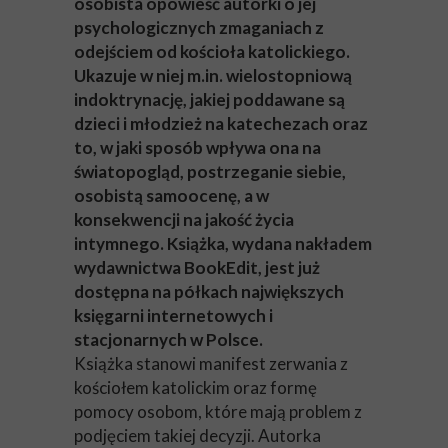
osobista opowieść autorki o jej
psychologicznych zmaganiach z
odejściem od kościoła katolickiego.
Ukazuje w niej m.in. wielostopniową
indoktrynację, jakiej poddawane są
dzieci i młodzież na katechezach oraz
to, w jaki sposób wpływa ona na
światopogląd, postrzeganie siebie,
osobistą samoocenę, a w
konsekwencji na jakość życia
intymnego. Książka, wydana nakładem
wydawnictwa BookEdit, jest już
dostępna na półkach największych
księgarni internetowych i
stacjonarnych w Polsce.
Książka stanowi manifest zerwania z
kościołem katolickim oraz formę
pomocy osobom, które mają problem z
podjęciem takiej decyzji. Autorka