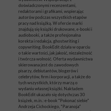
doświadczonymi recenzentami,
redaktorami i grafikami, wspierając
autorów podczas wszystkich etapów
pracy nad książką. W ofercie marki
znajdują się książki drukowane, e-booki i
audiobooki, a także profesjonalna
korekta i redakcja, ghostwriting i
copywriting. BookEdit działa w oparciu
o takie wartości, jak jakość, niezależność
i twórcza wolność. Oferta wydawnictwa
skierowana jest do zawodowych
pisarzy, debiutantów, blogerów i
celebrytów, firm i korporacji, a także do
tych wszystkich, którzy marzą o
wydaniu własnej książki. Nakładem
BookEdit ukazało się dotychczas 30
książek, m.in.: e-book “Pokonać siebie”
Andrzeja Cichockiego, “Paranoja”