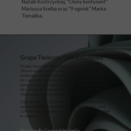
Natalii Kostrzyckiej, “Ósmy kontynent”
Mariusza Szeiba oraz “9 ognisk” Marka
Tomalika.
Grupa Twórcza Qlub Xsiążkowy
Grupę tworzyło kilka przypadkowo dobranych,
sfrustrowanych indywiduów, które zapragnęły
poklasku, pieniędzy i niezasłużonej sławy. I żeby
ich zaprosili do telewizora. Ich współpraca przy
kampanii od samego początku przebiegała bardzo
źle z powodu wielowektorowej, odwzajemnionej
nienawiści. Oraz bezinteresownej zawiści.
​Oczywiście GTQX w wyniku wielkiej kłótni na
spotkaniu założycielskim przestała istnieć, a jej
członkowie spotykają się od tego czasu wyłącznie
w sądach.
Nagrody i wyróżnienia