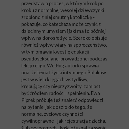
przedstawia proces, w którym krok po
kroku z normalnej wesołej dziewczynki
zrobiono z niej smutną katoliczkę -
pokazuje, co katecheza może czynić z
dziecinnym umysłem i jaki ma to później
wpływ na dorosłe życie. Szeroko opisuje
również wpływ wiary na społeczeństwo,
w tym omawia kwestię edukacji
pseudoseksulanej prowadzonej podczas
lekcji religii. Według autorki sprawia
ona, że temat życia intymnego Polaków
jest w wielu kręgach wstydliwy,
krępujący czy nieprzyzwoity, zamiast
być źródłem radości i spełnienia. Ewa
Piprek próbuje też znaleźć odpowiedzi
na pytanie, jak doszło do tego, że
normalne, życiowe czynności
cywilnoprawne - jak rejestracja dziecka,
ślub czy pogrzeb - kościół uznał za swoje