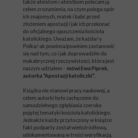
także ateistom i ateistkom polecam ją
celem zrozumienia, na czym polega opór
ich znajomych, matek i babć przed
złożeniem apostazji i jak ich przekonać
do oficjalnego opuszczenia kościoła
katolickiego. Uważam, że każda/-y
Polka/-ak powinna/powinien zastanowić
się nad tym, co i jak doprowadziło do
makabrycznej rzeczywistości, która jest
naszym udziałem -
mówi Ewa Piprek,
autorka “Apostazji katoliczki”.
Książka nie stanowi pracy naukowej, a
celem autorki było zachęcenie do
samodzielnego zgłębiania szeroko
pojętej tematyki kościoła katolickiego.
Jednakże każdy przytoczony w książce
fakt podparty został wieloźródłową,
udokumentowaną w treści weryfikacją.