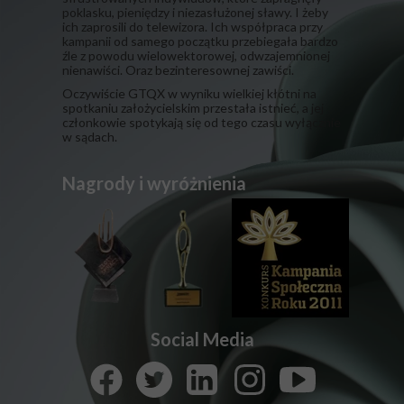
poklasku, pieniędzy i niezasłużonej sławy. I żeby
ich zaprosili do telewizora. Ich współpraca przy
kampanii od samego początku przebiegała bardzo
źle z powodu wielowektorowej, odwzajemnionej
nienawiści. Oraz bezinteresownej zawiści.
​Oczywiście GTQX w wyniku wielkiej kłótni na
spotkaniu założycielskim przestała istnieć, a jej
członkowie spotykają się od tego czasu wyłącznie
w sądach.
Nagrody i wyróżnienia
Social Media