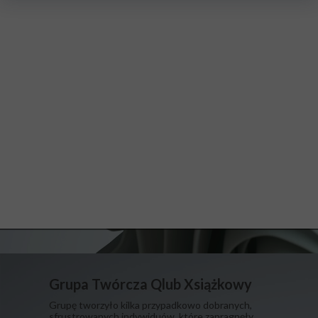
Grupa Twórcza Qlub Xsiążkowy
Grupę tworzyło kilka przypadkowo dobranych,
sfrustrowanych indywiduów, które zapragnęły