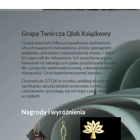
Grupa Twórcza Qlub Xsiążkowy
Grupę tworzyło kilka przypadkowo dobranych,
sfrustrowanych indywiduów, które zapragnęły
poklasku, pieniędzy i niezasłużonej sławy. I żeby
ich zaprosili do telewizora. Ich współpraca przy
kampanii od samego początku przebiegała bardzo
źle z powodu wielowektorowej, odwzajemnionej
nienawiści. Oraz bezinteresownej zawiści.
​Oczywiście GTQX w wyniku wielkiej kłótni na
spotkaniu założycielskim przestała istnieć, a jej
członkowie spotykają się od tego czasu wyłącznie
w sądach.
Nagrody i wyróżnienia