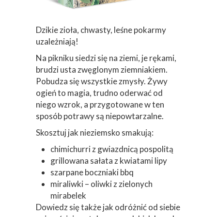
Dzikie zioła, chwasty, leśne pokarmy
uzależniają!
Na pikniku siedzi się na ziemi, je rękami,
brudzi usta zwęglonym ziemniakiem.
Pobudza się wszystkie zmysły. Żywy
ogień to magia, trudno oderwać od
niego wzrok, a przygotowane w ten
sposób potrawy są niepowtarzalne.
Skosztuj jak nieziemsko smakują:
chimichurri z gwiazdnicą pospolitą
grillowana sałata z kwiatami lipy
szarpane boczniaki bbq
miraliwki – oliwki z zielonych
mirabelek
Dowiedz się także jak odróżnić od siebie