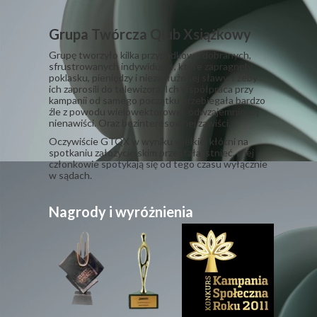
Grupa Twórcza Qlub Xsiążkowy
Grupę tworzyło kilka przypadkowo dobranych,
sfrustrowanych indywiduów, które zapragnęły
poklasku, pieniędzy i niezasłużonej sławy. I żeby
ich zaprosili do telewizora. Ich współpraca przy
kampanii od samego początku przebiegała bardzo
źle z powodu wielowektorowej, odwzajemnionej
nienawiści. Oraz bezinteresownej zawiści.
​Oczywiście GTQX w wyniku wielkiej kłótni na
spotkaniu założycielskim przestała istnieć, a jej
członkowie spotykają się od tego czasu wyłącznie
w sądach.
Nagrody i wyróżnienia