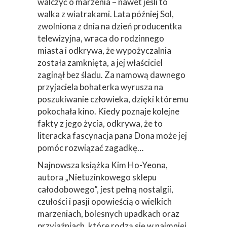
walczyć o marzenia – nawet jeśli to
walka z wiatrakami. Lata później Sol,
zwolniona z dnia na dzień producentka
telewizyjna, wraca do rodzinnego
miasta i odkrywa, że wypożyczalnia
została zamknięta, a jej właściciel
zaginął bez śladu. Za namową dawnego
przyjaciela bohaterka wyrusza na
poszukiwanie człowieka, dzięki któremu
pokochała kino. Kiedy poznaje kolejne
fakty z jego życia, odkrywa, że to
literacka fascynacja pana Dona może jej
pomóc rozwiązać zagadkę…
Najnowsza książka Kim Ho-Yeona,
autora „Nietuzinkowego sklepu
całodobowego”, jest pełną nostalgii,
czułości i pasji opowieścią o wielkich
marzeniach, bolesnych upadkach oraz
przyjaźniach, które rodzą się w najmniej