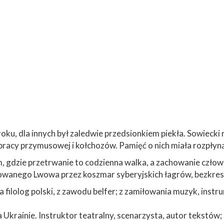
roku, dla innych był zaledwie przedsionkiem piekła. Sowiecki
cy przymusowej i kołchozów. Pamięć o nich miała rozpłynąć
m, gdzie przetrwanie to codzienna walka, a zachowanie człow
upowanego Lwowa przez koszmar syberyjskich łagrów, bezkres
a filolog polski, z zawodu belfer; z zamiłowania muzyk, ins
krainie. Instruktor teatralny, scenarzysta, autor tekstów;