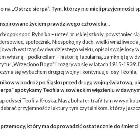
 na „Ostrze sierpa”. Tym, którzy nie mieli przyjemności sp
ą inspirowane życiem prawdziwego człowieka...
chłopak spod Rybnika – uczeń pruskiej szkoły, powstaniec ślą
ndersowiec, społecznik. Niespokojny duch, wielki wrażliwiec
ejowych wstrząsów dwudziestego wieku, opisał swoje losy w p
łem własną – podkreślam – historię fabularną, zamkniętą w dw
i tytuł „Wrzeciono Boga” i rozgrywa się w latach 1915-1939.
poczyna się wybuchem drugiej wojny i kontynuuje losy Teofila.
ników w podróż po Śląsku przed drugą wojną światową, pi
e sierpa” spotykamy Teofila w sowieckim więzieniu w dawn
p odysei Teofila Kłoska. Nasz bohater trafił tam w wyniku z
debrać przyjemność z lektury tym czytelnikom, którzy jeszcz
przemocy, który ma doprowadzić ostatecznie do śmierci c