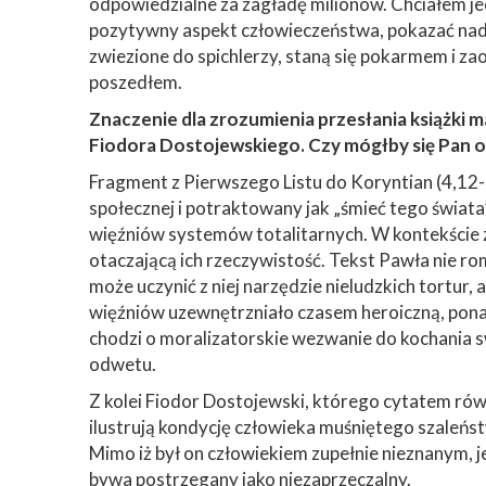
odpowiedzialne za zagładę milionów. Chciałem jed
pozytywny aspekt człowieczeństwa, pokazać nadzie
zwiezione do spichlerzy, staną się pokarmem i za
poszedłem.
Znaczenie dla zrozumienia przesłania książki ma
Fiodora Dostojewskiego. Czy mógłby się Pan o
Fragment z Pierwszego Listu do Koryntian (4,12-
społecznej i potraktowany jak „śmieć tego świata”.
więźniów systemów totalitarnych. W kontekście zes
otaczającą ich rzeczywistość. Tekst Pawła nie ro
może uczynić z niej narzędzie nieludzkich tortur,
więźniów uzewnętrzniało czasem heroiczną, ponad
chodzi o moralizatorskie wezwanie do kochania s
odwetu.
Z kolei Fiodor Dostojewski, którego cytatem równ
ilustrują kondycję człowieka muśniętego szaleńst
Mimo iż był on człowiekiem zupełnie nieznanym, j
bywa postrzegany jako niezaprzeczalny.