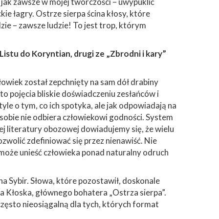
 jak zawsze w mojej twórczości – uwypuklić
e łagry. Ostrze sierpa ścina kłosy, które
ie – zawsze ludzie! To jest trop, którym
istu do Koryntian, drugi ze „Zbrodni i kary”
łowiek został zepchnięty na sam dół drabiny
 to pojęcia bliskie doświadczeniu zesłańców i
yle o tym, co ich spotyka, ale jak odpowiadają na
 sobie nie odbiera człowiekowi godności. System
nej literatury obozowej dowiadujemy się, że wielu
wolić zdefiniować się przez nienawiść. Nie
 może unieść człowieka ponad naturalny odruch
na Sybir. Słowa, które pozostawił, doskonale
ila Kłoska, głównego bohatera „Ostrza sierpa”.
często nieosiągalną dla tych, których format