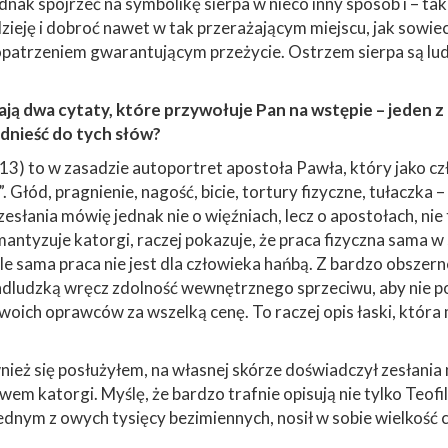
nak spojrzeć na symbolikę sierpa w nieco inny sposób i – tak
ję i dobroć nawet w tak przerażającym miejscu, jak sowiecki
opatrzeniem gwarantującym przeżycie. Ostrzem sierpa są ludz
ją dwa cytaty, które przywołuje Pan na wstępie – jeden z L
dnieść do tych słów?
13) to w zasadzie autoportret apostoła Pawła, który jako cz
 Głód, pragnienie, nagość, bicie, tortury fizyczne, tułaczka –
łania mówię jednak nie o więźniach, lecz o apostołach, nie t
mantyzuje katorgi, raczej pokazuje, że praca fizyczna sama w
 ale sama praca nie jest dla człowieka hańbą. Z bardzo obszer
ludzką wręcz zdolność wewnętrznego sprzeciwu, aby nie poz
woich oprawców za wszelką cenę. To raczej opis łaski, która
ież się posłużyłem, na własnej skórze doświadczył zesłania 
wem katorgi. Myślę, że bardzo trafnie opisują nie tylko Teof
ednym z owych tysięcy bezimiennych, nosił w sobie wielkość 