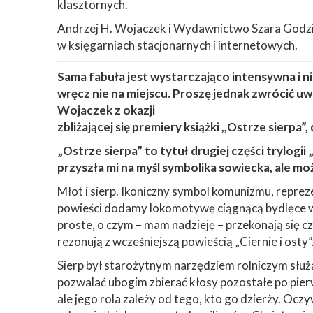
klasztornych.
Andrzej H. Wojaczek i Wydawnictwo Szara Godzina
w księgarniach stacjonarnych i internetowych.
Sama fabuła jest wystarczająco intensywna i 
wręcz nie na miejscu. Proszę jednak zwrócić uw
Wojaczek z okazji
zbliżającej się premiery książki ,,Ostrze sierpa”,
„Ostrze sierpa” to tytuł drugiej części trylogi
przyszła mi na myśl symbolika sowiecka, ale mo
Młot i sierp. Ikoniczny symbol komunizmu, repreze
powieści dodamy lokomotywę ciągnącą bydlęce wag
proste, o czym – mam nadzieję – przekonają się czy
rezonują z wcześniejszą powieścią „Ciernie i osty”
Sierp był starożytnym narzędziem rolniczym słu
pozwalać ubogim zbierać kłosy pozostałe po pie
ale jego rola zależy od tego, kto go dzierży. Oc