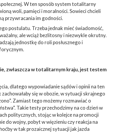
społecznej. W ten sposób system totalitarny
 woli, pamięci i moralności. Sowieci chcieli
rmą przywracania im godności.
ego postulatu. Trzeba jednak mieć świadomość,
ważalny, ale wciąż bezlitosny i niezwykle okrutny.
adzają jednostkę do roli posłusznego i
aforycznym.
ie, zwłaszcza w totalitarnym kraju, jest testem
ęcia, dlatego wypowiadanie sądów i opinii na ten
k zachowałaby się w obozie, w sytuacji skrajnego
wdzono”. Zamiast tego możemy rozmawiać o
zeństwa”. Takie testy przechodzimy na co dzień w
ch politycznych, stojąc w kolejce na promocji
e do wojny, pobyt w więzieniu czy reakcja na
oćby w tak prozaicznej sytuacji jak jazda