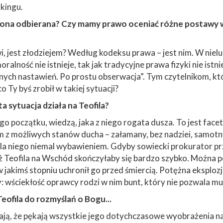
kingu.
t ona odbierana? Czy mamy prawo oceniać różne postawy
i, jest złodziejem? Według kodeksu prawa – jest nim. W nielu
alność nie istnieje, tak jak tradycyjne prawa fizyki nie istn
ych nastawień. Po prostu obserwacja”. Tym czytelnikom, kt
Ty byś zrobił w takiej sytuacji?
a sytuacja działa na Teofila?
o początku, wiedzą, jaka z niego rogata dusza. To jest facet
 z możliwych stanów ducha – załamany, bez nadziei, samotny
dla niego niemal wybawieniem. Gdyby sowiecki prokurator pr
ż Teofila na Wschód skończyłaby się bardzo szybko. Można p
 jakimś stopniu uchronił go przed śmiercią. Potężna eksploz
y: wściekłość oprawcy rodzi w nim bunt, który nie pozwala mu
Teofila do rozmyślań o Bogu...
ają, że pękają wszystkie jego dotychczasowe wyobrażenia n