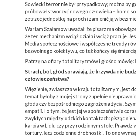
Sowiecki terror nie był przypadkowy; można by g
próbował stworzyć nowego człowieka – homo sovi
zetrzeć jednostkę na proch i zamienić ją w bezim
Warłam Szałamow uważał, że pisarz ma obowiązek
że ten mechanizm wciąż działa i wciąż pracuje. Jes
Media społecznościowe i współczesne trendy równi
bezwolnego kolektywu, co też kończy się śmierci
Patrzę na ofiary totalitaryzmów i głośno mówię: h
Strach, ból, głód sprawiają, że krzywda nie bu
człowieczeństwa?
Więzienie, zwłaszcza w kraju totalitarnym, jest 
temat byłoby z mojej strony zupełnie nieuprawnion
głodu czy bezpośredniego zagrożenia życia. Szym
empatii. I o tym, że jest jej w społeczeństwie co
zwykłych międzyludzkich kontaktach: pisząc niena
karpia w Lidlu czy przy rodzinnym stole. Prawdz
tortury, lecz codzienne drobnostki. To one wymag