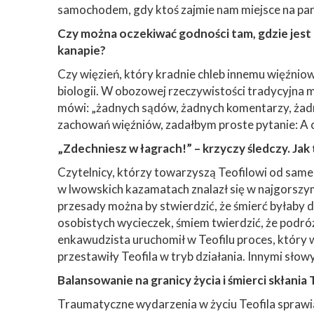
samochodem, gdy ktoś zajmie nam miejsce na par
Czy można oczekiwać godności tam, gdzie jes
kanapie?
Czy więzień, który kradnie chleb innemu więźniow
biologii. W obozowej rzeczywistości tradycyjna mor
mówi: „żadnych sądów, żadnych komentarzy, żadn
zachowań więźniów, zadałbym proste pytanie: A co 
„Zdechniesz w łagrach!” – krzyczy śledczy. Jak t
Czytelnicy, którzy towarzyszą Teofilowi od sameg
w lwowskich kazamatach znalazł się w najgorszym
przesady można by stwierdzić, że śmierć byłaby 
osobistych wycieczek, śmiem twierdzić, że podró
enkawudzista uruchomił w Teofilu proces, który w
przestawiły Teofila w tryb działania. Innymi słow
Balansowanie na granicy życia i śmierci skłania 
Traumatyczne wydarzenia w życiu Teofila sprawi