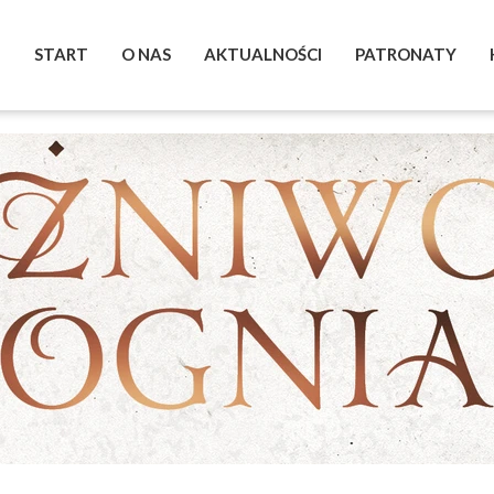
START
O NAS
AKTUALNOŚCI
PATRONATY
BOHATEROWIE
WYSTAWA
ZRZUTKA
POMAGAM