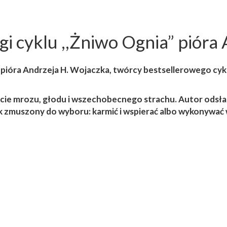
ugi cyklu ,,Żniwo Ognia” piór
” pióra Andrzeja H. Wojaczka, twórcy bestsellerowego cyk
cie mrozu, głodu i wszechobecnego strachu. Autor odsłan
ek zmuszony do wyboru: karmić i wspierać albo wykonywać