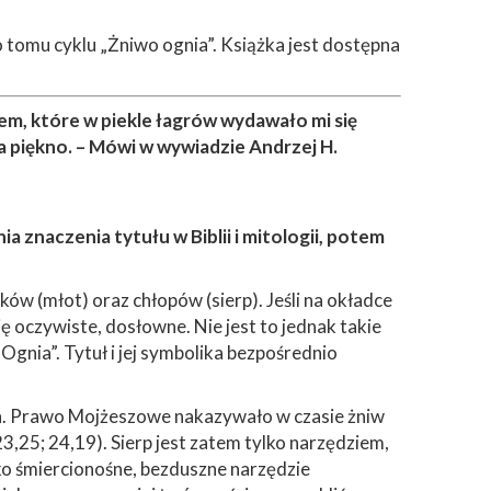
 tomu cyklu „Żniwo ognia”. Książka jest dostępna
em, które w piekle łagrów wydawało mi się
a piękno. – Mówi w wywiadzie Andrzej H.
a znaczenia tytułu w Biblii i mitologii, potem
ków (młot) oraz chłopów (sierp). Jeśli na okładce
oczywiste, dosłowne. Nie jest to jednak takie
 Ognia”. Tytuł i jej symbolika bezpośrednio
on. Prawo Mojżeszowe nakazywało w czasie żniw
25; 24,19). Sierp jest zatem tylko narzędziem,
ako śmiercionośne, bezduszne narzędzie