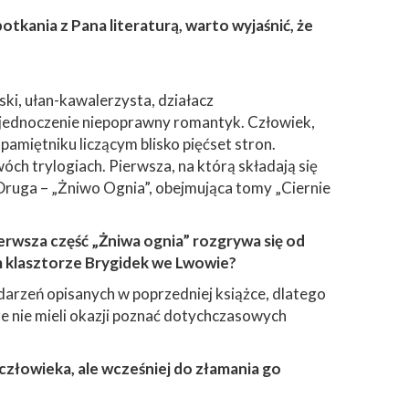
otkania z Pana literaturą, warto wyjaśnić, że
ski, ułan-kawalerzysta, działacz
 a jednoczenie niepoprawny romantyk. Człowiek,
amiętniku liczącym blisko pięćset stron.
óch trylogiach. Pierwsza, na którą składają się
 Druga – „Żniwo Ognia”, obejmująca tomy „Ciernie
erwsza część „Żniwa ognia” rozgrywa się od
ym klasztorze Brygidek we Lwowie?
darzeń opisanych w poprzedniej książce, dlatego
e nie mieli okazji poznać dotychczasowych
złowieka, ale wcześniej do złamania go