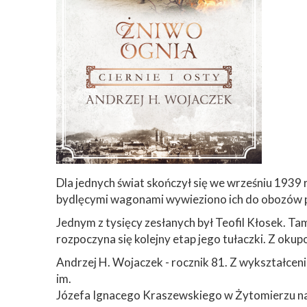
Dla jednych świat skończył się we wrześniu 1939 
bydlęcymi wagonami wywieziono ich do obozów pra
Jednym z tysięcy zesłanych był Teofil Kłosek. Ta
rozpoczyna się kolejny etap jego tułaczki. Z ok
Andrzej H. Wojaczek - rocznik 81. Z wykształceni
im.
Józefa Ignacego Kraszewskiego w Żytomierzu na U