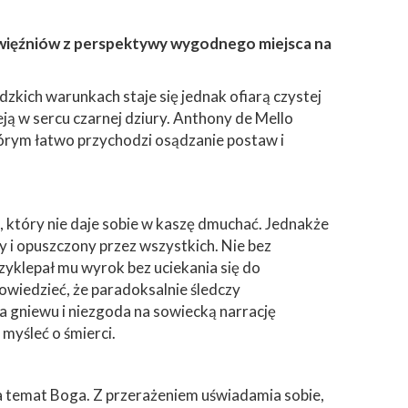
 więźniów z perspektywy wygodnego miejsca na
dzkich warunkach staje się jednak ofiarą czystej
ieją w sercu czarnej dziury. Anthony de Mello
órym łatwo przychodzi osądzanie postaw i
, który nie daje sobie w kaszę dmuchać. Jednakże
 i opuszczony przez wszystkich. Nie bez
zyklepał mu wyrok bez uciekania się do
owiedzieć, że paradoksalnie śledczy
ja gniewu i niezgoda na sowiecką narrację
 myśleć o śmierci.
a temat Boga. Z przerażeniem uświadamia sobie,