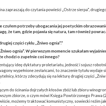
 zapraszają do czytania powieści „Ostrze sierpa”, drugiego
nie czułem potrzeby ubogacania jej poetyckim obrazowani
agę, że tam, gdzie pojawia się natura, tam również powrac
 drugiej części cyklu ,,Żniwo ognia”.”
i „Żniwo ognia”. W pierwszym momencie szukałam wyjaśnieni
że chodzi o zupełnie coś innego?
ntujący ideę dyktatury proletariatu, jedność i sojusz robotni
ony wypełnione zesłańcami, to znaczenie tytułu wydaje się 
telnicy, którzy zdecydują się na lekturę drugiej części „Żniw
.
żącym do ścinania dojrzałych kłosów zbóż lub zbioru winogr
rwszym zbiorze, o czym mówi Księga Powtórzonego Prawa (23,
zywiście, możemy traktować komunistyczny, sowiecki reżim j