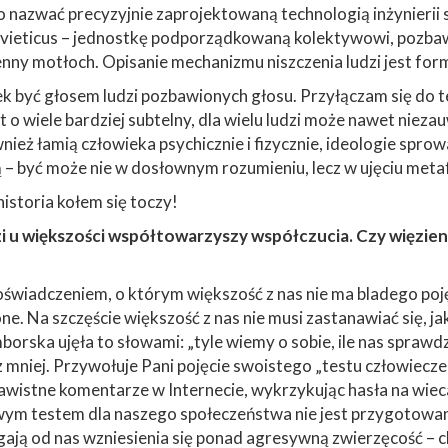
o nazwać precyzyjnie zaprojektowaną technologią inżynierii 
eticus – jednostkę podporządkowaną kolektywowi, pozbawioną
ienny motłoch. Opisanie mechanizmu niszczenia ludzi jest fo
 być głosem ludzi pozbawionych głosu. Przyłączam się do t
t o wiele bardziej subtelny, dla wielu ludzi może nawet niezau
eż łamią człowieka psychicznie i fizycznie, ideologie sprow
ą – być może nie w dosłownym rozumieniu, lecz w ujęciu met
istoria kołem się toczy!
dzi u większości współtowarzyszy współczucia. Czy więzien
doświadczeniem, o którym większość z nas nie ma bladego poj
e. Na szczęście większość z nas nie musi zastanawiać się, ja
borska ujęła to słowami: „tyle wiemy o sobie, ile nas spra
raz mniej. Przywołuje Pani pojęcie swoistego „testu człowiec
wistne komentarze w Internecie, wykrzykując hasła na wieca
iwym testem dla naszego społeczeństwa nie jest przygotowani
ają od nas wzniesienia się ponad agresywną zwierzęcość – ch