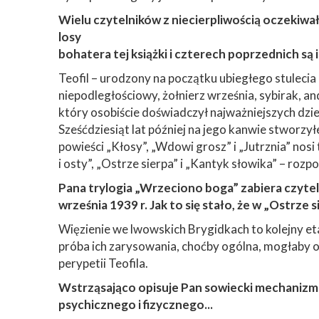
Wielu czytelników z niecierpliwością oczekiwało
losy
bohatera tej książki i czterech poprzednich s
Teofil – urodzony na początku ubiegłego stulecia 
niepodległościowy, żołnierz września, sybirak, a
który osobiście doświadczył najważniejszych dzi
Sześćdziesiąt lat później na jego kanwie stworzy
powieści „Kłosy”, „Wdowi grosz” i „Jutrznia” nos
i osty”, „Ostrze sierpa” i „Kantyk słowika” – roz
Pana trylogia „Wrzeciono boga” zabiera czytel
września 1939 r. Jak to się stało, że w „Ostrz
Więzienie we lwowskich Brygidkach to kolejny eta
próba ich zarysowania, choćby ogólna, mogłaby o
perypetii Teofila.
Wstrząsająco opisuje Pan sowiecki mechanizm 
psychicznego i fizycznego...