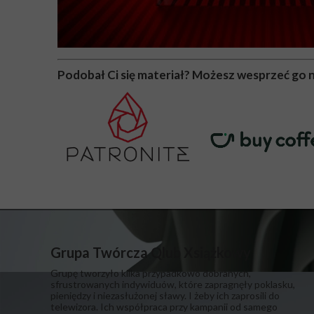
Podobał Ci się materiał? Możesz wesprzeć go 
Grupa Twórcza Qlub Xsiążkowy
Grupę tworzyło kilka przypadkowo dobranych,
sfrustrowanych indywiduów, które zapragnęły poklasku,
pieniędzy i niezasłużonej sławy. I żeby ich zaprosili do
telewizora. Ich współpraca przy kampanii od samego