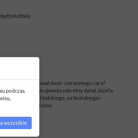
międzyludzkie.
? Jakie sekrety skrywał dwór czerwonego cara?
mistrzowski sposób ujawnia sekretny świat Józefa
niu podczas
skomplikowanego i ludzkiego, co brutalnego i
wisu,
śnie czuły i bezlitosny.
a wszystkie