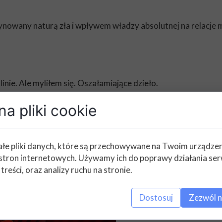
ynowany naturą zła i wpływem władzy absolutnej na relacje 
nie. Ale myliłem się. Oszałamiające dzieło.
a pliki cookie
dami Stalina? Jak wyglądała walka o władzę u boku dyktatora
likowanych wcześniej źródłach i wywiadach ze świadkami, w 
łe pliki danych, które są przechowywane na Twoim urządze
chciwości. Maluje przy tym intymny portret człowieka równie 
stron internetowych. Używamy ich do poprawy działania ser
kiej Rosji, jakiej nie znaliśmy – ostry jak brzytwa, jednocze
 treści, oraz analizy ruchu na stronie.
Dostosuj
Zezwól n