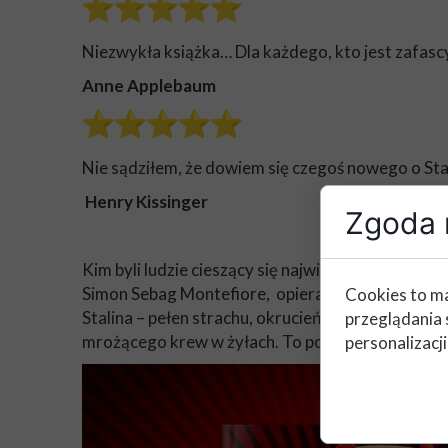
Niezwykła książka… Dla każdego, kto jest zafasc
Anne Applebaum
Nie sądziłem, że dowiem się czegoś nowego o Stali
Henry Kissinger
Zgoda n
Kim byli ludzie cieszący się największymi wzglę
Simon Sebag Montefiore, opierając się na niepub
Cookies to ma
Stalina – pełen strachu, okrucieństwa, paranoi i 
przeglądania 
mrożącego krew w żyłach. To porywający opis Sowiec
personalizacji