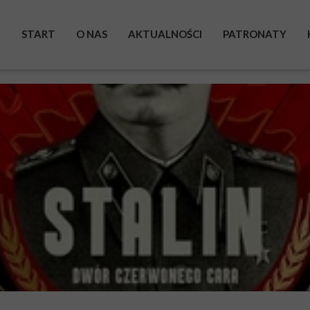
START
O NAS
AKTUALNOŚCI
PATRONATY
BOHATEROWIE
WYSTAWA
ZRZUTKA
POMAGAM