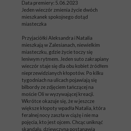
Data premiery: 5.06.2023
Jeden wieczór zmienia życie dwóch
mieszkanek spokojnego dotąd
miasteczka
Przyjaciółki Aleksandra i Natalia
mieszkają w Zalesianach, niewielkim
miasteczku, gdzie życie toczy się
leniwym rytmem. Jeden suto zakrapiany
wieczór staje się dla obu kobiet źródłem
nieprzewidzianych kłopotów. Po kilku
tygodniach na ulicach pojawiają się
bilbordy ze zdjęciem tańczącej na
moście Oli w wyzywającej kreacji.
Wkrótce okazuje się, że w jeszcze
większe kłopoty wpadła Natalia, która
feralnej nocy zaszła w ciążę i nie ma
pojęcia, kto jest ojcem. Chcąc uniknąć
skandalu, dziewczyna postanawia