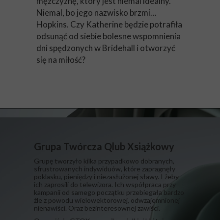
mężczyznę, który jest niemal idealny.
Niemal, bo jego nazwisko brzmi…
Hopkins. Czy Katherine będzie potrafiła
odsunąć od siebie bolesne wspomnienia
dni spędzonych w Bridehall i otworzyć
się na miłość?
Grupa Twórcza Qlub Xsiążkowy
Grupę tworzyło kilka przypadkowo dobranych,
sfrustrowanych indywiduów, które zapragnęły
poklasku, pieniędzy i niezasłużonej sławy. I żeby
ich zaprosili do telewizora. Ich współpraca przy
kampanii od samego początku przebiegała bardzo
źle z powodu wielowektorowej, odwzajemnionej
nienawiści. Oraz bezinteresownej zawiści.