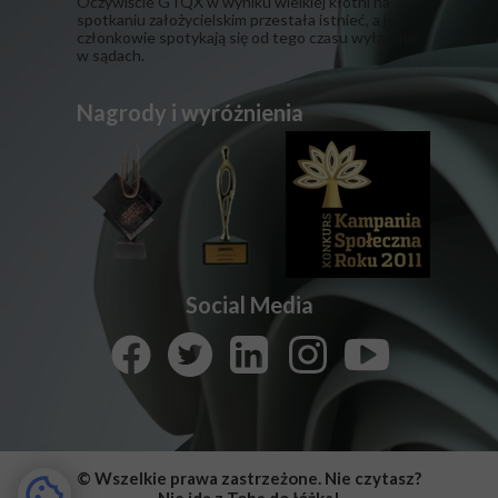
​Oczywiście GTQX w wyniku wielkiej kłótni na
spotkaniu założycielskim przestała istnieć, a jej
członkowie spotykają się od tego czasu wyłącznie
w sądach.
Nagrody i wyróżnienia
Social Media
© Wszelkie prawa zastrzeżone. Nie czytasz?