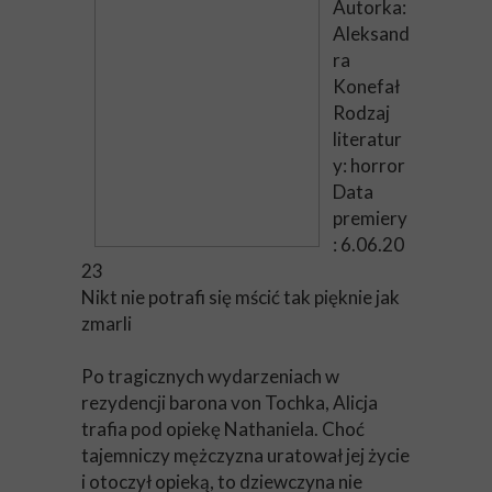
Autorka:
Aleksand
ra
Konefał
Rodzaj
literatur
y: horror
Data
premiery
: 6.06.20
23
Nikt nie potrafi się mścić tak pięknie jak
zmarli
Po tragicznych wydarzeniach w
rezydencji barona von Tochka, Alicja
trafia pod opiekę Nathaniela. Choć
tajemniczy mężczyzna uratował jej życie
i otoczył opieką, to dziewczyna nie