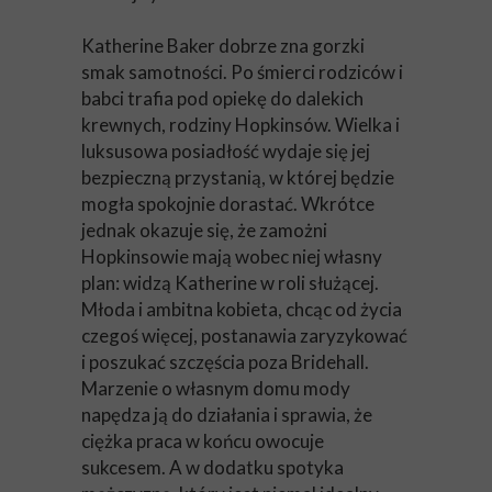
Katherine Baker dobrze zna gorzki
smak samotności. Po śmierci rodziców i
babci trafia pod opiekę do dalekich
krewnych, rodziny Hopkinsów. Wielka i
luksusowa posiadłość wydaje się jej
bezpieczną przystanią, w której będzie
mogła spokojnie dorastać. Wkrótce
jednak okazuje się, że zamożni
Hopkinsowie mają wobec niej własny
plan: widzą Katherine w roli służącej.
Młoda i ambitna kobieta, chcąc od życia
czegoś więcej, postanawia zaryzykować
i poszukać szczęścia poza Bridehall.
Marzenie o własnym domu mody
napędza ją do działania i sprawia, że
ciężka praca w końcu owocuje
sukcesem. A w dodatku spotyka