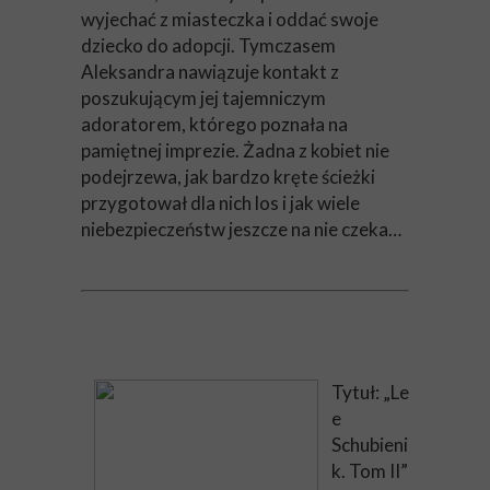
wyjechać z miasteczka i oddać swoje
dziecko do adopcji. Tymczasem
Aleksandra nawiązuje kontakt z
poszukującym jej tajemniczym
adoratorem, którego poznała na
pamiętnej imprezie. Żadna z kobiet nie
podejrzewa, jak bardzo kręte ścieżki
przygotował dla nich los i jak wiele
niebezpieczeństw jeszcze na nie czeka…
Tytuł: „Le
e
Schubieni
k. Tom II”