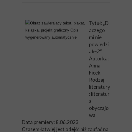
Tytuł: „Dl
aczego
mi nie
powiedzi
ałeś?”
Autorka:
Anna
Ficek
Rodzaj
literatury
: literatur
a
obyczajo
wa
Data premiery: 8.06.2023
Czasem łatwiej jest odejść niż zaufać na