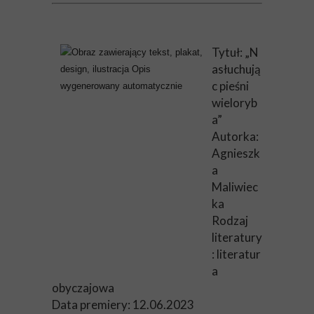
Tytuł: „N
asłuchują
c pieśni
wieloryb
a”
Autorka:
Agnieszk
a
Maliwiec
ka
Rodzaj
literatury
: literatur
a
obyczajowa
Data premiery: 12.06.2023