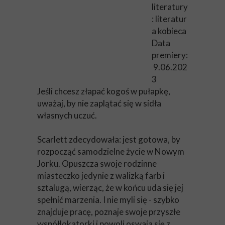
literatury
: literatur
a kobieca
Data
premiery:
9.06.202
3
Jeśli chcesz złapać kogoś w pułapkę,
uważaj, by nie zaplątać się w sidła
własnych uczuć.
Scarlett zdecydowała: jest gotowa, by
rozpocząć samodzielne życie w Nowym
Jorku. Opuszcza swoje rodzinne
miasteczko jedynie z walizką farb i
sztalugą, wierząc, że w końcu uda się jej
spełnić marzenia. I nie myli się - szybko
znajduje pracę, poznaje swoje przyszłe
współlokatorki i powoli oswaja się z