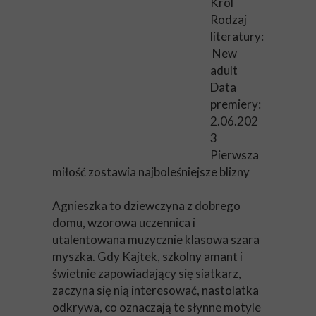
Król
Rodzaj
literatury:
New
adult
Data
premiery:
2.06.202
3
Pierwsza
miłość zostawia najboleśniejsze blizny
Agnieszka to dziewczyna z dobrego
domu, wzorowa uczennica i
utalentowana muzycznie klasowa szara
myszka. Gdy Kajtek, szkolny amant i
świetnie zapowiadający się siatkarz,
zaczyna się nią interesować, nastolatka
odkrywa, co oznaczają te słynne motyle