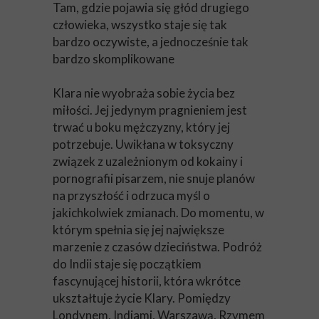
Tam, gdzie pojawia się głód drugiego
człowieka, wszystko staje się tak
bardzo oczywiste, a jednocześnie tak
bardzo skomplikowane
Klara nie wyobraża sobie życia bez
miłości. Jej jedynym pragnieniem jest
trwać u boku mężczyzny, który jej
potrzebuje. Uwikłana w toksyczny
związek z uzależnionym od kokainy i
pornografii pisarzem, nie snuje planów
na przyszłość i odrzuca myśl o
jakichkolwiek zmianach. Do momentu, w
którym spełnia się jej największe
marzenie z czasów dzieciństwa. Podróż
do Indii staje się początkiem
fascynującej historii, która wkrótce
ukształtuje życie Klary. Pomiędzy
Londynem, Indiami, Warszawą, Rzymem