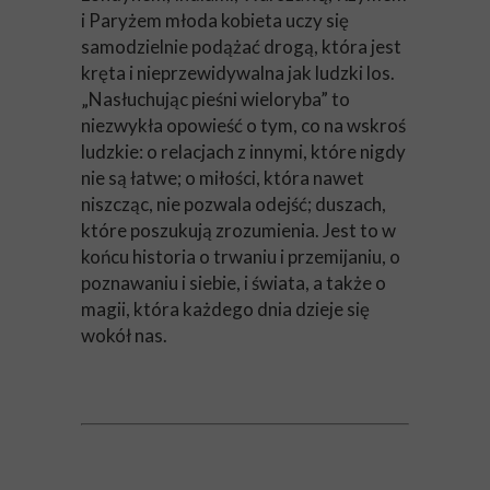
i Paryżem młoda kobieta uczy się
samodzielnie podążać drogą, która jest
kręta i nieprzewidywalna jak ludzki los.
„Nasłuchując pieśni wieloryba” to
niezwykła opowieść o tym, co na wskroś
ludzkie: o relacjach z innymi, które nigdy
nie są łatwe; o miłości, która nawet
niszcząc, nie pozwala odejść; duszach,
które poszukują zrozumienia. Jest to w
końcu historia o trwaniu i przemijaniu, o
poznawaniu i siebie, i świata, a także o
magii, która każdego dnia dzieje się
wokół nas.