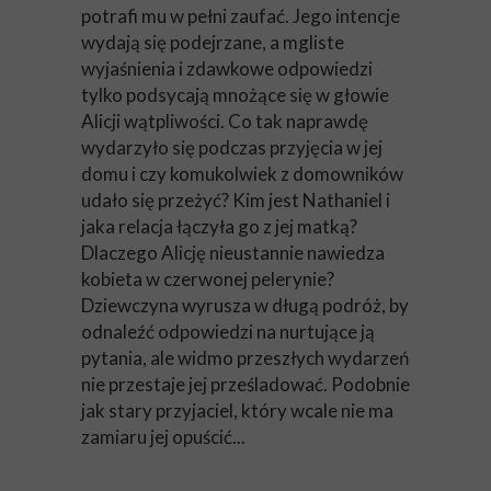
potrafi mu w pełni zaufać. Jego intencje
wydają się podejrzane, a mgliste
wyjaśnienia i zdawkowe odpowiedzi
tylko podsycają mnożące się w głowie
Alicji wątpliwości. Co tak naprawdę
wydarzyło się podczas przyjęcia w jej
domu i czy komukolwiek z domowników
udało się przeżyć? Kim jest Nathaniel i
jaka relacja łączyła go z jej matką?
Dlaczego Alicję nieustannie nawiedza
kobieta w czerwonej pelerynie?
Dziewczyna wyrusza w długą podróż, by
odnaleźć odpowiedzi na nurtujące ją
pytania, ale widmo przeszłych wydarzeń
nie przestaje jej prześladować. Podobnie
jak stary przyjaciel, który wcale nie ma
zamiaru jej opuścić...