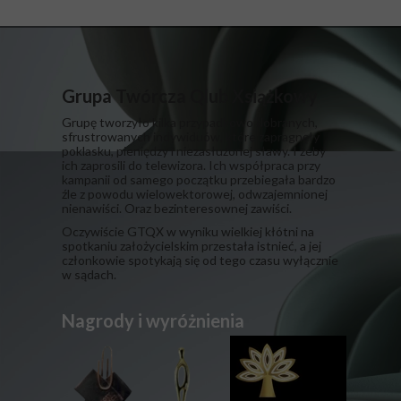
Grupa Twórcza Qlub Xsiążkowy
Grupę tworzyło kilka przypadkowo dobranych,
sfrustrowanych indywiduów, które zapragnęły
poklasku, pieniędzy i niezasłużonej sławy. I żeby
ich zaprosili do telewizora. Ich współpraca przy
kampanii od samego początku przebiegała bardzo
źle z powodu wielowektorowej, odwzajemnionej
nienawiści. Oraz bezinteresownej zawiści.
​Oczywiście GTQX w wyniku wielkiej kłótni na
spotkaniu założycielskim przestała istnieć, a jej
członkowie spotykają się od tego czasu wyłącznie
w sądach.
Nagrody i wyróżnienia