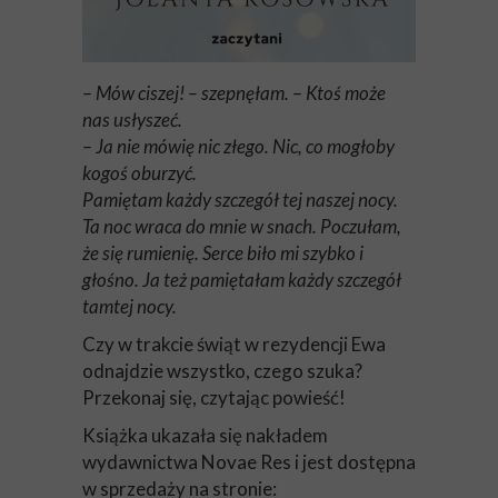
– Mów ciszej! – szepnęłam. – Ktoś może
nas usłyszeć.
– Ja nie mówię nic złego. Nic, co mogłoby
kogoś oburzyć.
Pamiętam każdy szczegół tej naszej nocy.
Ta noc wraca do mnie w snach. Poczułam,
że się rumienię. Serce biło mi szybko i
głośno. Ja też pamiętałam każdy szczegół
tamtej nocy.
Czy w trakcie świąt w rezydencji Ewa
odnajdzie wszystko, czego szuka?
Przekonaj się, czytając powieść!
Książka ukazała się nakładem
wydawnictwa Novae Res i jest dostępna
w sprzedaży na stronie: