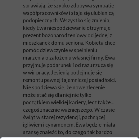
sprawiają, że szybko zdobywa sympatię
współpracowników i staje się ulubienicą
podopiecznych. Wszystko się zmienia,
kiedy Ewa niespodziewanie otrzymuje
prezent bożonarodzeniowy od jednej z
mieszkanek domu seniora. Kobieta chce
pomóc dziewczynie w spełnieniu
marzenia o założeniu własnej firmy. Ewa
przyjmuje podarunek i od razu rzuca się
w wir pracy. Jesienią podejmuje się
remontu pewnej tajemniczej posiadłości.
Nie spodziewa się, że nowe zlecenie
może stać się dla niej nie tylko
początkiem wielkiej kariery, lecz także...
czegoś znacznie ważniejszego. W czasie
świąt w starej rezydencji, pachnącej
igliwiem i cynamonem, Ewa będzie miała
szansę znaleźć to, do czego tak bardzo