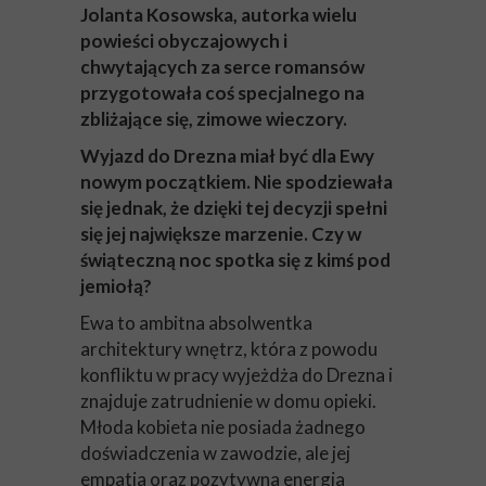
Jolanta Kosowska, autorka wielu
powieści obyczajowych i
chwytających za serce romansów
przygotowała coś specjalnego na
zbliżające się, zimowe wieczory.
Wyjazd do Drezna miał być dla Ewy
nowym początkiem. Nie spodziewała
się jednak, że dzięki tej decyzji spełni
się jej największe marzenie. Czy w
świąteczną noc spotka się z kimś pod
jemiołą?
Ewa to ambitna absolwentka
architektury wnętrz, która z powodu
konfliktu w pracy wyjeżdża do Drezna i
znajduje zatrudnienie w domu opieki.
Młoda kobieta nie posiada żadnego
doświadczenia w zawodzie, ale jej
empatia oraz pozytywna energia