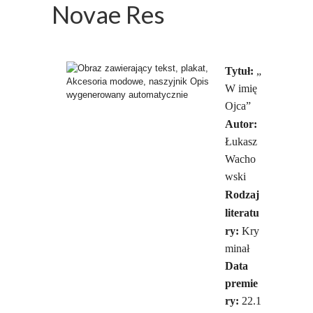
Novae Res
Tytuł:
„
W imię
Ojca”
Autor:
Łukasz
Wacho
wski
Rodzaj
literatu
ry:
Kry
minał
Data
premie
ry:
22.1