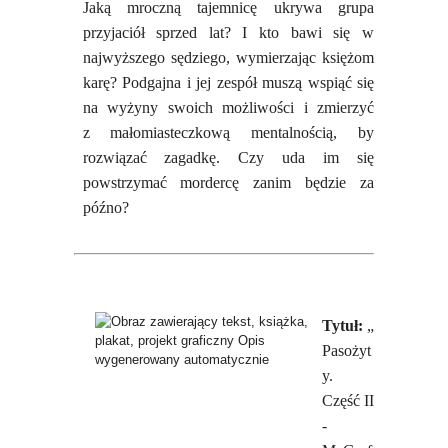
Jaką mroczną tajemnicę ukrywa grupa
przyjaciół sprzed lat? I kto bawi się w
najwyższego sędziego, wymierzając księżom
karę? Podgajna i jej zespół muszą wspiąć się
na wyżyny swoich możliwości i zmierzyć
z małomiasteczkową mentalnością, by
rozwiązać zagadkę. Czy uda im się
powstrzymać mordercę zanim będzie za
późno?
Tytuł:
„
Pasożyt
y.
Część II
-