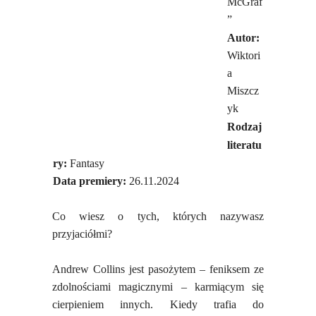
McGraf
”
Autor:
Wiktori
a
Miszcz
yk
Rodzaj
literatu
ry:
Fantasy
Data premiery:
26.11.2024
Co wiesz o tych, których nazywasz
przyjaciółmi?
Andrew Collins jest pasożytem – feniksem ze
zdolnościami magicznymi – karmiącym się
cierpieniem innych. Kiedy trafia do