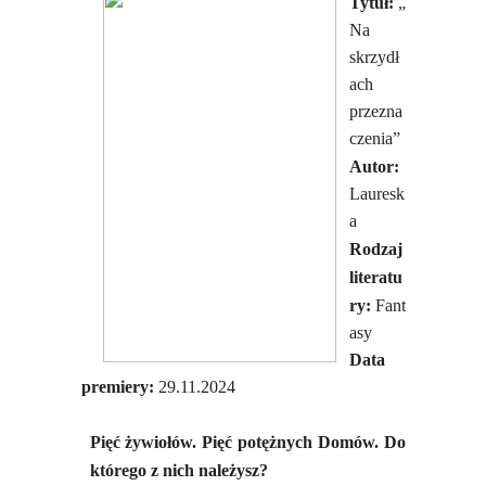
Tytuł:
„
Na
skrzydł
ach
przezna
czenia”
Autor:
Lauresk
a
Rodzaj
literatu
ry:
Fant
asy
Data
premiery:
29.11.2024
Pięć żywiołów. Pięć potężnych Domów. Do
którego z nich należysz?