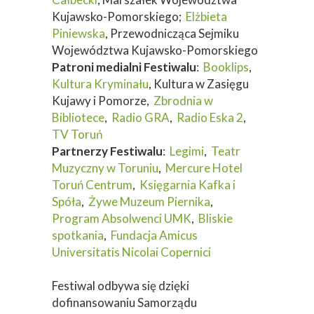
Kujawsko-Pomorskiego;
Elżbieta
Piniewska
, Przewodnicząca Sejmiku
Województwa Kujawsko-Pomorskiego
Patroni medialni Festiwalu
:
Booklips
,
Kultura Kryminału
, Kultura w Zasięgu
Kujawy i Pomorze,
Zbrodnia w
Bibliotece
,
Radio GRA
,
Radio Eska 2
,
TV Toruń
Partnerzy Festiwalu
:
Legimi
,
Teatr
Muzyczny w Toruniu
,
Mercure Hotel
Toruń Centrum
,
Księgarnia Kafka i
Spóła
,
Żywe Muzeum Piernika
,
Program Absolwenci UMK
,
Bliskie
spotkania
,
Fundacja Amicus
Universitatis Nicolai Copernici
Festiwal odbywa się dzięki
dofinansowaniu Samorządu