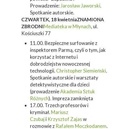
Prowadzenie:
Jarosław Jaworski
.
Spotkanie autorskie.
CZWARTEK, 18 kwietnia
ZNAMIONA
ZBRODNI
Mediateka w Młynach
, ul.
Kościuszki 77
11.00. Bezpieczne surfowanie z
inspektorem Parmą, czyli o tym, jak
korzystać z Internetu i
dobrodziejstw nowoczesnej
technologii.
Christopher Siemieński
.
Spotkanie autorskie i warsztaty
detektywistyczne dla dzieci
(prowadzenie
Akademia Sztuk
Różnych
). Impreza zamknięta
17.00. Trzech profesorów i
kryminał.
Mariusz
Czubaj
i
Krzysztof Zajas
w
rozmowie z
Rafałem Moczkodanem
.