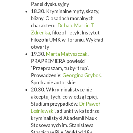
Panel dyskusyjny
18.30. Kryminalne męty, skazy,
blizny. O osadach moralnych
charakteru.
Dr hab. Marcin T.
Zdrenka
, filozof i etyk, Instytut
Filozofii UMK w Toruniu. Wykład
otwarty
19.30.
Marta Matyszczak
.
PRAPREMIERA powieści
"Przepraszam, tu był trup".
Prowadzenie:
Georgina Gryboś
.
Spotkanie autorskie
20.30. W kryminalistyce nie
akceptuj tych, co wiedzą lepiej.
Studium przypadków.
Dr Paweł
Leśniewski
, adiunkt w katedrze
kryminalistyki Akademii Nauk
Stosowanych im. Stanisława
Staszica w Pile. Wykład 18+