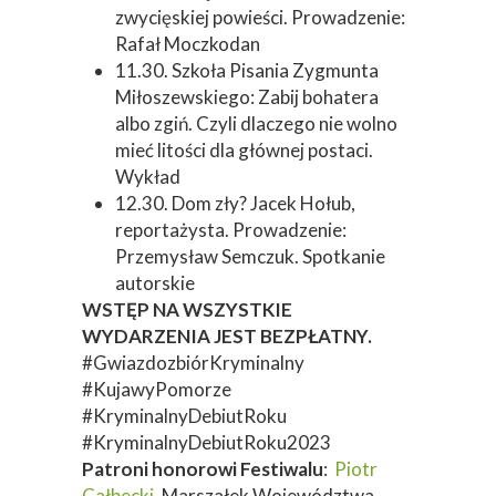
zwycięskiej powieści. Prowadzenie:
Rafał Moczkodan
11.30. Szkoła Pisania Zygmunta
Miłoszewskiego: Zabij bohatera
albo zgiń. Czyli dlaczego nie wolno
mieć litości dla głównej postaci.
Wykład
12.30. Dom zły? Jacek Hołub,
reportażysta. Prowadzenie:
Przemysław Semczuk. Spotkanie
autorskie
WSTĘP NA WSZYSTKIE
WYDARZENIA JEST BEZPŁATNY.
#GwiazdozbiórKryminalny
#KujawyPomorze
#KryminalnyDebiutRoku
#KryminalnyDebiutRoku2023
Patroni honorowi Festiwalu
:
Piotr
Całbecki
, Marszałek Województwa