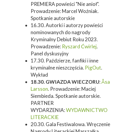
PREMIERA powieści "Nie anioł".
Prowadzenie: Marcel Woźniak.
Spotkanie autorskie
16.30. Autorki i autorzy powieści
nominowanych do nagrody
Kryminalny Debiut Roku 2023.
Prowadzenie:
Ryszard Ćwirlej
.
Panel dyskusyjny
17.30. Paździerze, fanfiki i inne
kryminalne nieszczęścia.
PigOut
.
Wykład
18.30. GWIAZDA WIECZORU
:
Åsa
Larsson
. Prowadzenie: Maciej
Siembieda. Spotkanie autorskie.
PARTNER
WYDARZENIA:
WYDAWNICTWO
LITERACKIE
20.30. Gala Festiwalowa. Wręczenie
Nagrody Literackiej Marszałka