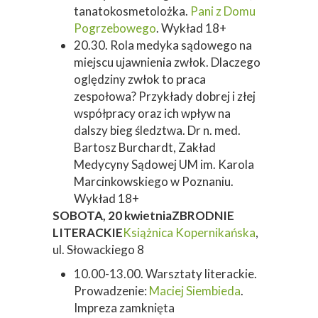
tanatokosmetolożka.
Pani z Domu
Pogrzebowego
. Wykład 18+
20.30. Rola medyka sądowego na
miejscu ujawnienia zwłok. Dlaczego
oględziny zwłok to praca
zespołowa? Przykłady dobrej i złej
współpracy oraz ich wpływ na
dalszy bieg śledztwa. Dr n. med.
Bartosz Burchardt, Zakład
Medycyny Sądowej UM im. Karola
Marcinkowskiego w Poznaniu.
Wykład 18+
SOBOTA, 20 kwietnia
ZBRODNIE
LITERACKIE
Książnica Kopernikańska
,
ul. Słowackiego 8
10.00-13.00. Warsztaty literackie.
Prowadzenie:
Maciej Siembieda
.
Impreza zamknięta