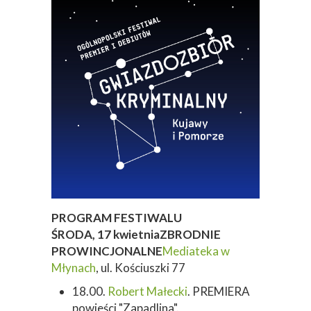
PROGRAM FESTIWALU
ŚRODA, 17 kwietnia
ZBRODNIE
PROWINCJONALNE
Mediateka w
Młynach
, ul. Kościuszki 77
18.00.
Robert Małecki
. PREMIERA
powieści "Zapadlina".