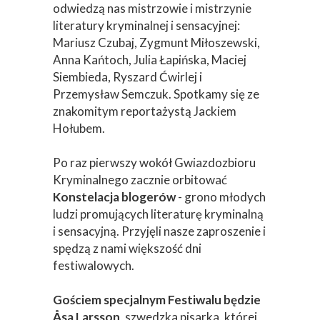
odwiedzą nas mistrzowie i mistrzynie
literatury kryminalnej i sensacyjnej:
Mariusz Czubaj, Zygmunt Miłoszewski,
Anna Kańtoch, Julia Łapińska, Maciej
Siembieda, Ryszard Ćwirlej i
Przemysław Semczuk. Spotkamy się ze
znakomitym reportażystą Jackiem
Hołubem.
Po raz pierwszy wokół Gwiazdozbioru
Kryminalnego zacznie orbitować
Konstelacja blogerów
- grono młodych
ludzi promujących literaturę kryminalną
i sensacyjną. Przyjęli nasze zaproszenie i
spędzą z nami większość dni
festiwalowych.
Gościem specjalnym Festiwalu będzie
Åsa Larsson
, szwedzka pisarka, której