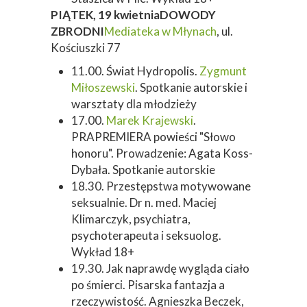
PIĄTEK, 19 kwietnia
DOWODY
ZBRODNI
Mediateka w Młynach
, ul.
Kościuszki 77
11.00. Świat Hydropolis.
Zygmunt
Miłoszewski
. Spotkanie autorskie i
warsztaty dla młodzieży
17.00.
Marek Krajewski
.
PRAPREMIERA powieści "Słowo
honoru". Prowadzenie: Agata Koss-
Dybała. Spotkanie autorskie
18.30. Przestępstwa motywowane
seksualnie. Dr n. med. Maciej
Klimarczyk, psychiatra,
psychoterapeuta i seksuolog.
Wykład 18+
19.30. Jak naprawdę wygląda ciało
po śmierci. Pisarska fantazja a
rzeczywistość. Agnieszka Beczek,