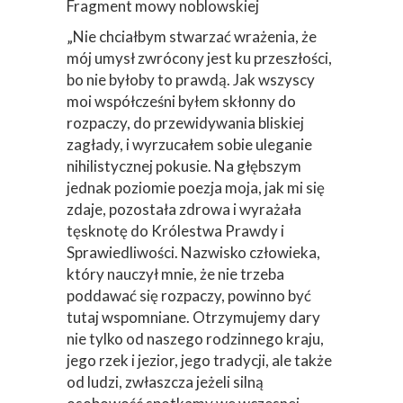
Fragment mowy noblowskiej
„Nie chciałbym stwarzać wrażenia, że
mój umysł zwrócony jest ku przeszłości,
bo nie byłoby to prawdą. Jak wszyscy
moi współcześni byłem skłonny do
rozpaczy, do przewidywania bliskiej
zagłady, i wyrzucałem sobie uleganie
nihilistycznej pokusie. Na głębszym
jednak poziomie poezja moja, jak mi się
zdaje, pozostała zdrowa i wyrażała
tęsknotę do Królestwa Prawdy i
Sprawiedliwości. Nazwisko człowieka,
który nauczył mnie, że nie trzeba
poddawać się rozpaczy, powinno być
tutaj wspomniane. Otrzymujemy dary
nie tylko od naszego rodzinnego kraju,
jego rzek i jezior, jego tradycji, ale także
od ludzi, zwłaszcza jeżeli silną