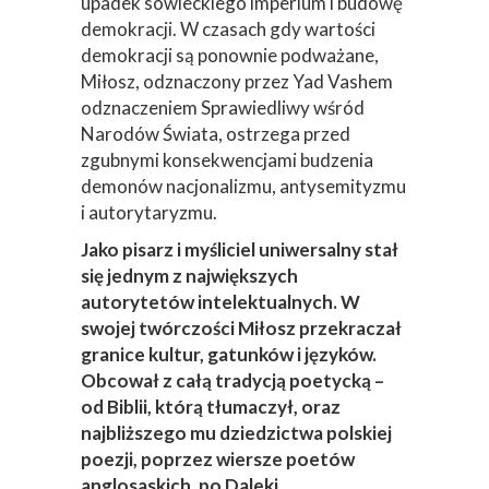
upadek sowieckiego imperium i budowę
demokracji. W czasach gdy wartości
demokracji są ponownie podważane,
Miłosz, odznaczony przez Yad Vashem
odznaczeniem Sprawiedliwy wśród
Narodów Świata, ostrzega przed
zgubnymi konsekwencjami budzenia
demonów nacjonalizmu, antysemityzmu
i autorytaryzmu.
Jako pisarz i myśliciel uniwersalny stał
się jednym z największych
autorytetów intelektualnych. W
swojej twórczości Miłosz przekraczał
granice kultur, gatunków i języków.
Obcował z całą tradycją poetycką –
od Biblii, którą tłumaczył, oraz
najbliższego mu dziedzictwa polskiej
poezji, poprzez wiersze poetów
anglosaskich, po Daleki