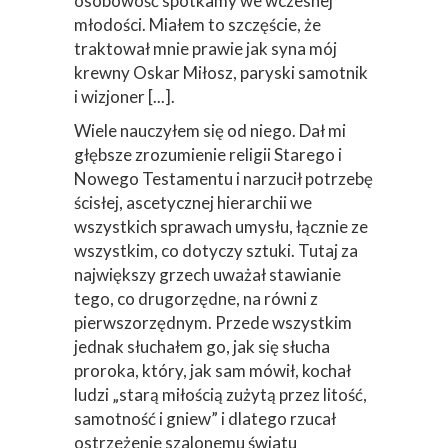
osobowość spotkamy we wczesnej
młodości. Miałem to szczęście, że
traktował mnie prawie jak syna mój
krewny Oskar Miłosz, paryski samotnik
i wizjoner [...].
Wiele nauczyłem się od niego. Dał mi
głębsze zrozumienie religii Starego i
Nowego Testamentu i narzucił potrzebę
ścisłej, ascetycznej hierarchii we
wszystkich sprawach umysłu, łącznie ze
wszystkim, co dotyczy sztuki. Tutaj za
największy grzech uważał stawianie
tego, co drugorzędne, na równi z
pierwszorzędnym. Przede wszystkim
jednak słuchałem go, jak się słucha
proroka, który, jak sam mówił, kochał
ludzi „starą miłością zużytą przez litość,
samotność i gniew” i dlatego rzucał
ostrzeżenie szalonemu światu