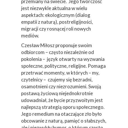
przemiany na świecie. Jego twórczość
jest niezwykle aktualna w wielu
aspektach: ekologicznym (dialog
empatii z naturą), postreligijności,
migracji czy rosnącej roli nowych
mediów.
Czesław Miłosz proponuje swoim
odbiorcom – często niezależnie od
pokolenia – język otwarty na wyzwania
społeczne, polityczne, religijne. Pomaga
przetrwać momenty, w których – my,
czytelnicy – czujemy się bezradni,
osamotnieni czy niezrozumieni. Swoją
postawą życiową niejednokrotnie
udowadniał, że bycie przyzwoitym jest
najlepszą strategią oporu społecznego.
Jego remedium na otaczające zło było
obcowanie z naturą, pamięć o słabszych,
ale i niezwykły humor, o którym często