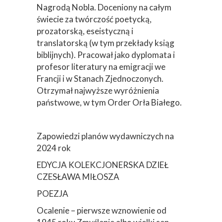
Nagrodą Nobla. Doceniony na całym
świecie za twórczość poetycką,
prozatorską, eseistyczną i
translatorską (w tym przekłady ksiąg
biblijnych). Pracował jako dyplomata i
profesor literatury na emigracji we
Francji i w Stanach Zjednoczonych.
Otrzymał najwyższe wyróżnienia
państwowe, w tym Order Orła Białego.
Zapowiedzi planów wydawniczych na
2024 rok
EDYCJA KOLEKCJONERSKA DZIEŁ
CZESŁAWA MIŁOSZA
POEZJA
Ocalenie – pierwsze wznowienie od