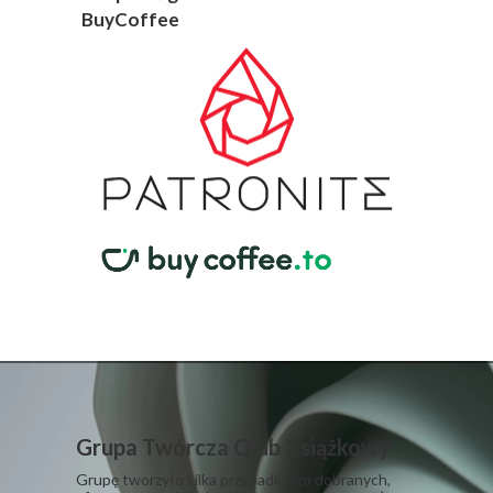
Grupa Twórcza Qlub Xsiążkowy
Grupę tworzyło kilka przypadkowo dobranych,
sfrustrowanych indywiduów, które zapragnęły
poklasku, pieniędzy i niezasłużonej sławy. I żeby
ich zaprosili do telewizora. Ich współpraca przy
kampanii od samego początku przebiegała bardzo
źle z powodu wielowektorowej, odwzajemnionej
nienawiści. Oraz bezinteresownej zawiści.
​Oczywiście GTQX w wyniku wielkiej kłótni na
spotkaniu założycielskim przestała istnieć, a jej