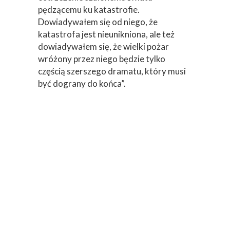
pędzącemu ku katastrofie.
Dowiadywałem się od niego, że
katastrofa jest nieunikniona, ale też
dowiadywałem się, że wielki pożar
wróżony przez niego będzie tylko
częścią szerszego dramatu, który musi
być dograny do końca”.
Przybliżamy fragmenty twórczości
Czesława Miłosza, w których odsłania
swoje „ja”