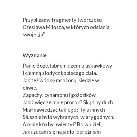
Wyznanie
Panie Boże, lubiłem dżem truskawkowy
I ciemną słodycz kobiecego ciała.
Jak też wódkę mrożoną, śledzie w
oliwie,
Zapachy: cynamonu i goździków.
Jakiż więc ze mnie prorok? Skąd by duch
Miał nawiedzać takiego? Tylu innych
Słusznie było wybranych, wiarygodnych.
A mnie kto by uwierzył? Bo widzieli,
Jak rzucam się na jadło, opróżniam
szklanice
I łakomie patrzę na szyję kelnerki.
Z defektem i świadomy tego. Pragnący
wielkości,
Umiejący ją rozpoznać gdziekolwiek
jest,