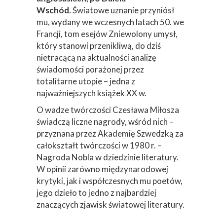
Wschód.
Światowe uznanie przyniósł
mu, wydany we wczesnych latach 50. we
Francji, tom esejów Zniewolony umysł,
który stanowi przenikliwą, do dziś
nietracącą na aktualności analizę
świadomości porażonej przez
totalitarne utopie – jedna z
najważniejszych książek XX w.
O wadze twórczości Czesława Miłosza
świadczą liczne nagrody, wśród nich –
przyznana przez Akademię Szwedzką za
całokształt twórczości w 1980 r. –
Nagroda Nobla w dziedzinie literatury.
W opinii zarówno międzynarodowej
krytyki, jak i współczesnych mu poetów,
jego dzieło to jedno z najbardziej
znaczących zjawisk światowej literatury.