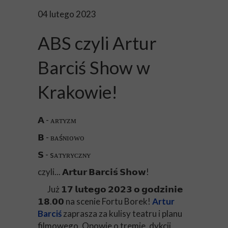
04 lutego 2023
ABS czyli Artur
Barciś Show w
Krakowie!
𝗔 - ᴀʀᴛʏᴢᴍ
𝗕 - ʙᴀśɴɪᴏᴡᴏ
𝗦 - sᴀᴛʏʀʏᴄᴢɴʏ
czyli... 𝗔𝗿𝘁𝘂𝗿 𝗕𝗮𝗿𝗰𝗶𝘀́ 𝗦𝗵𝗼𝘄!
Już 𝟭𝟳 𝗹𝘂𝘁𝗲𝗴𝗼 𝟮𝟬𝟮𝟯 𝗼 𝗴𝗼𝗱𝘇𝗶𝗻𝗶𝗲
𝟭𝟴.𝟬𝟬 na scenie Fortu Borek!
Artur
Barciś
zaprasza za kulisy teatru i planu
filmowego. Opowie o tremie, dykcji,