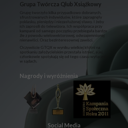
Grupa Twórcza Qlub Xsiążkowy
Grupę tworzyło kilka przypadkowo dobranych,
sfrustrowanych indywiduów, które zapragnęły
poklasku, pieniędzy i niezasłużonej sławy. I żeby
ich zaprosili do telewizora. Ich współpraca przy
kampanii od samego początku przebiegała bardzo
źle z powodu wielowektorowej, odwzajemnionej
nienawiści. Oraz bezinteresownej zawiści.
​Oczywiście GTQX w wyniku wielkiej kłótni na
spotkaniu założycielskim przestała istnieć, a jej
członkowie spotykają się od tego czasu wyłącznie
w sądach.
Nagrody i wyróżnienia
Social Media