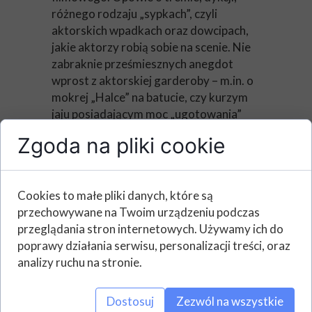
różnego rodzaju „sypkach”, czyli
aktorskich wpadkach oraz dowcipach,
jakie aktorzy robią sobie na scenie. Nie
zabraknie prześmiesznych anegdot
wprost z aktorskiej garderoby – m.in. o
mokrej „Halce” na batucie, czy kurzym
jaju posiadającym moc „ugotowania”
aktorów na miękko. Wszystko to jest
Zgoda na pliki cookie
opatrzone, wykonywanymi w
mistrzowski sposób piosenkami.
Bilety w sprzedaży! Można je nabyć
Cookies to małe pliki danych, które są
online
oraz w biurze fortu.
przechowywane na Twoim urządzeniu podczas
przeglądania stron internetowych. Używamy ich do
poprawy działania serwisu, personalizacji treści, oraz
analizy ruchu na stronie.
Dostosuj
Zezwól na wszystkie