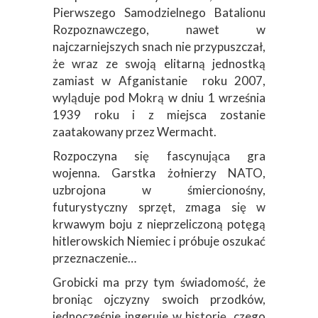
Pierwszego Samodzielnego Batalionu
Rozpoznawczego, nawet w
najczarniejszych snach nie przypuszczał,
że wraz ze swoją elitarną jednostką
zamiast w Afganistanie roku 2007,
wyląduje pod Mokrą w dniu 1 września
1939 roku i z miejsca zostanie
zaatakowany przez Wermacht.
Rozpoczyna się fascynująca gra
wojenna. Garstka żołnierzy NATO,
uzbrojona w śmiercionośny,
futurystyczny sprzęt, zmaga się w
krwawym boju z nieprzeliczoną potęgą
hitlerowskich Niemiec i próbuje oszukać
przeznaczenie…
Grobicki ma przy tym świadomość, że
broniąc ojczyzny swoich przodków,
jednocześnie ingeruje w historię, czego