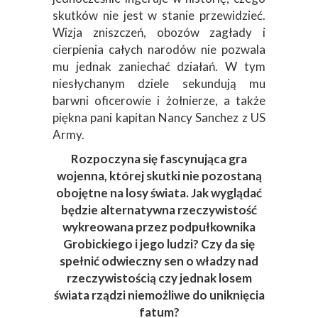
skutków nie jest w stanie przewidzieć.
Wizja zniszczeń, obozów zagłady i
cierpienia całych narodów nie pozwala
mu jednak zaniechać działań. W tym
niesłychanym dziele sekundują mu
barwni oficerowie i żołnierze, a także
piękna pani kapitan Nancy Sanchez z US
Army.
Rozpoczyna się fascynująca gra
wojenna, której skutki nie pozostaną
obojętne na losy świata. Jak wyglądać
będzie alternatywna rzeczywistość
wykreowana przez podpułkownika
Grobickiego i jego ludzi? Czy da się
spełnić odwieczny sen o władzy nad
rzeczywistością czy jednak losem
świata rządzi niemożliwe do uniknięcia
fatum?