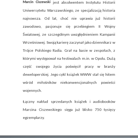
jest absolwentem Instytutu Historii
Marcin Ciszewski
Uniwersytetu Warszawskiego, ze specjalizacją historia
najnowsza. Od lat, choć nie uprawia już historii
zawodowo, pasjonuje się przebiegiem II Wojny
Światowej, ze szczególnym uwzględnieniem Kampanii
Wrześniowej. Swoją karierę zaczynał jako dziennikarz w
Trójce Polskiego Radia. Grał na basie w zespołach, z
którymi występował na festiwalach m.in. w Opolu. Dużą
część swojego życia poświęcił pracy w branży
deweloperskiej. Jego cykl książek WWW stał się hitem
wśród miłośników niekonwencjonalnych powieści
wojennych.
Łączny nakład sprzedanych książek i audiobooków
Marcina Ciszewskiego sięga już blisko 750 tysięcy
egzemplarzy.