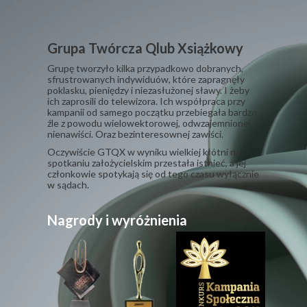
Grupa Twórcza Qlub Xsiążkowy
Grupę tworzyło kilka przypadkowo dobranych,
sfrustrowanych indywiduów, które zapragnęły
poklasku, pieniędzy i niezasłużonej sławy. I żeby
ich zaprosili do telewizora. Ich współpraca przy
kampanii od samego początku przebiegała bardzo
źle z powodu wielowektorowej, odwzajemnionej
nienawiści. Oraz bezinteresownej zawiści.
​Oczywiście GTQX w wyniku wielkiej kłótni na
spotkaniu założycielskim przestała istnieć, a jej
członkowie spotykają się od tego czasu wyłącznie
w sądach.
Nagrody i wyróżnienia