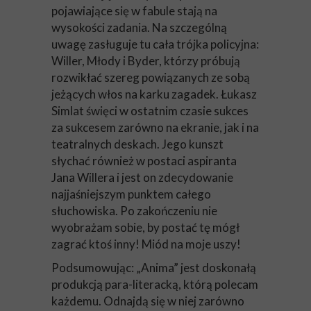
pojawiające się w fabule stają na
wysokości zadania. Na szczególną
uwagę zasługuje tu cała trójka policyjna:
Willer, Młody i Byder, którzy próbują
rozwikłać szereg powiązanych ze sobą
jeżących włos na karku zagadek. Łukasz
Simlat święci w ostatnim czasie sukces
za sukcesem zarówno na ekranie, jak i na
teatralnych deskach. Jego kunszt
słychać również w postaci aspiranta
Jana Willera i jest on zdecydowanie
najjaśniejszym punktem całego
słuchowiska. Po zakończeniu nie
wyobrażam sobie, by postać tę mógł
zagrać ktoś inny! Miód na moje uszy!
Podsumowując: „Anima” jest doskonałą
produkcją para-literacką, którą polecam
każdemu. Odnajdą się w niej zarówno