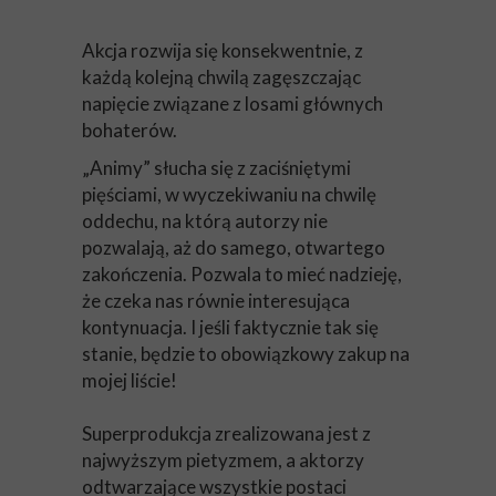
Akcja rozwija się konsekwentnie, z
każdą kolejną chwilą zagęszczając
napięcie związane z losami głównych
bohaterów.
„Animy” słucha się z zaciśniętymi
pięściami, w wyczekiwaniu na chwilę
oddechu, na którą autorzy nie
pozwalają, aż do samego, otwartego
zakończenia. Pozwala to mieć nadzieję,
że czeka nas równie interesująca
kontynuacja. I jeśli faktycznie tak się
stanie, będzie to obowiązkowy zakup na
mojej liście!
Superprodukcja zrealizowana jest z
najwyższym pietyzmem, a aktorzy
odtwarzające wszystkie postaci