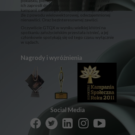
poklasku, pieniędzy i niezasłużonej sławy. I żeby
ich zaprosili do telewizora. Ich współpraca przy
kampanii od samego początku przebiegała bardzo
źle z powodu wielowektorowej, odwzajemnionej
nienawiści. Oraz bezinteresownej zawiści.
​Oczywiście GTQX w wyniku wielkiej kłótni na
spotkaniu założycielskim przestała istnieć, a jej
członkowie spotykają się od tego czasu wyłącznie
w sądach.
Nagrody i wyróżnienia
Social Media