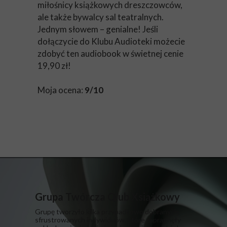
miłośnicy książkowych dreszczowców,
ale także bywalcy sal teatralnych.
Jednym słowem – genialne! Jeśli
dołączycie do Klubu Audioteki możecie
zdobyć ten audiobook w świetnej cenie
19,90 zł!
Moja ocena:
9/10
Grupa Twórcza Qlub Xsiążkowy
Grupę tworzyło kilka przypadkowo dobranych,
sfrustrowanych indywiduów, które zapragnęły