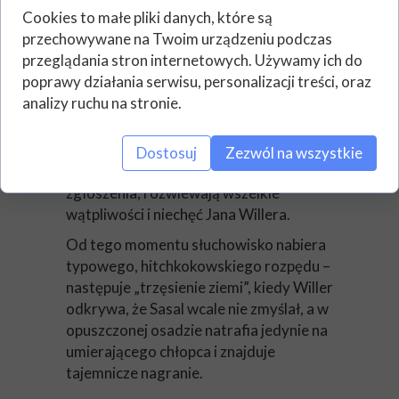
pracuje jako listonosz (rozpoznajemy
Cookies to małe pliki danych, które są
charakterystyczny głos Lecha Dyblika) i
przechowywane na Twoim urządzeniu podczas
oznajmia, że w sąsiedniej wsi, z której
przeglądania stron internetowych. Używamy ich do
wraca zniknęli wszyscy mieszkańcy.
poprawy działania serwisu, personalizacji treści, oraz
Policjanci pierwotnie nie chcą przyjąć
analizy ruchu na stronie.
zgłoszenia rozhisteryzowanego Sasala,
jednakże wydane przez szefową –
komisarz Byder (Barbara Kurzaj) –
Dostosuj
Zezwól na wszystkie
polecenie służbowe sprawdzenia
zgłoszenia, rozwiewają wszelkie
wątpliwości i niechęć Jana Willera.
Od tego momentu słuchowisko nabiera
typowego, hitchkokowskiego rozpędu –
następuje „trzęsienie ziemi”, kiedy Willer
odkrywa, że Sasal wcale nie zmyślał, a w
opuszczonej osadzie natrafia jedynie na
umierającego chłopca i znajduje
tajemnicze nagranie.