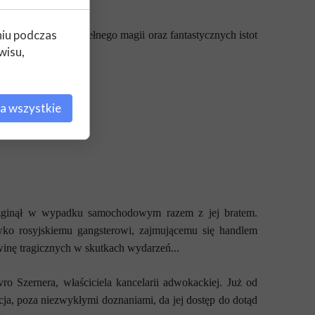
ott?
niu podczas
wprowadza ich do pełnego magii oraz fantastycznych istot
wisu,
a wszystkie
ej zginął w wypadku samochodowym razem z jej bratem.
wko rosyjskiemu gangsterowi, zajmującemu się handlem
winę tragicznych w skutkach wydarzeń...
o Szernera, właściciela kancelarii adwokackiej. Już od
acja, poza niezwykłymi doznaniami, da jej dostęp do dotąd