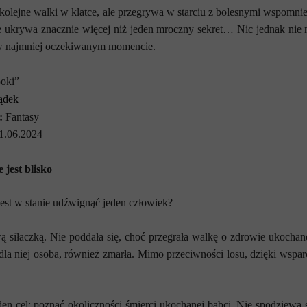
ejne walki w klatce, ale przegrywa w starciu z bolesnymi wspomnieni
 że ukrywa znacznie więcej niż jeden mroczny sekret… Nic jednak nie
ią w najmniej oczekiwanym momencie.
oki”
ądek
:
Fantasy
1.06.2024
 jest blisko
 jest w stanie udźwignąć jeden człowiek?
ą siłaczką. Nie poddała się, choć przegrała walkę o zdrowie ukochane
 dla niej osoba, również zmarła. Mimo przeciwności losu, dzięki wsparc
en cel: poznać okoliczności śmierci ukochanej babci. Nie spodziewa s