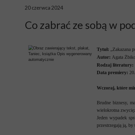
20 czerwca 2024
Co zabrać ze sobą w po
Tytuł:
„Zakazana p
Autor:
Agata Żbik
Rodzaj literatury:
Data premiery:
20.
Wczoraj, które mi
Brudne biznesy, ma
wielokrotna zwycięż
Jeden wypadek spr
przestrzegają ją, by