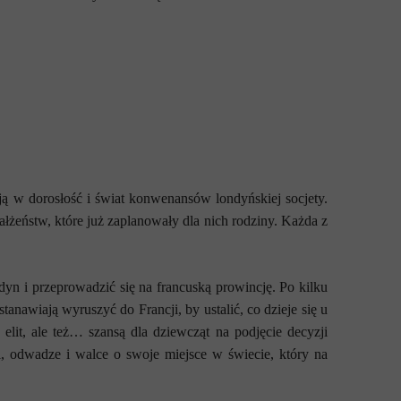
ją w dorosłość i świat konwenansów londyńskiej socjety.
żeństw, które już zaplanowały dla nich rodziny. Każda z
n i przeprowadzić się na francuską prowincję. Po kilku
tanawiają wyruszyć do Francji, by ustalić, co dzieje się u
elit, ale też… szansą dla dziewcząt na podjęcie decyzji
, odwadze i walce o swoje miejsce w świecie, który na