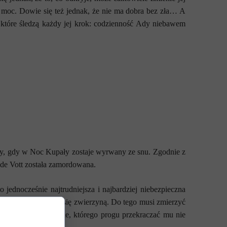
łą moc. Dowie się też jednak, że nie ma dobra bez zła… A
, które śledzą każdy jej krok: codzienność Ady niebawem
ony, gdy w Noc Kupały zostaje wyrwany ze snu. Zgodnie z
de Vott została zamordowana.
jednocześnie najtrudniejsza i najbardziej niebezpieczna
yśliwego można stać się zwierzyną. Do tego musi zmierzyć
jsca w całej krainie, którego progu przekraczać mu nie