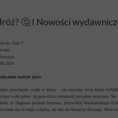
dróż? 🤔 I Nowości wydawnicz
rawda. Tom 1”
owska
Sensacja
06.2024
nęło,może nadejść jutro
fijne porachunki, walki w klatce – oto mroczny świat klubu ArMM
czyni walk kobiet. Jej prawdziwa tożsamość jest pilnie strzeżona. N
awia, że Dagmara poznaje Brunona, przywódcę Warszawskiego Klub
 trzymała się od niego z daleka, ale nikt nie tłumaczy dlaczego. Mimo to