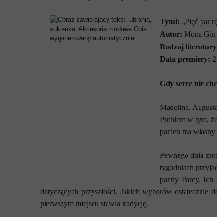
Tytuł:
„Pięć par r
Autor:
Mona Gin
Rodzaj literatury
Data premiery:
2
Gdy serce nie c
Madeline, Augusta
Problem w tym, że
panien ma własny 
Pewnego dnia zroz
tygodniach przyjac
panny Parcy. Ich 
dotyczących przyszłości.
Jakich wyborów ostatecznie d
pierwszym miejscu stawia tradycję.