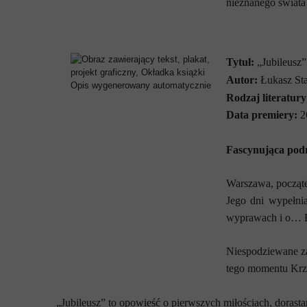
nieznanego świata 
Tytuł:
„Jubileusz”
Autor:
Łukasz St
Rodzaj literatury
Data premiery:
2
Fascynująca podr
Warszawa, począte
Jego dni wypełnia
wyprawach i o… B
Niespodziewane za
tego momentu Krze
„Jubileusz” to opowieść o pierwszych miłościach, doras