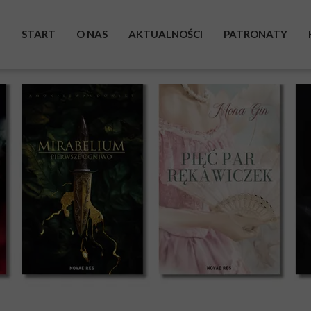
START
O NAS
AKTUALNOŚCI
PATRONATY
BOHATEROWIE
WYSTAWA
ZRZUTKA
POMAGAM