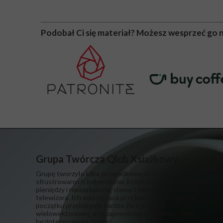
Podobał Ci się materiał? Możesz wesprzeć go 
Grupa Twórcza Qlub Xsiążkowy
Grupę tworzyło kilka przypadkowo dobranych,
sfrustrowanych indywiduów, które zapragnęły poklasku,
pieniędzy i niezasłużonej sławy. I żeby ich zaprosili do
telewizora. Ich współpraca przy kampanii od samego
początku przebiegała bardzo źle z powodu
wielowektorowej, odwzajemnionej nienawiści. Oraz
bezinteresownej zawiści.