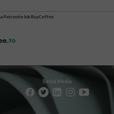
na Patronite lub BuyCoffee
Social Media