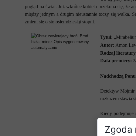
pogląd na świat. Już wkrótce kobieta przekona się, że a
między jednym a drugim nieustannie toczy się walka. Se
zmieni się o sto osiemdziesiąt stopni.
Tytuł:
„Mirabeliu
Autor:
Amon Lew
Rodzaj literatury
Data premiery:
2
Nadchodzą Ponu
Detektyw Mojmir L
rozkazem stawia s
Kiedy podejmuje s
sprawa w całej jeg
Zgoda n
się z wyzwaniem r