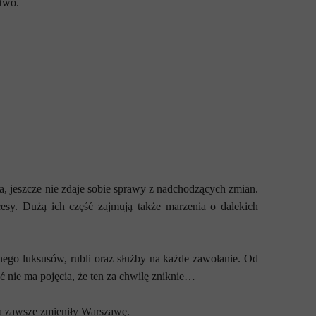
stwo.
, jeszcze nie zdaje sobie sprawy z nadchodzących zmian.
esy. Dużą ich część zajmują także marzenia o dalekich
łnego luksusów, rubli oraz służby na każde zawołanie. Od
 nie ma pojęcia, że ten za chwilę zniknie…
na zawsze zmieniły Warszawę.