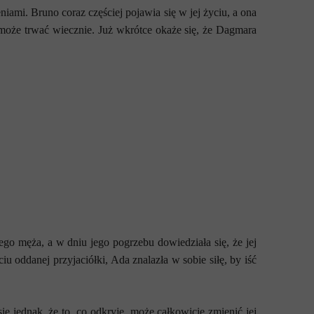
ami. Bruno coraz częściej pojawia się w jej życiu, a ona
 może trwać wiecznie.
Już wkrótce okaże się, że Dagmara
go męża, a w dniu jego pogrzebu dowiedziała się, że jej
iu oddanej przyjaciółki, Ada znalazła w sobie siłę, by iść
ię jednak, że to, co odkryje, może całkowicie zmienić jej