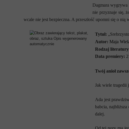
Dagmara wygrywa kol
nie przyznaje się,
wcale nie jest bezpieczna. A przeszłość upomni się o n
Tytuł:
„Srebrzysto
Autor:
Maja
Wiel
Rodzaj literatury
Data premiery:
2
Twój anioł zawsze
Jak wiele tragedii
Ada jest prawdziw
babcia, najbliższa
dalej.
Od tej pory ma jed