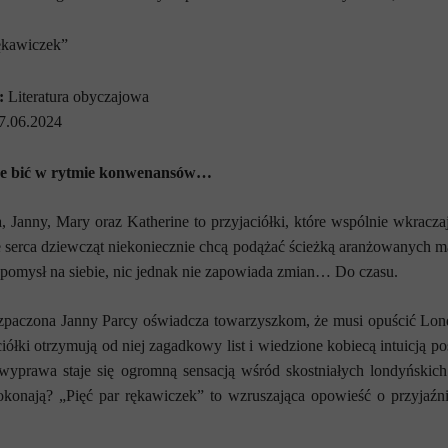
ękawiczek”
:
Literatura obyczajowa
7.06.2024
hce bić w rytmie konwenansów…
, Janny, Mary oraz Katherine to przyjaciółki, które wspólnie wkracza
 serca dziewcząt niekoniecznie chcą podążać ścieżką aranżowanych mał
pomysł na siebie, nic jednak nie zapowiada zmian… Do czasu.
paczona Janny Parcy oświadcza towarzyszkom, że musi opuścić Londy
iółki otrzymują od niej zagadkowy list i wiedzione kobiecą intuicją pos
wyprawa staje się ogromną sensacją wśród skostniałych londyńskich 
okonają?
„Pięć par rękawiczek” to wzruszająca opowieść o przyjaźni