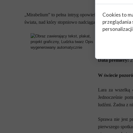
wolno… Czy uda mu
Cookies to ma
„Mirabelium” to pełna intryg opowieść przesiąknięta mis
przeglądania 
świata, nad który stopniowo nadciąga zagłada…
personalizacji
Tytuł:
„Dopóki od
Autor:
M.W. Stil
Rodzaj literatury
Data premiery:
2
W świecie pozorów
Lara za wszelką 
Jednocześnie pom
ludźmi. Żadna z ni
Sprawa nie jest p
pierwszego spotkan