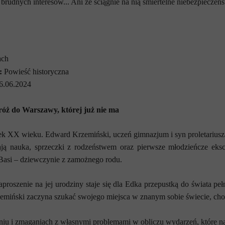
brudnych interesów... Ani że ściągnie na nią śmiertelne niebezpieczeń
ach
:
Powieść historyczna
6.06.2024
óż do Warszawy, której już nie ma
k XX wieku. Edward Krzemiński, uczeń gimnazjum i syn proletariusza
ją nauka, sprzeczki z rodzeństwem oraz pierwsze młodzieńcze eksc
asi – dziewczynie z zamożnego rodu.
proszenie na jej urodziny staje się dla Edka przepustką do świata pe
miński zaczyna szukać swojego miejsca w znanym sobie świecie, choć
taniu i zmaganiach z własnymi problemami w obliczu wydarzeń, które 