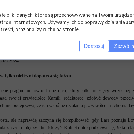
 się wyjść z tego cało i rozwiązać sprawę morderstwa Adrianny de V
łe pliki danych, które są przechowywane na Twoim urządze
tyczną aurą. Angażuje czytelników w niezwykłą zagadkę kryminalną i 
stron internetowych. Używamy ich do poprawy działania ser
 treści, oraz analizy ruchu na stronie.
dycham. Lovro”
voy
Dostosuj
Zezwól n
:
Literatura kobieca
5.06.2024
 tylko nieliczni dopatrzą się fałszu.
cenę pragnie uratować firmę ojca, który kilka miesięcy wcześni
aga swojej przyjaciółce Kamili, redaktorce, zdobyć dowody przeci
ch nie podejrzewa, że ich wspólne działania już wkrótce uruchomią la
rosta, ale naprawdę zaczyna się komplikować, gdy Lara poznaje Lovr
ia zaczyna między nimi iskrzyć. Kobieta nie spodziewa się, że ta rel