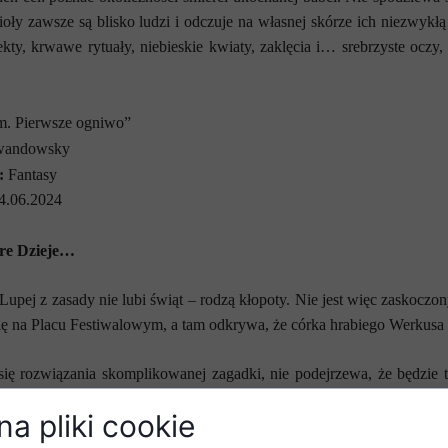
nioły zawsze są blisko ludzi i odczuje na własnej skórze ich niezwyk
kty, krwawe rytuały, niebieskie kwiaty, zaklęcia i… srebrzyste oczy
m. Pierwsze ogniwo”
andowsky
:
Fantasy
4.06.2024
re Dzieje…
upej z zasady nie lubi świąt – rodzą kłopoty. Nie jest więc zaskocz
ię na Placu Festiwalowym, a tam odkrywa, że córka hrabiego Werkusa 
ię rozwiązania skomplikowanej zagadki, nie podejrzewa, że będzie to 
o karierze. W trakcie jej prowadzenia przekonuje się, jak szybko z m
a pliki cookie
zuconym przez przędące nici losu Rodzanice i wejść do jedynego mie