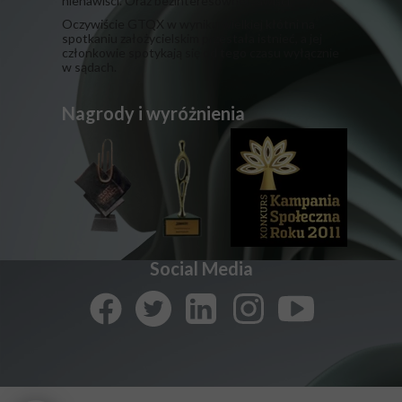
nienawiści. Oraz bezinteresownej zawiści.
​Oczywiście GTQX w wyniku wielkiej kłótni na
spotkaniu założycielskim przestała istnieć, a jej
członkowie spotykają się od tego czasu wyłącznie
w sądach.
Nagrody i wyróżnienia
Social Media