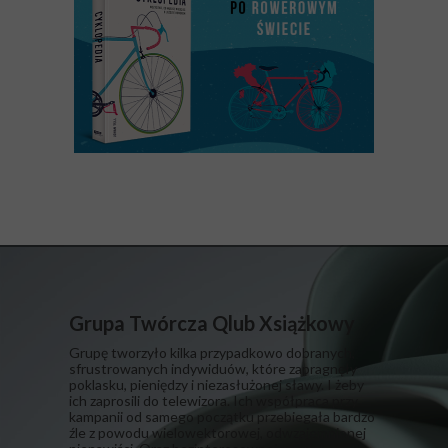
Grupa Twórcza Qlub Xsiążkowy
Grupę tworzyło kilka przypadkowo dobranych,
sfrustrowanych indywiduów, które zapragnęły
poklasku, pieniędzy i niezasłużonej sławy. I żeby
ich zaprosili do telewizora. Ich współpraca przy
kampanii od samego początku przebiegała bardzo
źle z powodu wielowektorowej, odwzajemnionej