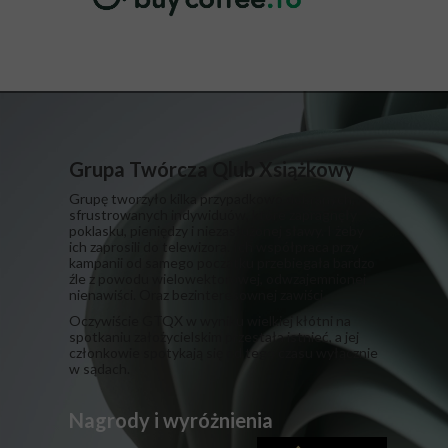
Grupa Twórcza Qlub Xsiążkowy
Grupę tworzyło kilka przypadkowo dobranych,
sfrustrowanych indywiduów, które zapragnęły
poklasku, pieniędzy i niezasłużonej sławy. I żeby
ich zaprosili do telewizora. Ich współpraca przy
kampanii od samego początku przebiegała bardzo
źle z powodu wielowektorowej, odwzajemnionej
nienawiści. Oraz bezinteresownej zawiści.
​Oczywiście GTQX w wyniku wielkiej kłótni na
spotkaniu założycielskim przestała istnieć, a jej
członkowie spotykają się od tego czasu wyłącznie
w sądach.
Nagrody i wyróżnienia