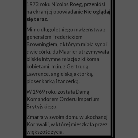
1973 roku Nicolas Roeg, przeniósł
na ekran jej opowiadanie
Nie oglądaj
się teraz
.
Mimo długoletniego małżeństwa z
generałem Frederickiem
Browningiem, z którym miała syna i
dwie córki, du Maurier utrzymywała
bliskie intymne relacje z kilkoma
kobietami, m.in. z Gertrudą
Lawrence, angielską aktorką,
piosenkarką i tancerką.
W 1969 roku została Damą
Komandorem Orderu Imperium
Brytyjskiego.
Zmarła w swoim domu w ukochanej
Kornwalii, w której mieszkała przez
większość życia.