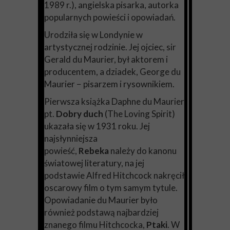
1989 r.), angielska pisarka, autorka
popularnych powieści i opowiadań.
Urodziła się w Londynie w
artystycznej rodzinie. Jej ojciec, sir
Gerald du Maurier, był aktorem i
producentem, a dziadek, George du
Maurier − pisarzem i rysownikiem.
Pierwsza książka Daphne du Maurier
pt.
Dobry duch
(The Loving Spirit)
ukazała się w 1931 roku. Jej
najsłynniejsza
powieść,
Rebeka
należy do kanonu
światowej literatury, na jej
podstawie Alfred Hitchcock nakręcił
oscarowy film o tym samym tytule.
Opowiadanie du Maurier było
również podstawą najbardziej
znanego filmu Hitchcocka,
Ptaki
. W