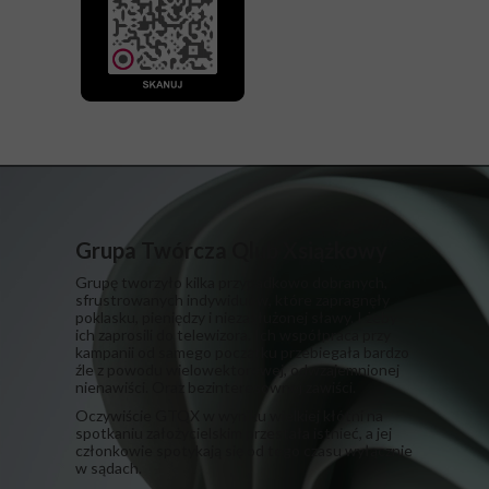
Grupa Twórcza Qlub Xsiążkowy
Grupę tworzyło kilka przypadkowo dobranych,
sfrustrowanych indywiduów, które zapragnęły
poklasku, pieniędzy i niezasłużonej sławy. I żeby
ich zaprosili do telewizora. Ich współpraca przy
kampanii od samego początku przebiegała bardzo
źle z powodu wielowektorowej, odwzajemnionej
nienawiści. Oraz bezinteresownej zawiści.
​Oczywiście GTQX w wyniku wielkiej kłótni na
spotkaniu założycielskim przestała istnieć, a jej
członkowie spotykają się od tego czasu wyłącznie
w sądach.