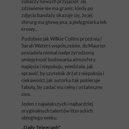
zobaczy nowych przyjaciół. Jej
zdziwienie nie ma granic, kiedy po
zdjęciu bandaży okazuje się, że jej
chirurg ma głowę psa, a pielęgniarka łeb
krowy…
Podobnie jak Wilkie Collins przed nią i
Sarah Waters współcześnie, du Maurier
posiadała niemal nadprzyrodzoną
umiejętność budowania atmosfery
napięcia i niepokoju, wiedziała, jak
sprawić, by czytelnik drżał z niepokoju i
ciekawości, jak autorka tak pokieruje
fabułą, by zadać mu celny i ostateczny
cios.
Jeden z największych i najbardziej
oryginalnych talentów literackich
ubiegłego wieku.
„Daily Telegraph"