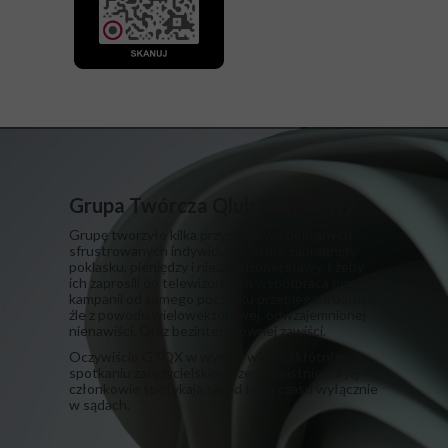
Grupa Twórcza Qlub Xsiążkowy
Grupę tworzyło kilka przypadkowo dobranych,
sfrustrowanych indywiduów, które zapragnęły
poklasku, pieniędzy i niezasłużonej sławy. I żeby
ich zaprosili do telewizora. Ich współpraca przy
kampanii od samego początku przebiegała bardzo
źle z powodu wielowektorowej, odwzajemnionej
nienawiści. Oraz bezinteresownej zawiści.
​Oczywiście GTQX w wyniku wielkiej kłótni na
spotkaniu założycielskim przestała istnieć, a jej
członkowie spotykają się od tego czasu wyłącznie
w sądach.