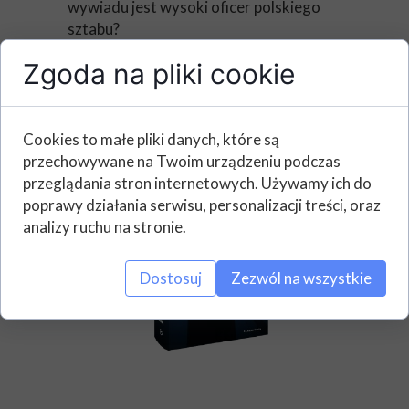
wywiadu jest wysoki oficer polskiego
sztabu?
Szpiegowska intryga, której
Zgoda na pliki cookie
rozstrzygnięcie zdecyduje o życiu lub
śmierci polskich agentów.
Cookies to małe pliki danych, które są
przechowywane na Twoim urządzeniu podczas
przeglądania stron internetowych. Używamy ich do
poprawy działania serwisu, personalizacji treści, oraz
analizy ruchu na stronie.
Dostosuj
Zezwól na wszystkie