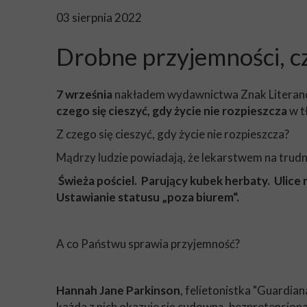
03 sierpnia 2022
Drobne przyjemności, czy
7 września
nakładem wydawnictwa Znak Literanov
czego się cieszyć, gdy życie nie rozpieszcza
w t
Z czego się cieszyć, gdy życie nie rozpieszcza?
Mądrzy ludzie powiadają, że lekarstwem na trudn
Świeża pościel. Parujący kubek herbaty. Ulice
Ustawianie statusu „poza biurem“.
A co Państwu sprawia przyjemność?
Hannah Jane Parkinson
, felietonistka "Guardian
każda z nich okazuje się cudowną, bezpretensjonal