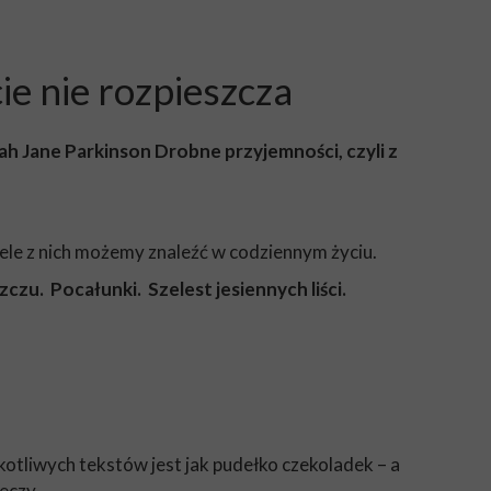
cie nie rozpieszcza
ah Jane Parkinson
Drobne przyjemności, czyli z
iele z nich możemy znaleźć w codziennym życiu.
czu. Pocałunki. Szelest jesiennych liści.
skotliwych tekstów jest jak pudełko czekoladek – a
eczy.