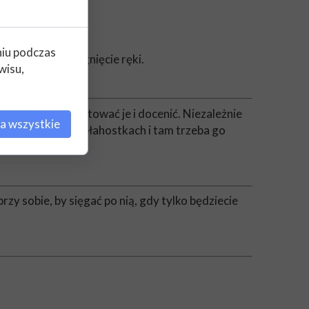
niu podczas
re są na wyciągnięcie ręki.
wisu,
ie zmysły, odnotować je i docenić. Niezależnie
a wszystkie
 szczęście tkwi w błahostkach i tam trzeba go
przy sobie, by sięgać po nią, gdy tylko będziecie