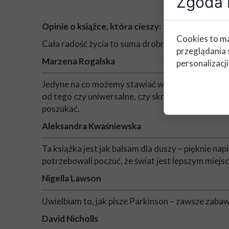
Zgoda n
Opinie o książce, która cieszy:
Cookies to ma
Cała radość życia to suma drobnych przyjemności.
przeglądania 
Marzena Rogalska
personalizacji
Jedyne na co możemy stawiać w trudnych czasach,
od tego czy uniwersalne, czy skrajnie indywidualn
poszukać.
Aleksandra Kwaśniewska
Ta książka jest jak balsam dla duszy – pięknie napi
potrzebowali poczuć, że świat jest lepszym miejs
Nigella Lawson
Uwielbiam to, jak pisze Parkinson – zawsze zabawn
David Nicholls