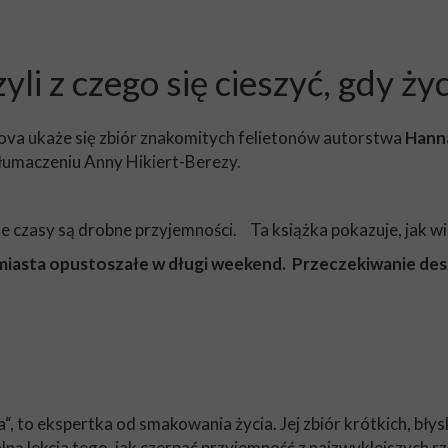
li z czego się cieszyć, gdy ży
a ukaże się zbiór znakomitych felietonów autorstwa
Hann
łumaczeniu Anny Hikiert-Berezy.
e czasy są drobne przyjemności. Ta książka pokazuje, jak w
 miasta opustoszałe w długi weekend. Przeczekiwanie desz
a“, to ekspertka od smakowania życia. Jej zbiór krótkich, bły
ną lekcja tego, jak czerpać przyjemność z najzwyklejszych rz