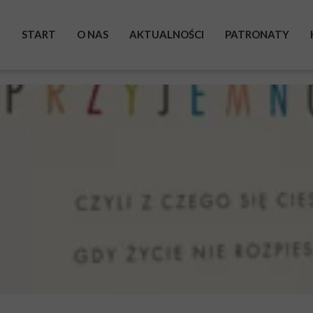
START
O NAS
AKTUALNOŚCI
PATRONATY
BOHATEROWIE
WYSTAWA
ZRZUTKA
POMAGAM