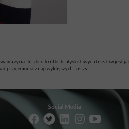
ania życia. Jej zbiór krótkich, błyskotliwych tekstów jest ja
pać przyjemność z najzwyklejszych rzeczy.
Social Media