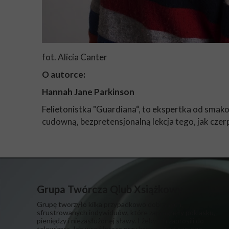
fot. Alicia Canter
O autorce:
Hannah Jane Parkinson
Felietonistka "Guardiana“, to ekspertka od smakow
cudowną, bezpretensjonalną lekcja tego, jak czer
Grupa Twórcza Qlub Xsiążkowy
Grupę tworzyło kilka przypadkowo dobranych,
sfrustrowanych indywiduów, które zapragnęły poklasku,
pieniędzy i niezasłużonej sławy. I żeby ich zaprosili do
telewizora. Ich współpraca przy kampanii od samego