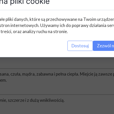
a pliki cookie
łe pliki danych, które są przechowywane na Twoim urządze
 Każda kolejna strona tej książki odkryje przed wami cuda, któ
stron internetowych. Używamy ich do poprawy działania ser
 treści, oraz analizy ruchu na stronie.
 to drobne przyjemności, a ta książka pomaga wyostrzyć na n
Dostosuj
Zezwól n
e, czy bliskie wam, czy zupełnie obce, przypomnicie sobie, że
sana, czuła, mądra, zabawna i pełna ciepła. Miejcie ją zawsze 
cem.
ie, szczerze i z dużą wnikliwością.