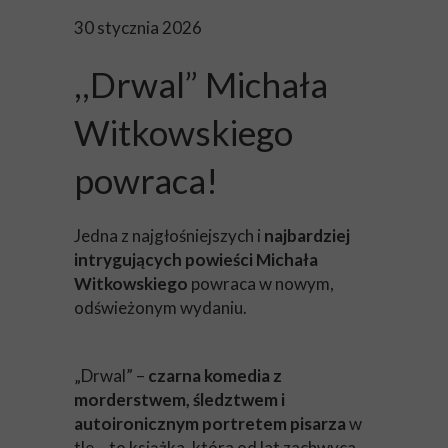
30 stycznia 2026
,,Drwal” Michała
Witkowskiego
powraca!
Jedna z najgłośniejszych i
najbardziej
intrygujących powieści Michała
Witkowskiego
powraca w nowym,
odświeżonym wydaniu.
„Drwal” –
czarna
komedia z
morderstwem, śledztwem i
autoironicznym portretem pisarza
w
tle – to książka, która od lat zachwyca,