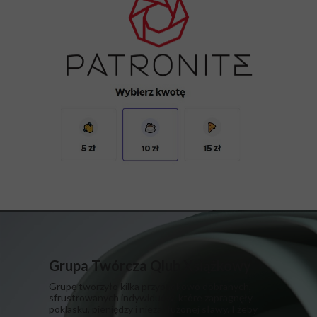
Grupa Twórcza Qlub Xsiążkowy
Grupę tworzyło kilka przypadkowo dobranych,
sfrustrowanych indywiduów, które zapragnęły
poklasku, pieniędzy i niezasłużonej sławy. I żeby