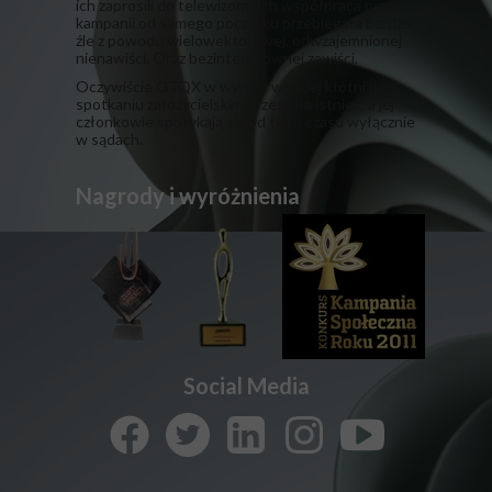
ich zaprosili do telewizora. Ich współpraca przy
kampanii od samego początku przebiegała bardzo
źle z powodu wielowektorowej, odwzajemnionej
nienawiści. Oraz bezinteresownej zawiści.
​Oczywiście GTQX w wyniku wielkiej kłótni na
spotkaniu założycielskim przestała istnieć, a jej
członkowie spotykają się od tego czasu wyłącznie
w sądach.
Nagrody i wyróżnienia
Social Media