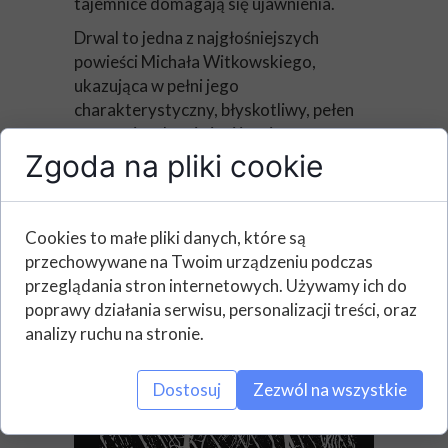
tajemnice domagają się ujawnienia.
Drwal to jedna z najgłośniejszych
powieści Michała Witkowskiego,
ukazująca w pełni jego
charakterystyczny, błyskotliwy, pełen
precyzyjnych opisów i ironicznego
poczucia humoru styl pisania.
Zgoda na pliki cookie
GDYBY FEDERICO FELLINI NAKRĘCIŁ
,,DOM ZŁY”, DOSTALIBYŚMY
Cookies to małe pliki danych, które są
WŁAŚNIE ,,DRWALA”!
przechowywane na Twoim urządzeniu podczas
przeglądania stron internetowych. Używamy ich do
poprawy działania serwisu, personalizacji treści, oraz
analizy ruchu na stronie.
Dostosuj
Zezwól na wszystkie