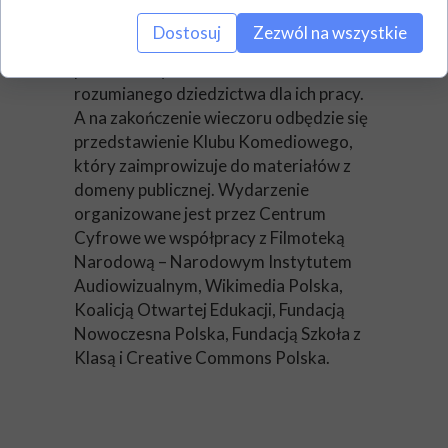
debatę z twórcami na temat ich
Dostosuj
Zezwól na wszystkie
własnych praktyk twórczych i
przetwórczych oraz znaczenia szeroko
rozumianego dziedzictwa dla ich pracy.
A na zakończenie wieczoru odbędzie się
przedstawienie Klubu Komediowego,
który zaimprowizuje do materiałów z
domeny publicznej. Wydarzenie
organizowane jest przez Centrum
Cyfrowe we współpracy z Filmoteką
Narodową – Narodowym Instytutem
Audiowizualnym, Wikimedia Polska,
Koalicją Otwartej Edukacji, Fundacją
Nowoczesna Polska, Fundacją Szkoła z
Klasą i Creative Commons Polska.