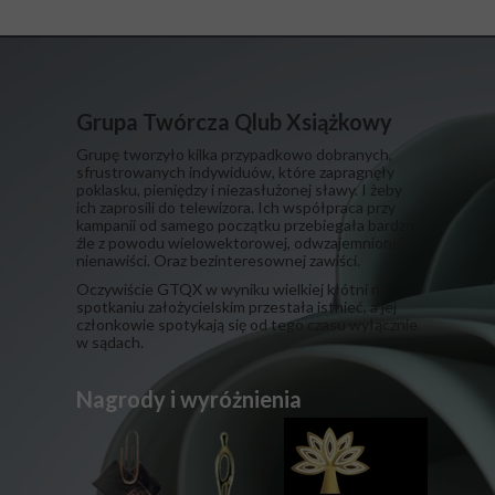
Grupa Twórcza Qlub Xsiążkowy
Grupę tworzyło kilka przypadkowo dobranych,
sfrustrowanych indywiduów, które zapragnęły
poklasku, pieniędzy i niezasłużonej sławy. I żeby
ich zaprosili do telewizora. Ich współpraca przy
kampanii od samego początku przebiegała bardzo
źle z powodu wielowektorowej, odwzajemnionej
nienawiści. Oraz bezinteresownej zawiści.
​Oczywiście GTQX w wyniku wielkiej kłótni na
spotkaniu założycielskim przestała istnieć, a jej
członkowie spotykają się od tego czasu wyłącznie
w sądach.
Nagrody i wyróżnienia