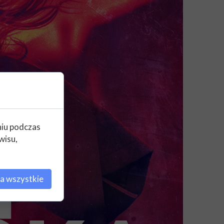
niu podczas
wisu,
a wszystkie