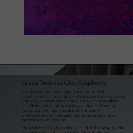
Grupa Twórcza Qlub Xsiążkowy
Grupę tworzyło kilka przypadkowo dobranych,
sfrustrowanych indywiduów, które zapragnęły poklasku,
pieniędzy i niezasłużonej sławy. I żeby ich zaprosili do
telewizora. Ich współpraca przy kampanii od samego
początku przebiegała bardzo źle z powodu
wielowektorowej, odwzajemnionej nienawiści. Oraz
bezinteresownej zawiści.
​Oczywiście GTQX w wyniku wielkiej kłótni na spotkaniu
założycielskim przestała istnieć, a jej członkowie