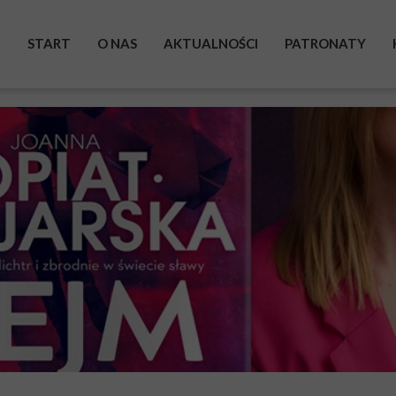
START
O NAS
AKTUALNOŚCI
PATRONATY
BOHATEROWIE
WYSTAWA
ZRZUTKA
POMAGAM