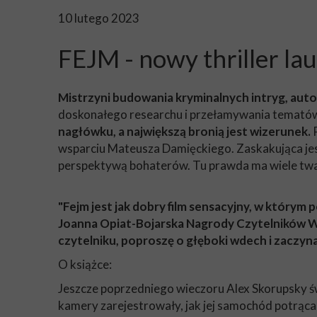
10 lutego 2023
FEJM - nowy thriller la
Mistrzyni budowania kryminalnych intryg, auto
doskonałego researchu i przełamywania temató
nagłówku, a największą bronią jest wizerunek.
wsparciu Mateusza Damięckiego. Zaskakująca jes
perspektywą bohaterów. Tu prawda ma wiele twa
"Fejm jest jak dobry film sensacyjny, w którym
Joanna Opiat-Bojarska Nagrody Czytelników Wie
czytelniku, poproszę o głęboki wdech i zaczyn
O książce:
Jeszcze poprzedniego wieczoru Alex Skorupsky świ
kamery zarejestrowały, jak jej samochód potrąca k