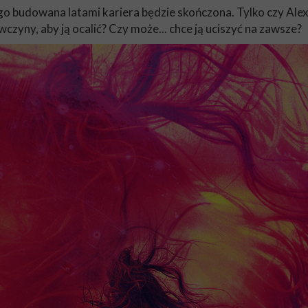
jego budowana latami kariera będzie skończona. Tylko czy Alex
wczyny, aby ją ocalić? Czy może... chce ją uciszyć na zawsze?