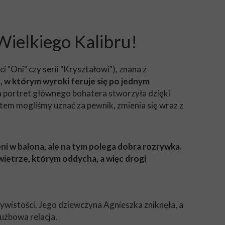
Wielkiego Kalibru!
i "Oni" czy serii "Kryształowi"), znana z
e, w którym wyroki feruje się po jednym
 a portret głównego bohatera stworzyła dzięki
em mogliśmy uznać za pewnik, zmienia się wraz z
eni w balona, ale na tym polega dobra rozrywka.
ietrze, którym oddycha, a więc drogi
zywistości. Jego dziewczyna Agnieszka zniknęła, a
łużbowa relacja.