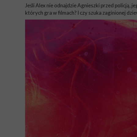
Jeśli Alex nie odnajdzie Agnieszki przed policją, 
których gra w filmach? I czy szuka zaginionej dzie