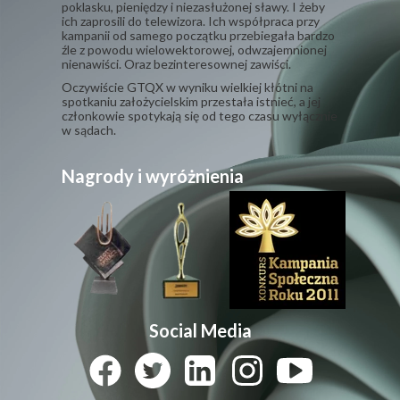
poklasku, pieniędzy i niezasłużonej sławy. I żeby
ich zaprosili do telewizora. Ich współpraca przy
kampanii od samego początku przebiegała bardzo
źle z powodu wielowektorowej, odwzajemnionej
nienawiści. Oraz bezinteresownej zawiści.
​Oczywiście GTQX w wyniku wielkiej kłótni na
spotkaniu założycielskim przestała istnieć, a jej
członkowie spotykają się od tego czasu wyłącznie
w sądach.
Nagrody i wyróżnienia
Social Media