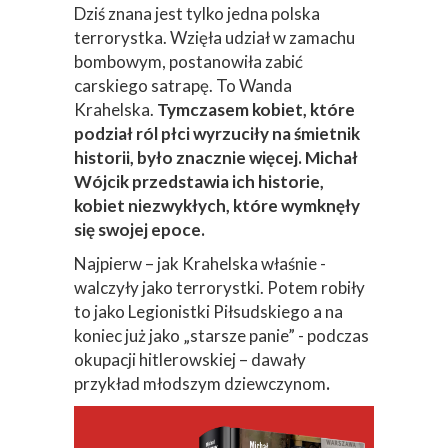
Dziś znana jest tylko jedna polska
terrorystka. Wzięła udział w zamachu
bombowym, postanowiła zabić
carskiego satrapę. To Wanda
Krahelska.
Tymczasem kobiet, które
podział ról płci wyrzuciły na śmietnik
historii, było znacznie więcej. Michał
Wójcik przedstawia ich historie,
kobiet niezwykłych, które wymknęły
się swojej epoce.
Najpierw – jak Krahelska właśnie -
walczyły jako terrorystki. Potem robiły
to jako Legionistki Piłsudskiego a na
koniec już jako „starsze panie” - podczas
okupacji hitlerowskiej – dawały
przykład młodszym dziewczynom
.