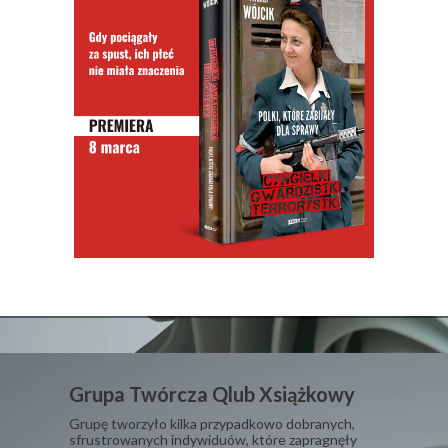
Grupa Twórcza Qlub Xsiążkowy
Grupę tworzyło kilka przypadkowo dobranych,
sfrustrowanych indywiduów, które zapragnęły