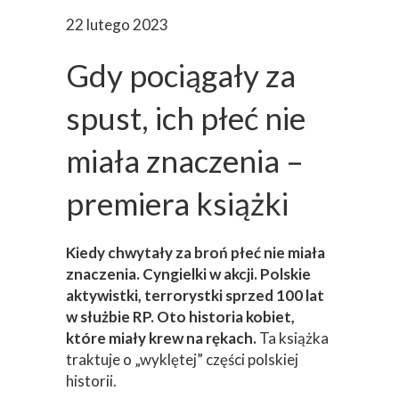
22 lutego 2023
Gdy pociągały za
spust, ich płeć nie
miała znaczenia –
premiera książki
Kiedy chwytały za broń płeć nie miała
znaczenia. Cyngielki w akcji. Polskie
aktywistki, terrorystki sprzed 100 lat
w służbie RP.
Oto historia kobiet,
które miały krew na rękach.
Ta książka
traktuje o „wyklętej” części polskiej
historii.