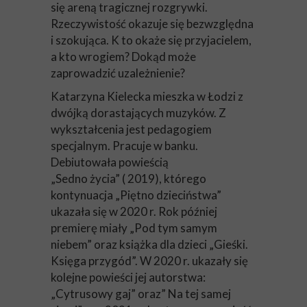
się areną tragicznej rozgrywki.
Rzeczywistość okazuje się bezwzględna
i szokująca. K to okaże się przyjacielem,
a kto wrogiem? Dokąd może
zaprowadzić uzależnienie?
Katarzyna Kielecka mieszka w Łodzi z
dwójką dorastających muzyków. Z
wykształcenia jest pedagogiem
specjalnym. Pracuje w banku.
Debiutowała powieścią
„Sedno życia” ( 2019), którego
kontynuacja „Piętno dzieciństwa”
ukazała się w 2020 r. Rok później
premierę miały „Pod tym samym
niebem” oraz książka dla dzieci „Gieśki.
Księga przygód”. W 2020 r. ukazały się
kolejne powieści jej autorstwa:
„Cytrusowy gaj” oraz” Na tej samej