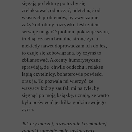
sięgają po lekturę po to, by się
zrelaksować, odpocząć, odetchnąć od
własnych problemów, by zwyczajnie
zażyć odrobiny rozrywki. Jeśli zatem
serwuję im garść piołunu, pokazuje szarą,
trudną, czasem brutalną stronę życia,
niekiedy nawet doprowadzam ich do łez,
to czuję się zobowiązana, by czymś to
zbilansować. Akcenty humorystyczne
sprawiają, że chwile oddechu i relaksu
łapią czytelnicy, bohaterowie powieści
oraz ja. To pozwala mi wierzyć, że
wszyscy którzy zaufali mi na tyle, by
sięgnąć po moją książkę, uznają, że warto
było poświęcić jej kilka godzin swojego
życia.
Tak czy inaczej, rozwiązanie kryminalnej
zagadki zupełnie mnie zaskoczyło
J