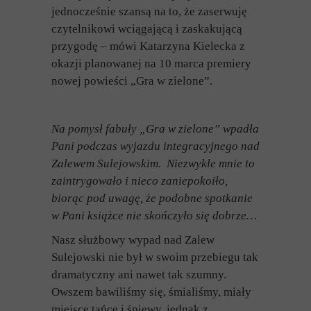
jednocześnie szansą na to, że zaserwuję
czytelnikowi wciągającą i zaskakującą
przygodę – mówi Katarzyna Kielecka z
okazji planowanej na 10 marca premiery
nowej powieści „Gra w zielone”.
Na pomysł fabuły „Gra w zielone” wpadła
Pani podczas wyjazdu integracyjnego nad
Zalewem Sulejowskim. Niezwykle mnie to
zaintrygowało i nieco zaniepokoiło,
biorąc pod uwagę, że podobne spotkanie
w Pani książce nie skończyło się dobrze…
Nasz służbowy wypad nad Zalew
Sulejowski nie był w swoim przebiegu tak
dramatyczny ani nawet tak szumny.
Owszem bawiliśmy się, śmialiśmy, miały
miejsce tańce i śpiewy, jednak z