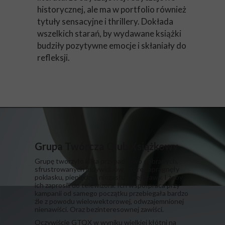
historycznej, ale ma w portfolio również
tytuły sensacyjne i thrillery. Dokłada
wszelkich starań, by wydawane książki
budziły pozytywne emocje i skłaniały do
refleksji.
Grupa Twórcza Qlub Xsiążkowy
Grupę tworzyło kilka przypadkowo dobranych,
sfrustrowanych indywiduów, które zapragnęły
poklasku, pieniędzy i niezasłużonej sławy. I żeby
ich zaprosili do telewizora. Ich współpraca przy
kampanii od samego początku przebiegała bardzo
źle z powodu wielowektorowej, odwzajemnionej
nienawiści. Oraz bezinteresownej zawiści.
​Oczywiście GTQX w wyniku wielkiej kłótni na