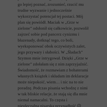
go lepiej poznać, zrozumieć, rzucić mu
trudne wyzwanie i jednocześnie
wykorzystać potencjał tej postaci. Mój
plan się powiódł. Maciak w „Grze w
zielone” odsłonił się całkowicie, pozwolił
zajrzeć sobie pod pancerz cynizmu i
błazenady, dotknąć tego, co boli,
wyeksponować obok oczywistych zalet,
jego przywary i słabości. W „Śladach”
Szymon mnie intrygował. Dzięki „Grze w
zielone” zdołałam się z nim zaprzyjaźnić.
Świadomość, że rozmawiam z bohaterami
własnych książek i składam im deklaracje
może niepokoić, wiem… i nic na to nie
poradzę. Podczas pisania wchodzę z nimi
w tak bliskie relacje, że stają się dla mnie
niemal namacalni. To częsta i
nieuleczalna pisarska przypadłość
😉