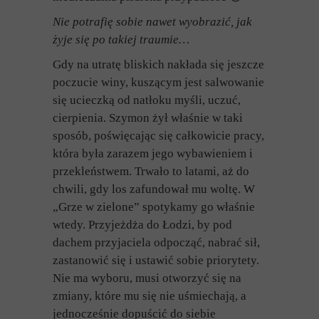
Nie potrafię sobie nawet wyobrazić, jak
żyje się po takiej traumie…
Gdy na utratę bliskich nakłada się jeszcze
poczucie winy, kuszącym jest salwowanie
się ucieczką od natłoku myśli, uczuć,
cierpienia. Szymon żył właśnie w taki
sposób, poświęcając się całkowicie pracy,
która była zarazem jego wybawieniem i
przekleństwem. Trwało to latami, aż do
chwili, gdy los zafundował mu woltę. W
„Grze w zielone” spotykamy go właśnie
wtedy. Przyjeżdża do Łodzi, by pod
dachem przyjaciela odpocząć, nabrać sił,
zastanowić się i ustawić sobie priorytety.
Nie ma wyboru, musi otworzyć się na
zmiany, które mu się nie uśmiechają, a
jednocześnie dopuścić do siebie