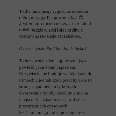
To dla mnie jasny sygnał, że uknułam
dobrą intrygę. Tak powinno być
😊
Jestem ogromnie ciekawa, czy takich
ędzie więcej i niecierpliwie
opinii b
czekam na recenzje czytelników.
O czym będzie Pani kolejna książka?
To bez dwóch zdań najpoważniejsza
powieść, jaką dotąd napisałam.
Oczywiście nie brakuje w niej okazji do
uśmiechu, jednak szala przechyla się na
stronę zagadnień, przy których
dworowanie byłoby absolutnie nie na
miejscu. Książka toczy się w dwóch
przestrzeniach czasowych.
Sześcioletniego Lolka poznajemy w