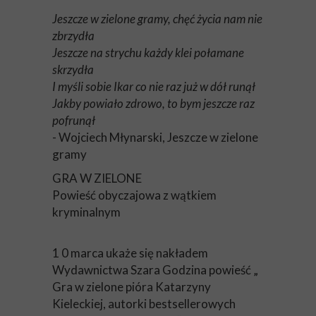
Jeszcze w zielone gramy, chęć życia nam nie
zbrzydła
Jeszcze na strychu każdy klei połamane
skrzydła
I myśli sobie Ikar co nie raz już w dół runął
Jakby powiało zdrowo, to bym jeszcze raz
pofrunął
- Wojciech Młynarski, Jeszcze w zielone
gramy
GRA W ZIELONE
Powieść obyczajowa z wątkiem
kryminalnym
1 0 marca ukaże się nakładem
Wydawnictwa Szara Godzina powieść „
Gra w zielone pióra Katarzyny
Kieleckiej, autorki bestsellerowych