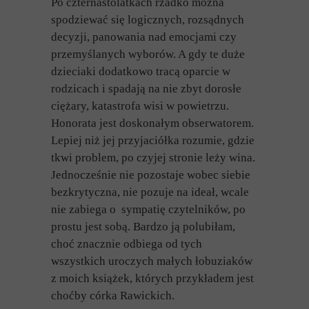
Po czternastolatkach rzadko można
spodziewać się logicznych, rozsądnych
decyzji, panowania nad emocjami czy
przemyślanych wyborów. A gdy te duże
dzieciaki dodatkowo tracą oparcie w
rodzicach i spadają na nie zbyt dorosłe
ciężary, katastrofa wisi w powietrzu.
Honorata jest doskonałym obserwatorem.
Lepiej niż jej przyjaciółka rozumie, gdzie
tkwi problem, po czyjej stronie leży wina.
Jednocześnie nie pozostaje wobec siebie
bezkrytyczna, nie pozuje na ideał, wcale
nie zabiega o sympatię czytelników, po
prostu jest sobą. Bardzo ją polubiłam,
choć znacznie odbiega od tych
wszystkich uroczych małych łobuziaków
z moich książek, których przykładem jest
choćby córka Rawickich.