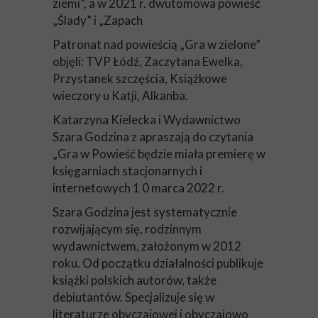
ziemi”, a w 2021 r. dwutomowa powieść
„Ślady” i „Zapach
Patronat nad powieścią „Gra w zielone”
objęli: TVP Łódź, Zaczytana Ewelka,
Przystanek szczęścia, Książkowe
wieczory u Katji, Alkanba.
Katarzyna Kielecka i Wydawnictwo
Szara Godzina z apraszają do czytania
„Gra w Powieść będzie miała premierę w
księgarniach stacjonarnych i
internetowych 1 0 marca 2022 r.
Szara Godzina jest systematycznie
rozwijającym się, rodzinnym
wydawnictwem, założonym w 2012
roku. Od początku działalności publikuje
książki polskich autorów, także
debiutantów. Specjalizuje się w
literaturze obyczajowej i obyczajowo