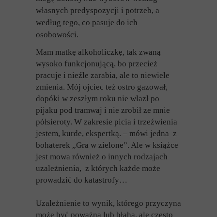
własnych predyspozycji i potrzeb, a
według tego, co pasuje do ich
osobowości.
Mam matkę alkoholiczkę, tak zwaną
wysoko funkcjonującą, bo przecież
pracuje i nieźle zarabia, ale to niewiele
zmienia. Mój ojciec też ostro gazował,
dopóki w zeszłym roku nie wlazł po
pijaku pod tramwaj i nie zrobił ze mnie
półsieroty. W zakresie picia i trzeźwienia
jestem, kurde, ekspertką. – mówi jedna z
bohaterek „Gra w zielone”. Ale w książce
jest mowa również o innych rodzajach
uzależnienia, z których każde może
prowadzić do katastrofy…
Uzależnienie to wynik, którego przyczyna
może być poważna lub błaha, ale często