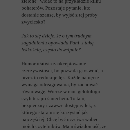
zielone” widać to na przykładzie kilku
bohaterów. Pozostaje pytanie, kto
dostanie szansę, by wyjść z tej próby
zwycięsko?
Jak to się dzieje, że o tym trudnym
zagadnieniu opowiada Pani z taką
lekkością, często dowcipnie?
Humor ułatwia zaakceptowanie
rzeczywistości, bo pozwala ją oswoić, a
przez to redukuje lęk. Każde napięcie
wymaga odreagowania, by zachować
równowagę. Wierzę w moc gelotologii
czyli terapii śmiechem. To tani,
bezpieczny i zawsze dostępny lek, z
którego staram się korzystać jak
najczęściej. Chcę być uczciwa wobec
moich czytelników. Mam świadomość, że