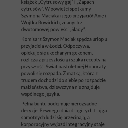
książek „Cytrusowy gaj” i „Zapach
cytrusów”. W powieści spotkamy
Szymona Maciaka i jego przyjaciół Anię i
Wojtka Rowickich, znanych z
dwutomowej powieści „Ślady”.
Komisarz Szymon Maciak spędza urlop u
przyjaciela w Łodzi. Odpoczywa,
opiekuje się ukochanym gekonem,
rozlicza z przeszłością i szuka recepty na
przyszłość. Świat nastoletniej Honoraty
powoli się rozpada. Z matką, która z
trudem dochodzi do siebie po rozpadzie
małżeństwa, dziewczyna nie znajduje
wspólnego języka.
Pełna buntu podejmuje nierozsądne
decyzje. Pewnego dnia drogi tych trojga
samotnych ludzi się przecinają, a
korporacyjny wyjazd integracyjny staje