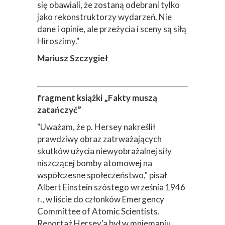
się obawiali, że zostaną odebrani tylko
jako rekonstruktorzy wydarzeń. Nie
dane i opinie, ale przeżycia i sceny są siłą
Hiroszimy."
Mariusz Szczygieł
fragment książki „Fakty muszą
zatańczyć”
"Uważam, że p. Hersey nakreślił
prawdziwy obraz zatrważających
skutków użycia niewyobrażalnej siły
niszczącej bomby atomowej na
współczesne społeczeństwo," pisał
Albert Einstein szóstego września 1946
r., w liście do członków Emergency
Committee of Atomic Scientists.
Reportaż Hersey'a był w mniemaniu