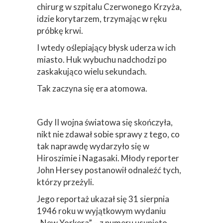
chirurg w szpitalu Czerwonego Krzyża,
idzie korytarzem, trzymając w ręku
próbkę krwi.
I wtedy oślepiający błysk uderza w ich
miasto. Huk wybuchu nadchodzi po
zaskakująco wielu sekundach.
Tak zaczyna się era atomowa.
Gdy II wojna światowa się skończyła,
nikt nie zdawał sobie sprawy z tego, co
tak naprawdę wydarzyło się w
Hiroszimie i Nagasaki. Młody reporter
John Hersey postanowił odnaleźć tych,
którzy przeżyli.
Jego reportaż ukazał się 31 sierpnia
1946 roku w wyjątkowym wydaniu
„New Yorkera” – z numeru usunięto