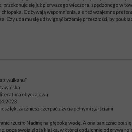
we, przekonuje się już pierwszego wieczora, spędzonego w tow
hłopaka. Odżywają wspomnienia, ale też wzajemne pretensje i
sa. Czy uda mu się udźwignąć brzemię przeszłości, by poukła
a z wulkanu”
Stawińska
 literatura obyczajowa
.04.2023
esz lęk, zaczniesz czerpać z życia pełnymi garściami
anie rzuciło Nadinę na głęboką wodę. A ona panicznie boi się
e, poza swoją złotą klatką, w której codziennie odgrywa rolę