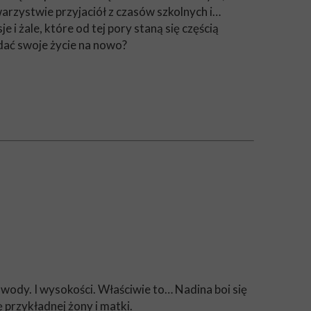
arzystwie przyjaciół z czasów szkolnych i…
 żale, które od tej pory staną się częścią
dać swoje życie na nowo?
 wody. I wysokości. Właściwie to… Nadina boi się
 przykładnej żony i matki.