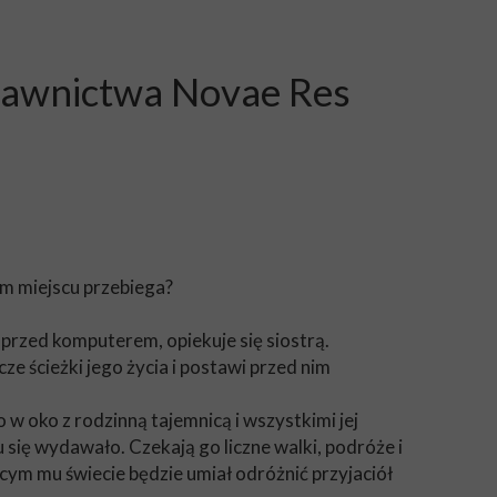
ydawnictwa Novae Res
ym miejscu przebiega?
 przed komputerem, opiekuje się siostrą.
e ścieżki jego życia i postawi przed nim
 w oko z rodzinną tajemnicą i wszystkimi jej
 się wydawało. Czekają go liczne walki, podróże i
cym mu świecie będzie umiał odróżnić przyjaciół