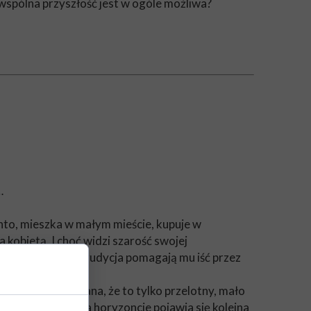
 wspólna przyszłość jest w ogóle możliwa?
…
ento, mieszka w małym mieście, kupuje w
 kobietą. I choć widzi szarość swojej
a, wytrwałość i erudycja pomagają mu iść przez
 Ona jest przekonana, że to tylko przelotny, mało
ochuje. A kiedy na horyzoncie pojawia się kolejna