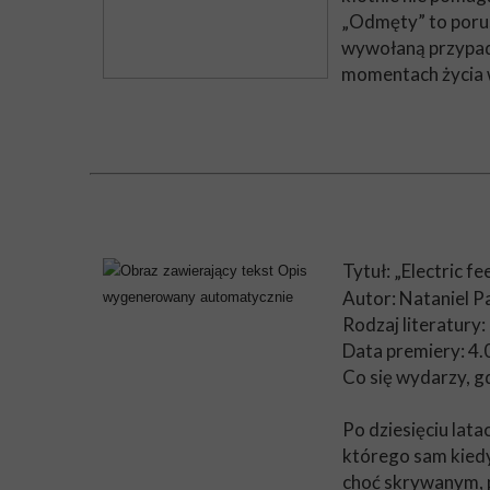
„Odmęty” to porus
wywołaną przypadk
momentach życia w
Tytuł: „Electric fe
Autor: Nataniel P
Rodzaj literatury:
Data premiery: 4
Co się wydarzy, g
Po dziesięciu lata
którego sam kiedy
choć skrywanym, p