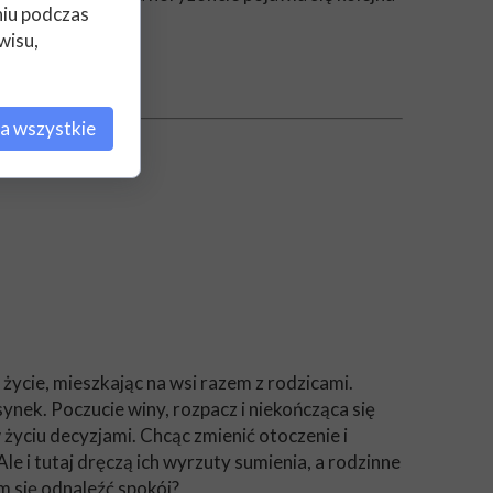
niu podczas
wisu,
a wszystkie
ycie, mieszkając na wsi razem z rodzicami.
nek. Poczucie winy, rozpacz i niekończąca się
 życiu decyzjami. Chcąc zmienić otoczenie i
e i tutaj dręczą ich wyrzuty sumienia, a rodzinne
m się odnaleźć spokój?