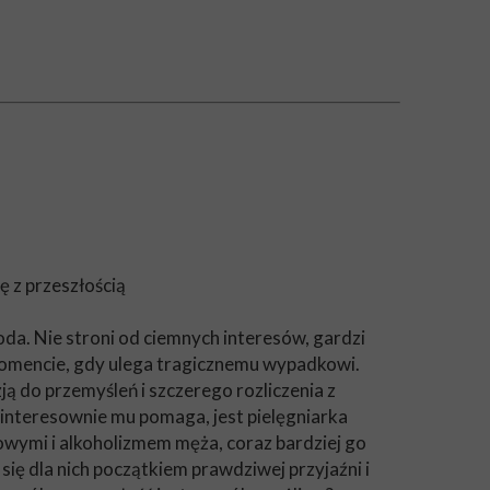
ę z przeszłością
oda. Nie stroni od ciemnych interesów, gardzi
w momencie, gdy ulega tragicznemu wypadkowi.
ją do przemyśleń i szczerego rozliczenia z
interesownie mu pomaga, jest pielęgniarka
owymi i alkoholizmem męża, coraz bardziej go
e się dla nich początkiem prawdziwej przyjaźni i