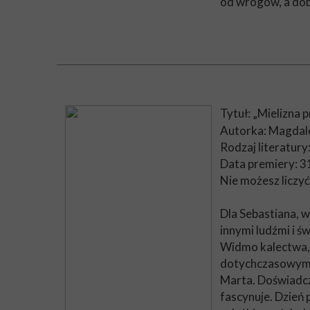
od wrogów, a dob
Tytuł: „Mielizna p
Autorka: Magdal
Rodzaj literatury:
Data premiery: 3
Nie możesz liczyć 
Dla Sebastiana, w
innymi ludźmi i ś
Widmo kalectwa, s
dotychczasowym ż
Marta. Doświadcz
fascynuje. Dzień p