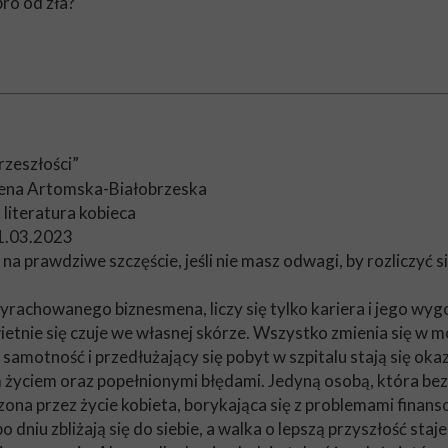
ro od zła?
rzeszłości”
ena Artomska-Białobrzeska
 literatura kobieca
1.03.2023
na prawdziwe szczęście, jeśli nie masz odwagi, by rozliczyć si
yrachowanego biznesmena, liczy się tylko kariera i jego wyg
wietnie się czuje we własnej skórze. Wszystko zmienia się 
amotność i przedłużający się pobyt w szpitalu stają się okaz
yciem oraz popełnionymi błędami. Jedyną osobą, która bez
ona przez życie kobieta, borykająca się z problemami finans
o dniu zbliżają się do siebie, a walka o lepszą przyszłość staj