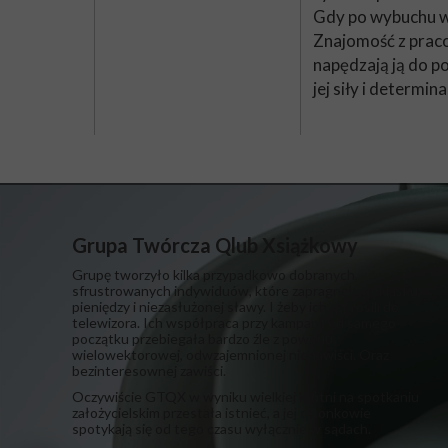
Gdy po wybuchu wu
Znajomość z pracow
napędzają ją do p
jej siły i determi
Grupa Twórcza Qlub Xsiążkowy
Grupę tworzyło kilka przypadkowo dobranych,
sfrustrowanych indywiduów, które zapragnęły poklasku,
pieniędzy i niezasłużonej sławy. I żeby ich zaprosili do
telewizora. Ich współpraca przy kampanii od samego
początku przebiegała bardzo źle z powodu
wielowektorowej, odwzajemnionej nienawiści. Oraz
bezinteresownej zawiści.
​Oczywiście GTQX w wyniku wielkiej kłótni na spotkaniu
założycielskim przestała istnieć, a jej członkowie
spotykają się od tego czasu wyłącznie w sądach.