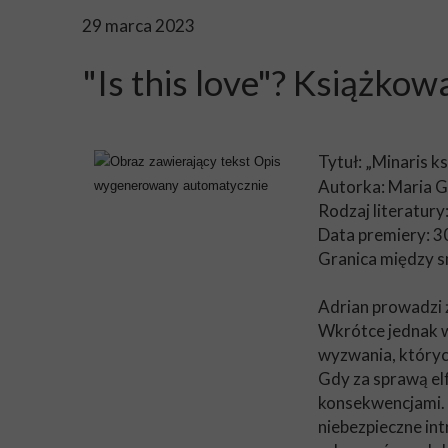
29 marca 2023
"Is this love"? Książk
Tytuł: „Minaris k
Autorka: Maria G
Rodzaj literatury
Data premiery: 3
Granica między sn
Adrian prowadzi ż
Wkrótce jednak ws
wyzwania, któryc
Gdy za sprawą elf
konsekwencjami. W
niebezpieczne int