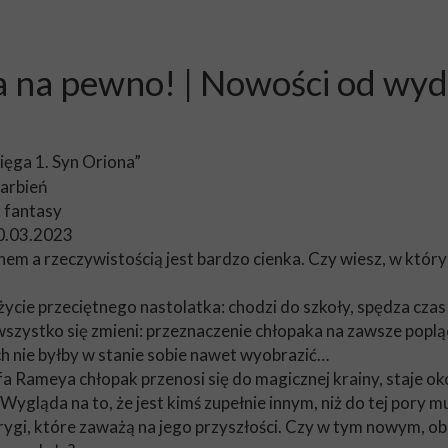
owa na pewno! | Nowości od w
sięga 1. Syn Oriona”
arbień
: fantasy
0.03.2023
em a rzeczywistością jest bardzo cienka. Czy wiesz, w któr
ycie przeciętnego nastolatka: chodzi do szkoły, spędza czas
zystko się zmieni: przeznaczenie chłopaka na zawsze poplącz
h nie byłby w stanie sobie nawet wyobrazić…
a Rameya chłopak przenosi się do magicznej krainy, staje oko
ygląda na to, że jest kimś zupełnie innym, niż do tej pory mu
rygi, które zaważą na jego przyszłości. Czy w tym nowym, ob