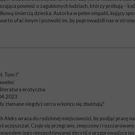
zająca powieść o zagubionych ludziach, którzy próbują – każ
ową śmiercią dziecka. Autorka w pełen empatii, kojący spo
arto ufać innym i pozwolić im, by poprowadzili nas w stronę 
el. Tom I”
awelec
 literatura erotyczna
.04.2023
dy złamane niegdyś serca w końcu się zbuntują?
ch Aleks wraca do rodzinnej miejscowości, by podjąć pracę na
ś uczęszczał. Czuje się przegrany, zmęczony i rozczarowan
owodem jego niespodziewanej decyzji o przeprowadzce jest