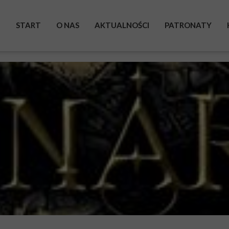
START
O NAS
AKTUALNOŚCI
PATRONATY
BOHATEROWIE
WYSTAWA
ZRZUTKA
POMAGAM