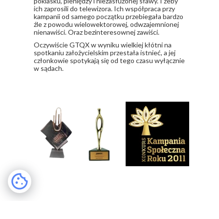
Grupa Twórcza Qlub Xsiążkowy
Grupę tworzyło kilka przypadkowo dobranych,
sfrustrowanych indywiduów, które zapragnęły
poklasku, pieniędzy i niezasłużonej sławy. I żeby
ich zaprosili do telewizora. Ich współpraca przy
kampanii od samego początku przebiegała bardzo
źle z powodu wielowektorowej, odwzajemnionej
nienawiści. Oraz bezinteresownej zawiści.
​Oczywiście GTQX w wyniku wielkiej kłótni na
spotkaniu założycielskim przestała istnieć, a jej
członkowie spotykają się od tego czasu wyłącznie
w sądach.
Nagrody i wyróżnienia