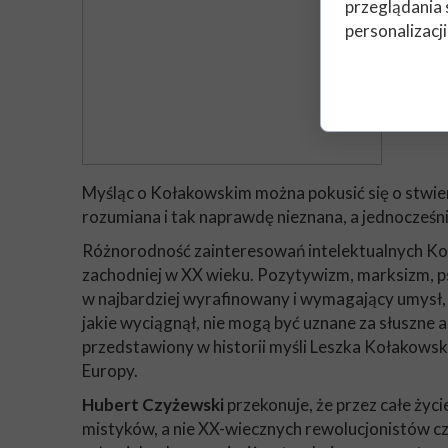
przeglądania 
personalizacji
Myśląc o Kołakowskim można pokusić się o stwierd
rozumiana i tak naprawdę nieznana, a jednocześni
Różnorodność zainteresowań intelektualnych Kołak
zachodniej w XX wieku. Pozytywizm, marksizm, p
w najbardziej wyrafinowany i wymagający umysł, z
jakie wyciągnął, nie mogą być uznane za słuszne 
przedstawiony w historii myśli Leszka Kołakowski
Europy.
Hubert Czyżewski
przekonuje, że przez całe życi
mistyków, a nie XX-wiecznych rewolucjonistów c