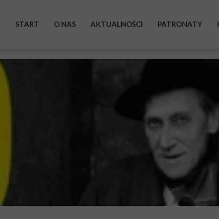
START
O NAS
AKTUALNOŚCI
PATRONATY
BOHATEROWIE
WYSTAWA
ZRZUTKA
POMAGAM