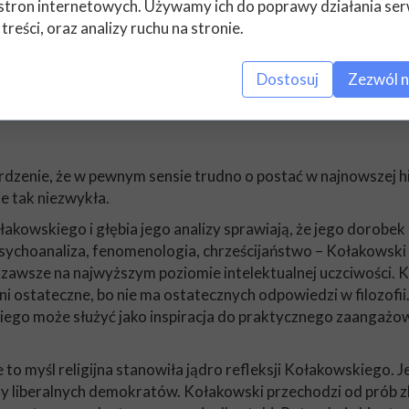
stron internetowych. Używamy ich do poprawy działania ser
 treści, oraz analizy ruchu na stronie.
Dostosuj
Zezwól n
zenie, że w pewnym sensie trudno o postać w najnowszej hist
e tak niezwykła.
owskiego i głębia jego analizy sprawiają, że jego dorobek t
sychoanaliza, fenomenologia, chrześcijaństwo – Kołakowski 
awsze na najwyższym poziomie intelektualnej uczciwości. Kole
ani ostateczne, bo nie ma ostatecznych odpowiedzi w filozof
ego może służyć jako inspiracja do praktycznego zaangażowan
e to myśl religijna stanowiła jądro refleksji Kołakowskiego.
zy liberalnych demokratów. Kołakowski przechodzi od prób