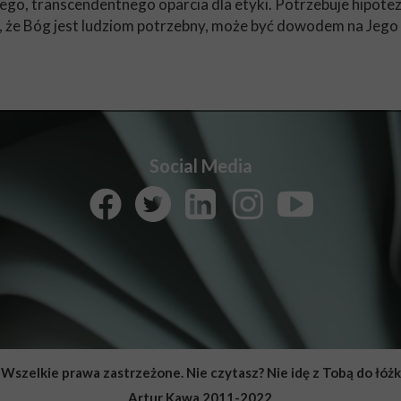
ego, transcendentnego oparcia dla etyki. Potrzebuje hipotez
, że Bóg jest ludziom potrzebny, może być dowodem na Jego i
Social Media
Wszelkie prawa zastrzeżone. Nie czytasz? Nie idę z Tobą do łóżk
Artur Kawa 2011-2022