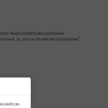
 Autor śledzi intelektualną wędrówkę
larował, że „stoi po stronie chrześcijaństwa”.
niu podczas