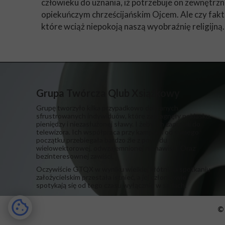
człowieku do uznania, iż potrzebuje on zewnętrzn
opiekuńczym chrześcijańskim Ojcem. Ale czy fakt
które wciąż niepokoją naszą wyobraźnię religijną.
Grupa Twórcza Qlub Xsiążkowy
Grupę tworzyło kilka przypadkowo dobranych,
sfrustrowanych indywiduów, które zapragnęły poklasku,
pieniędzy i niezasłużonej sławy. I żeby ich zaprosili do
telewizora. Ich współpraca przy kampanii od samego
początku przebiegała bardzo źle z powodu
wielowektorowej, odwzajemnionej nienawiści. Oraz
bezinteresownej zawiści.
​Oczywiście GTQX w wyniku wielkiej kłótni na spotkaniu
założycielskim przestała istnieć, a jej członkowie
spotykają się od tego czasu wyłącznie w sądach.
© 