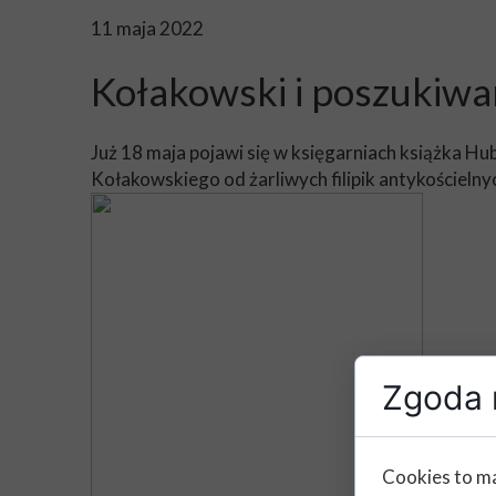
11 maja 2022
Kołakowski i poszukiwa
Już 18 maja pojawi się w księgarniach książka 
Kołakowskiego od żarliwych filipik antykościelnyc
Zgoda n
Cookies to ma