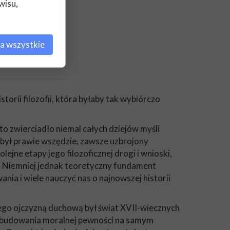
wisu,
a wszystkie
orii filozofii, która byłaby tak wybiórczo
o zwierciadło niemal całych dziejów myśli
był prawie wszędzie, zawsze uzbrojony
jne etapy jego filozoficznej drogi i wnioski,
ii. Niemniej jednak teoretyczny fundament
ia i wiele nauczyć nas o najnowszej historii
 Jego ojczyzną duchową był świat XVII-wiecznych
 zbudowania moralnej pewności na samym