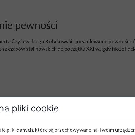
nie pewności
Huberta Czyżewskiego
Kołakowski i poszukiwanie pewności
.
h z czasów stalinowskich do początku XXI w., gdy filozof dek
a pliki cookie
łe pliki danych, które są przechowywane na Twoim urządze