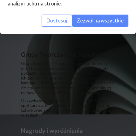
analizy ruchu na stronie.
Dostosuj
Zezwól na wszystkie
Grupa Twórcza Qlub Xsiążkowy
Grupę tworzyło kilka przypadkowo dobranych,
sfrustrowanych indywiduów, które zapragnęły
poklasku, pieniędzy i niezasłużonej sławy. I żeby
ich zaprosili do telewizora. Ich współpraca przy
kampanii od samego początku przebiegała bardzo
źle z powodu wielowektorowej, odwzajemnionej
nienawiści. Oraz bezinteresownej zawiści.
​Oczywiście GTQX w wyniku wielkiej kłótni na
spotkaniu założycielskim przestała istnieć, a jej
członkowie spotykają się od tego czasu wyłącznie
w sądach.
Nagrody i wyróżnienia