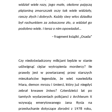
widział wiele razy, jego małe, okolone pajęczą
plątaniną zmarszczek oczy tak wiele widziały,
rzeczy złych i dobrych. Każdy siwy włos dziadka
był rachunkiem za zobaczone zło, a widział go
podobno wiele. I teraz o nim opowiadał…
– fragment książki „Osada”
Czy niedoświadczony milicjant będzie w stanie
udźwignąć ciężar wytropienia mordercy? Ile
prawdy jest w powtarzanej przez starszych
mieszkańców legendzie, że wieś nawiedziła
Mara, demon mrozu i śmierci, który już niegdyś
zebrał krwawe żniwo? Czterdzieści lat po
tamtych wydarzeniach policjanci z Archiwum X
wzywają emerytowanego Jana Rysia na
przesłuchanie dotyczące zbrodni z 1978 roku,