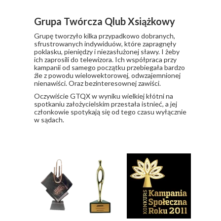
Grupa Twórcza Qlub Xsiążkowy
Grupę tworzyło kilka przypadkowo dobranych,
sfrustrowanych indywiduów, które zapragnęły
poklasku, pieniędzy i niezasłużonej sławy. I żeby
ich zaprosili do telewizora. Ich współpraca przy
kampanii od samego początku przebiegała bardzo
źle z powodu wielowektorowej, odwzajemnionej
nienawiści. Oraz bezinteresownej zawiści.
​Oczywiście GTQX w wyniku wielkiej kłótni na
spotkaniu założycielskim przestała istnieć, a jej
członkowie spotykają się od tego czasu wyłącznie
w sądach.
Nagrody i wyróżnienia