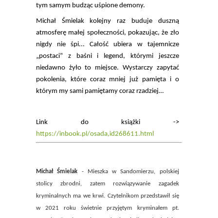
tym samym budząc uśpione demony.
Michał Śmielak kolejny raz buduje duszną
atmosferę małej społeczności, pokazując, że zło
nigdy nie śpi... Całość ubiera w tajemnicze
„postaci” z baśni i legend, którymi jeszcze
niedawno żyło to miejsce. Wystarczy zapytać
pokolenia, które coraz mniej już pamięta i o
którym my sami pamiętamy coraz rzadziej…
Link do książki ->
https://inbook.pl/osada,id268611.html
Michał Śmielak
- Mieszka w Sandomierzu, polskiej
stolicy zbrodni, zatem rozwiązywanie zagadek
kryminalnych ma we krwi. Czytelnikom przedstawił się
w 2021 roku świetnie przyjętym kryminałem pt.