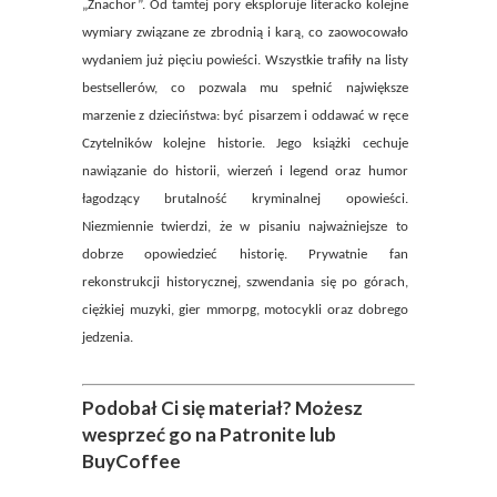
„Znachor”. Od tamtej pory eksploruje literacko kolejne
wymiary związane ze zbrodnią i karą, co zaowocowało
wydaniem już pięciu powieści. Wszystkie trafiły na listy
bestsellerów, co pozwala mu spełnić największe
marzenie z dzieciństwa: być pisarzem i oddawać w ręce
Czytelników kolejne historie. Jego książki cechuje
nawiązanie do historii, wierzeń i legend oraz humor
łagodzący brutalność kryminalnej opowieści.
Niezmiennie twierdzi, że w pisaniu najważniejsze to
dobrze opowiedzieć historię. Prywatnie fan
rekonstrukcji historycznej, szwendania się po górach,
ciężkiej muzyki, gier mmorpg, motocykli oraz dobrego
jedzenia.
Podobał Ci się materiał? Możesz
wesprzeć go na Patronite lub
BuyCoffee