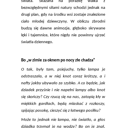
świata. Skazana na porażkę walka z
bezwzględnymi siłami natury schodzi jednak na
drugi plan, gdy na środku wsi zostaje znalezione
ciało młodej dziewczyny. W obliczu zbrodni
budzą się dawne animozje, głęboko skrywane
lęki i tajemnice, które nigdy nie powinny ujrzeć
światła dziennego.
Bo „w zimie za oknem po nocy złe chadza”
O tak, były tam, psiejuchy, tylko lampa je
odstraszała, a w niej knot coraz krótszy, a i
nafty jakby ubywało za szybko. A co będzie, jak
dziadek przyśnie i nie napełni lampy albo knot
się skończy? Czy rzucą się na nas, zatopią kły w
miękkich gardłach, będą mlaskać z rozkoszy,
spijając posokę, cieszyć się z łatwego posiłku?
Może to jednak nie lampa, nie światło, a głos
dziadka trzymał je na wodzy? Bo on je znał,