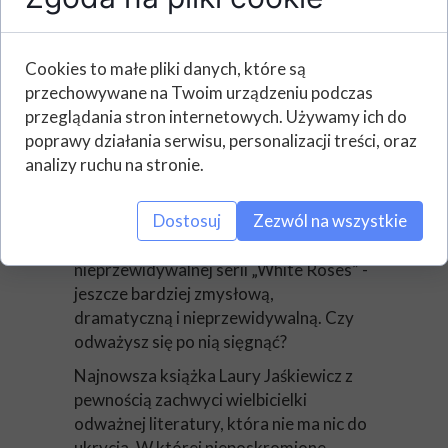
Cookies to małe pliki danych, które są
przechowywane na Twoim urządzeniu podczas
przeglądania stron internetowych. Używamy ich do
poprawy działania serwisu, personalizacji treści, oraz
analizy ruchu na stronie.
Laura Jaśkiewicz wraca w wielkim,
Dostosuj
Zezwól na wszystkie
ognistym stylu i oddaje w ręce
Czytelniczek kontynuację
nieprzewidywalnej serii „White Roses” -
jeszcze bardziej zmysłową,
dramatyczną i nieprzewidywalną. Czy
odważysz się po nią sięgnąć?
Najnowsza książka Laury Jaśkiewicz z
pewnością zachwyci wielbicielki
odważnej literatury, która nie ma nic do
ukrycia. W której nieposkromione