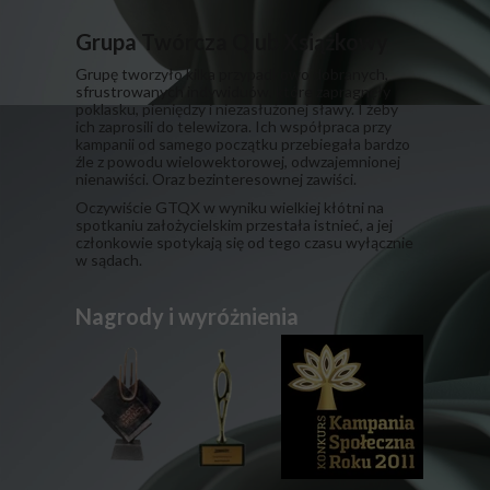
Grupa Twórcza Qlub Xsiążkowy
Grupę tworzyło kilka przypadkowo dobranych,
sfrustrowanych indywiduów, które zapragnęły
poklasku, pieniędzy i niezasłużonej sławy. I żeby
ich zaprosili do telewizora. Ich współpraca przy
kampanii od samego początku przebiegała bardzo
źle z powodu wielowektorowej, odwzajemnionej
nienawiści. Oraz bezinteresownej zawiści.
​Oczywiście GTQX w wyniku wielkiej kłótni na
spotkaniu założycielskim przestała istnieć, a jej
członkowie spotykają się od tego czasu wyłącznie
w sądach.
Nagrody i wyróżnienia