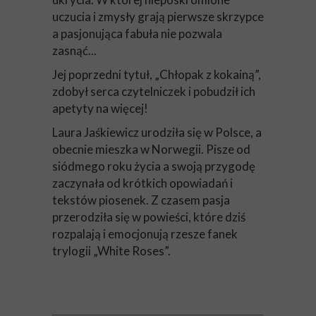
uczucia i zmysły grają pierwsze skrzypce
a pasjonująca fabuła nie pozwala
zasnąć...
Jej poprzedni tytuł, „Chłopak z kokainą”,
zdobył serca czytelniczek i pobudził ich
apetyty na więcej!
Laura Jaśkiewicz urodziła się w Polsce, a
obecnie mieszka w Norwegii. Pisze od
siódmego roku życia a swoją przygodę
zaczynała od krótkich opowiadań i
tekstów piosenek. Z czasem pasja
przerodziła się w powieści, które dziś
rozpalają i emocjonują rzesze fanek
trylogii „White Roses”.