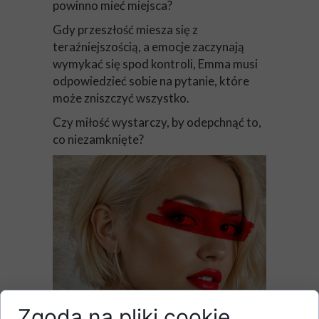
powinno mieć miejsca?
Gdy przeszłość miesza się z
teraźniejszością, a emocje zaczynają
wymykać się spod kontroli, Emma musi
odpowiedzieć sobie na pytanie, które
może zniszczyć wszystko.
Czy miłość wystarczy, by odepchnąć to,
co niezamknięte?
Zgoda na pliki cookie