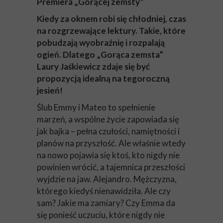
Premiera „Gorącej zemsty”
Kiedy za oknem robi się chłodniej, czas
na rozgrzewające lektury. Takie, które
pobudzają wyobraźnię i rozpalają
ogień. Dlatego „Gorąca zemsta”
Laury Jaśkiewicz zdaje się być
propozycją idealną na tegoroczną
jesień!
Ślub Emmy i Mateo to spełnienie
marzeń, a wspólne życie zapowiada się
jak bajka – pełna czułości, namiętności i
planów na przyszłość. Ale właśnie wtedy
na nowo pojawia się ktoś, kto nigdy nie
powinien wrócić, a tajemnica przeszłości
wyjdzie na jaw. Alejandro. Mężczyzna,
którego kiedyś nienawidziła. Ale czy
sam? Jakie ma zamiary? Czy Emma da
się ponieść uczuciu, które nigdy nie