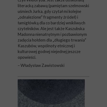
literacką zabawą (pamiętam szelmowski
uśmiech Jurka, gdy czytał mi kolejne
„odnalezione” fragmenty źródeł) i
łamigłówką dla co bardziej wnikliwych
czytelników. Ale jest także Kaszubska
Madonna nienatrętnym i pozbawionym
zadęcia hołdem dla „długiego trwania”
Kaszubów, wspólnoty etnicznej i
kulturowej godnej niejednej jeszcze
opowieści.
– Władysław Zawistowski