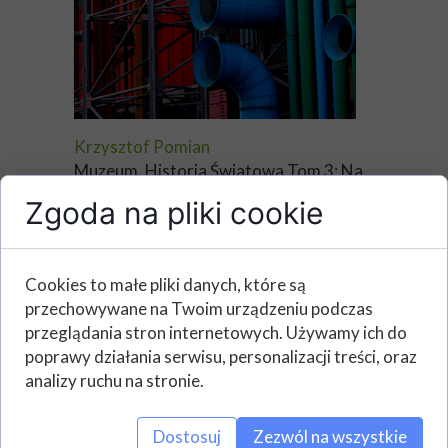
Krzysztof Pomian
Muzeum. Historia Światowa Tom 3: Na
podbój świata, 1850–2020
Zgoda na pliki cookie
Historia muzeów staje się prawdziwie
światowa w drugiej połowie XIX wieku.
Cookies to małe pliki danych, które są
Ten okres zaczyna się umownie w 1851
przechowywane na Twoim urządzeniu podczas
roku, kiedy w londyńskim Pałacu
przeglądania stron internetowych. Używamy ich do
Kryształowym zorganizowano
poprawy działania serwisu, personalizacji treści, oraz
Wystawę Światową. Od tej pory
analizy ruchu na stronie.
muzeum jest emblematyczną instytucją
nowoczesnej cywilizacji. Z wszystkimi
tego konsekwencjami. Kolonizuje
Dostosuj
Zezwól na wszystkie