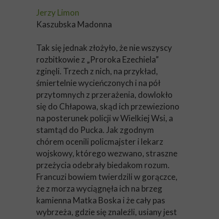
Jerzy Limon
Kaszubska Madonna
Tak się jednak złożyło, że nie wszyscy
rozbitkowie z „Proroka Ezechiela”
zginęli. Trzech z nich, na przykład,
śmiertelnie wycieńczonych i na pół
przytomnych z przerażenia, dowlokło
się do Chłapowa, skąd ich przewieziono
na posterunek policji w Wielkiej Wsi, a
stamtąd do Pucka. Jak zgodnym
chórem ocenili policmajster i lekarz
wojskowy, którego wezwano, straszne
przeżycia odebrały biedakom rozum.
Francuzi bowiem twierdzili w gorączce,
że z morza wyciągnęła ich na brzeg
kamienna Matka Boska i że cały pas
wybrzeża, gdzie się znaleźli, usiany jest