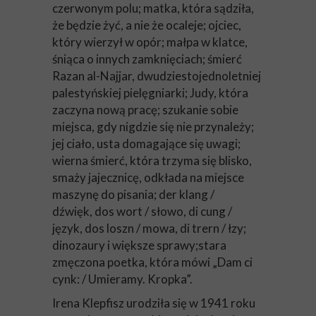
czerwonym polu; matka, która sądziła,
że będzie żyć, a nie że ocaleje; ojciec,
który wierzył w opór; małpa w klatce,
śniąca o innych zamknięciach; śmierć
Razan al-Najjar, dwudziestojednoletniej
palestyńskiej pielęgniarki; Judy, która
zaczyna nową pracę; szukanie sobie
miejsca, gdy nigdzie się nie przynależy;
jej ciało, usta domagające się uwagi;
wierna śmierć, która trzyma się blisko,
smaży jajecznicę, odkłada na miejsce
maszynę do pisania; der klang /
dźwięk, dos wort / słowo, di cung /
język, dos loszn / mowa, di trern / łzy;
dinozaury i większe sprawy;stara
zmęczona poetka, która mówi „Dam ci
cynk: / Umieramy. Kropka”.
Irena Klepfisz urodziła się w 1941 roku