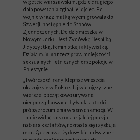
w getcie warszawskim, gdzie drugiego
dnia powstania zginął jej ojciec. Po
wojnie wraz z matką wyemigrowała do
Szwecji, następnie do Stanów
Zjednoczonych. Do dziś mieszka w
Nowym Jorku. Jest Żydówką i lesbijką.
Jidyszystką, feministką i aktywistką.
Działa m.in. na rzecz praw mniejszości
seksualnych i etnicznych oraz pokoju w
Palestynie.
„Twórczość Ireny Klepfisz wreszcie
ukazuje się w Polsce. Jej wielojęzyczne
wiersze, początkowo urywane,
nieuporządkowane, były dla autorki
próbą zrozumienia własnych emocji. W
tomie widać doskonale, jak jej poezja
nabiera kształtów, rozrasta się i zyskuje
moc. Queerowe, żydowskie, odważne –
mimo że część prezentowanych