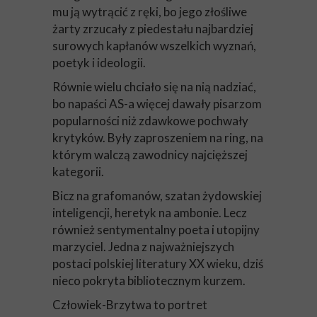
mu ją wytrącić z ręki, bo jego złośliwe
żarty zrzucały z piedestału najbardziej
surowych kapłanów wszelkich wyznań,
poetyk i ideologii.
Równie wielu chciało się na nią nadziać,
bo napaści AS-a więcej dawały pisarzom
popularności niż zdawkowe pochwały
krytyków. Były zaproszeniem na ring, na
którym walczą zawodnicy najcięższej
kategorii.
Bicz na grafomanów, szatan żydowskiej
inteligencji, heretyk na ambonie. Lecz
również sentymentalny poeta i utopijny
marzyciel. Jedna z najważniejszych
postaci polskiej literatury XX wieku, dziś
nieco pokryta bibliotecznym kurzem.
Człowiek-Brzytwa to portret