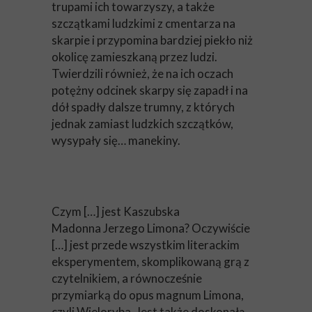
trupami ich towarzyszy, a także
szczątkami ludzkimi z cmentarza na
skarpie i przypomina bardziej piekło niż
okolicę zamieszkaną przez ludzi.
Twierdzili również, że na ich oczach
potężny odcinek skarpy się zapadł i na
dół spadły dalsze trumny, z których
jednak zamiast ludzkich szczątków,
wysypały się… manekiny.
Czym […] jest Kaszubska
Madonna Jerzego Limona? Oczywiście
[…] jest przede wszystkim literackim
eksperymentem, skomplikowaną grą z
czytelnikiem, a równocześnie
przymiarką do opus magnum Limona,
czyli Wieloryba. Jest także doskonałą