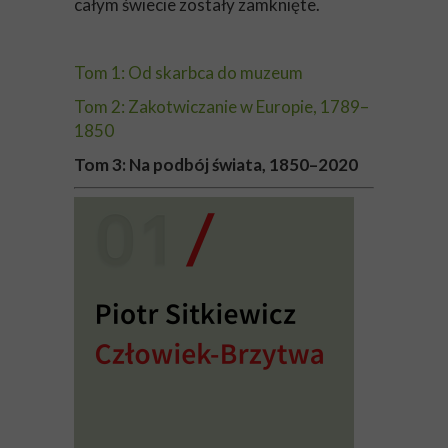
całym świecie zostały zamknięte.
Tom 1: Od skarbca do muzeum
Tom 2: Zakotwiczanie w Europie, 1789–
1850
Tom 3: Na podbój świata, 1850–2020