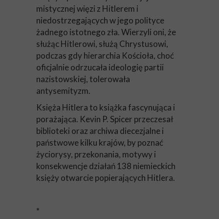
mistycznej więzi z Hitlerem i
niedostrzegających w jego polityce
żadnego istotnego zła. Wierzyli oni, że
służąc Hitlerowi, służą Chrystusowi,
podczas gdy hierarchia Kościoła, choć
oficjalnie odrzucała ideologię partii
nazistowskiej, tolerowała
antysemityzm.
Księża Hitlera to książka fascynująca i
porażająca. Kevin P. Spicer przeczesał
biblioteki oraz archiwa diecezjalne i
państwowe kilku krajów, by poznać
życiorysy, przekonania, motywy i
konsekwencje działań 138 niemieckich
księży otwarcie popierających Hitlera.
*