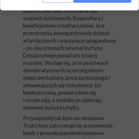
podbijane kraje i gromadzi ich
dziedzictwo. Bierze udział w obu
wojnach światowych. Bywa ofiarą i
beneficjentem totalitaryzmów. Jest
przestrzenią awangardowych działań
artystycznych i maszyną propagandową
– po obu stronach żelaznej kurtyny.
Dzisiaj istnieje ponad sto tysięcy
muzeów. Wydaje się, że w państwach
demokratycznych są szczególnymi
miejscami kultury, życia społecznego i
odnawiających się tożsamości. Ich
kolekcje rosną, powierzchnie się
rozszerzają, a siedziby przybierają
nieznane dotąd kształty.
Przynajmniej tak było do niedawna.
Trzeci tom zatrzymuje się w momencie,
kiedy z powodu pandemii muzea na