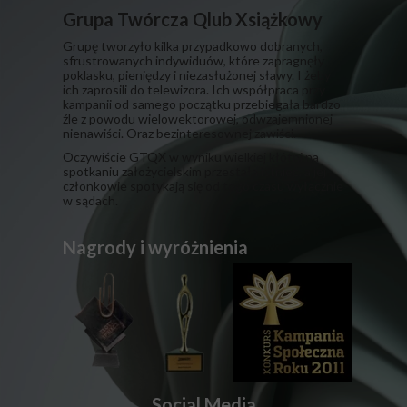
Grupa Twórcza Qlub Xsiążkowy
Grupę tworzyło kilka przypadkowo dobranych,
sfrustrowanych indywiduów, które zapragnęły
poklasku, pieniędzy i niezasłużonej sławy. I żeby
ich zaprosili do telewizora. Ich współpraca przy
kampanii od samego początku przebiegała bardzo
źle z powodu wielowektorowej, odwzajemnionej
nienawiści. Oraz bezinteresownej zawiści.
​Oczywiście GTQX w wyniku wielkiej kłótni na
spotkaniu założycielskim przestała istnieć, a jej
członkowie spotykają się od tego czasu wyłącznie
w sądach.
Nagrody i wyróżnienia
Social Media