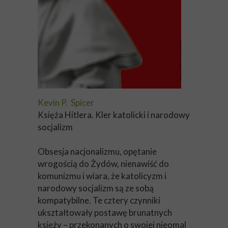
Kevin P. Spicer
Księża Hitlera. Kler katolicki i narodowy
socjalizm
Obsesja nacjonalizmu, opętanie
wrogością do Żydów, nienawiść do
komunizmu i wiara, że katolicyzm i
narodowy socjalizm są ze sobą
kompatybilne. Te cztery czynniki
ukształtowały postawę brunatnych
księży – przekonanych o swojej nieomal