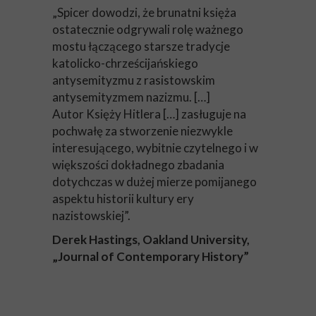
„Spicer dowodzi, że brunatni księża
ostatecznie odgrywali rolę ważnego
mostu łączącego starsze tradycje
katolicko-chrześcijańskiego
antysemityzmu z rasistowskim
antysemityzmem nazizmu. […]
Autor Księży Hitlera […] zasługuje na
pochwałę za stworzenie niezwykle
interesującego, wybitnie czytelnego i w
większości dokładnego zbadania
dotychczas w dużej mierze pomijanego
aspektu historii kultury ery
nazistowskiej”.
Derek Hastings, Oakland University,
„Journal of Contemporary History”