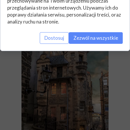
przechowywane na Twoim urządzeniu podczas
Primrose V, hrabia Rosebery.
przeglądania stron internetowych. Używamy ich do
Przebudowa z 1892 roku nie obejmuje
poprawy działania serwisu, personalizacji treści, oraz
nic z oryginalnego budynku poza
analizy ruchu na stronie.
niewidocznymi obszarami piwnic.
Dostosuj
Zezwól na wszystkie