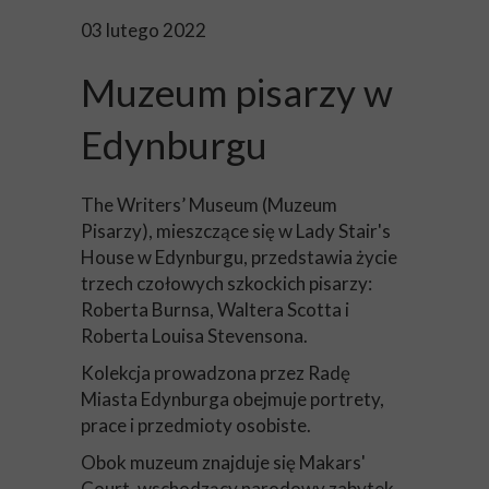
03 lutego 2022
Muzeum pisarzy w
Edynburgu
The Writers’ Museum (Muzeum
Pisarzy), mieszczące się w Lady Stair's
House w Edynburgu, przedstawia życie
trzech czołowych szkockich pisarzy:
Roberta Burnsa, Waltera Scotta i
Roberta Louisa Stevensona.
Kolekcja prowadzona przez Radę
Miasta Edynburga obejmuje portrety,
prace i przedmioty osobiste.
Obok muzeum znajduje się Makars'
Court, wschodzący narodowy zabytek