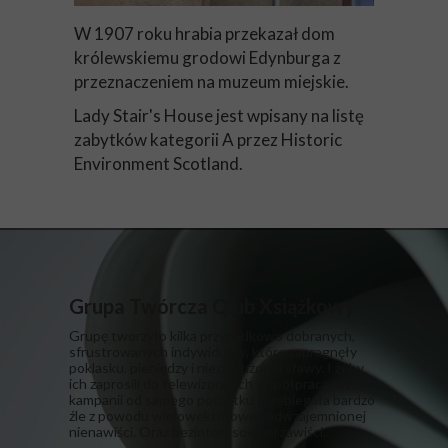
W 1907 roku hrabia przekazał dom
królewskiemu grodowi Edynburga z
przeznaczeniem na muzeum miejskie.
Lady Stair's House jest wpisany na listę
zabytków kategorii A przez Historic
Environment Scotland.
Grupa Twórcza Qlub Xsiążkowy
Grupę tworzyło kilka przypadkowo dobranych,
sfrustrowanych indywiduów, które zapragnęły
poklasku, pieniędzy i niezasłużonej sławy. I żeby
ich zaprosili do telewizora. Ich współpraca przy
kampanii od samego początku przebiegała bardzo
źle z powodu wielowektorowej, odwzajemnionej
nienawiści. Oraz bezinteresownej zawiści.