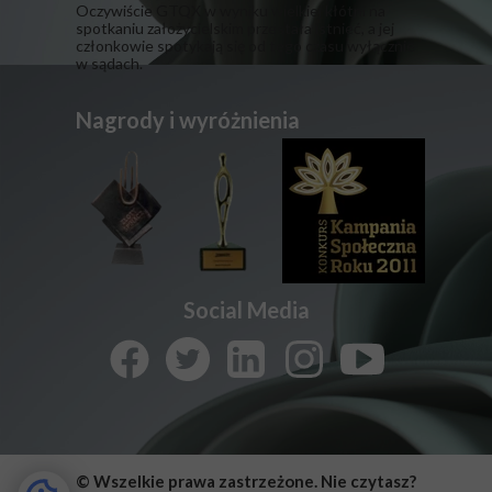
​Oczywiście GTQX w wyniku wielkiej kłótni na
spotkaniu założycielskim przestała istnieć, a jej
członkowie spotykają się od tego czasu wyłącznie
w sądach.
Nagrody i wyróżnienia
Social Media
© Wszelkie prawa zastrzeżone. Nie czytasz?