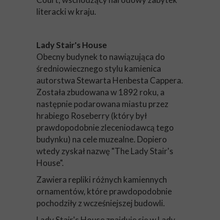
literacki w kraju.
Lady Stair's House
Obecny budynek to nawiązująca do
średniowiecznego stylu kamienica
autorstwa Stewarta Henbesta Cappera.
Została zbudowana w 1892 roku, a
następnie podarowana miastu przez
hrabiego Roseberry (który był
prawdopodobnie zleceniodawcą tego
budynku) na cele muzealne. Dopiero
wtedy zyskał nazwę "The Lady Stair's
House".
Zawiera repliki różnych kamiennych
ornamentów, które prawdopodobnie
pochodziły z wcześniejszej budowli.
Lady Stair's House znajduje się w Lady