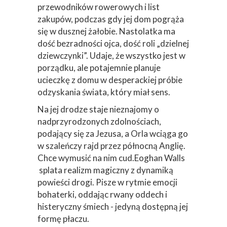
przewodników rowerowych i list
zakupów, podczas gdy jej dom pogrąża
się w dusznej żałobie. Nastolatka ma
dość bezradności ojca, dość roli „dzielnej
dziewczynki”. Udaje, że wszystko jest w
porządku, ale potajemnie planuje
ucieczkę z domu w desperackiej próbie
odzyskania świata, który miał sens.
Na jej drodze staje nieznajomy o
nadprzyrodzonych zdolnościach,
podający się za Jezusa, a Orla wciąga go
w szaleńczy rajd przez północną Anglię.
Chce wymusić na nim cud.Eoghan Walls
splata realizm magiczny z dynamiką
powieści drogi. Pisze w rytmie emocji
bohaterki, oddając rwany oddech i
histeryczny śmiech - jedyną dostępną jej
formę płaczu.