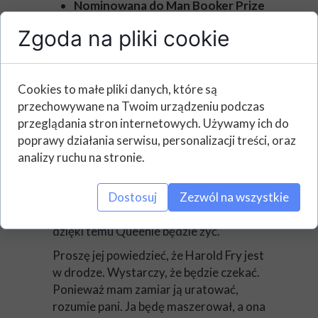
Nominowana do Man Booker Prize
Prawie 4 miliony sprzedanych
Zgoda na pliki cookie
egzemplarzy na całym świecie!
Inspirująca powieść poruszająca
Cookies to małe pliki danych, które są
najczulsze struny
przechowywane na Twoim urządzeniu podczas
przeglądania stron internetowych. Używamy ich do
Nadzieja jest podróżą
poprawy działania serwisu, personalizacji treści, oraz
analizy ruchu na stronie.
List, który zmienił wszystko, przyszedł
we wtorek. Zamiast wysłać krótką
Dostosuj
Zezwól na wszystkie
odpowiedź, Harold Fry postanawia
ruszyć na drugi koniec kraju. Wierzy, że
dzięki temu Queenie będzie żyć.
Proszę jej powiedzieć, że Harold Fry jest
w drodze. Wystarczy, że będzie czekać.
Ponieważ mam zamiar ją uratować,
rozumie pani. Ja będę maszerował, a ona