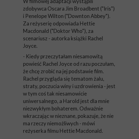
W filmowej adaptacji wystąpili
zdobywca Oscara Jim Broadbent ("Iris")
i Penelope Wilton ("Downton Abbey").
Za reżyserię odpowiada Hettie
Macdonald ("Doktor Who"), za
scenariusz - autorka książki Rachel
Joyce.
- Kiedy przeczytałam niesamowitą
powieść Rachel Joyce od razu poczułam,
że chcę zrobić na jej podstawie film.
Rachel przygląda się tematom żalu,
straty, poczucia winy i uzdrowienia - jest
w tym coś tak niesamowicie
uniwersalnego, a Harold jest dla mnie
niezwykłym bohaterem. Odważnie
wkraczając w nieznane, pokazuje, że nie
ma rzeczy niemożliwych - mówi
reżyserka filmu Hettie Macdonald.