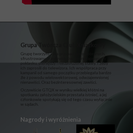
Grupa Twórcza Qlub Xsiążkowy
Grupę tworzyło kilka przypadkowo dobranych,
sfrustrowanych indywiduów, które zapragnęły
poklasku, pieniędzy i niezasłużonej sławy. I żeby
ich zaprosili do telewizora. Ich współpraca przy
kampanii od samego początku przebiegała bardzo
źle z powodu wielowektorowej, odwzajemnionej
nienawiści. Oraz bezinteresownej zawiści.
​Oczywiście GTQX w wyniku wielkiej kłótni na
spotkaniu założycielskim przestała istnieć, a jej
członkowie spotykają się od tego czasu wyłącznie
w sądach.
Nagrody i wyróżnienia