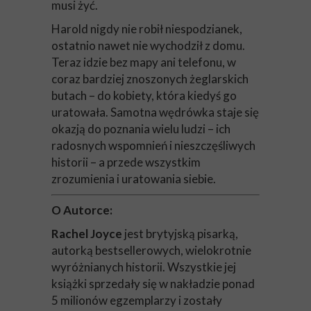
musi żyć.
Harold nigdy nie robił niespodzianek,
ostatnio nawet nie wychodził z domu.
Teraz idzie bez mapy ani telefonu, w
coraz bardziej znoszonych żeglarskich
butach – do kobiety, która kiedyś go
uratowała. Samotna wędrówka staje się
okazją do poznania wielu ludzi – ich
radosnych wspomnień i nieszczęśliwych
historii – a przede wszystkim
zrozumienia i uratowania siebie.
O Autorce:
Rachel Joyce
jest brytyjską pisarką,
autorką bestsellerowych, wielokrotnie
wyróżnianych historii. Wszystkie jej
książki sprzedały się w nakładzie ponad
5 milionów egzemplarzy i zostały