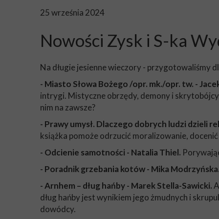
25 września 2024
Nowości Zysk i S-ka W
Na długie jesienne wieczory - przygotowaliśmy dl
- Miasto Słowa Bożego /opr. mk./opr. tw. - Jace
intrygi. Mistyczne obrzędy, demony i skrytobójcy.
nim na zawsze?
- Prawy umysł. Dlaczego dobrych ludzi dzieli rel
książka pomoże odrzucić moralizowanie, docenić c
- Odcienie samotności - Natalia Thiel.
Porywająca
- Poradnik grzebania kotów - Mika Modrzyńska
- Arnhem – dług hańby - Marek Stella-Sawicki.
A
dług hańby jest wynikiem jego żmudnych i skrupu
dowódcy.