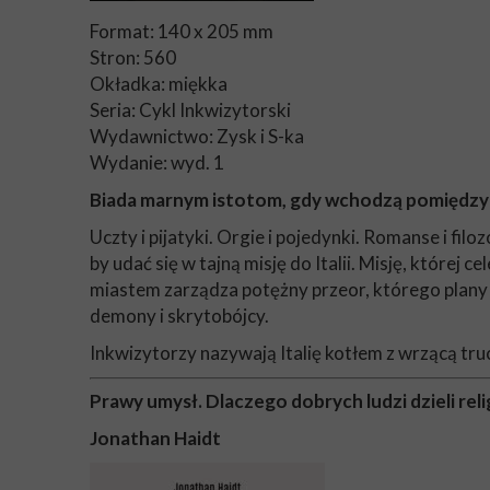
Format: 140 x 205 mm
Stron: 560
Okładka: miękka
Seria: Cykl Inkwizytorski
Wydawnictwo: Zysk i S-ka
Wydanie: wyd. 1
Biada marnym istotom, gdy wchodzą pomiędzy
Uczty i pijatyki. Orgie i pojedynki. Romanse i fi
by udać się w tajną misję do Italii. Misję, które
miastem zarządza potężny przeor, którego plany w
demony i skrytobójcy.
Inkwizytorzy nazywają Italię kotłem z wrzącą truc
Prawy umysł. Dlaczego dobrych ludzi dzieli relig
Jonathan Haidt