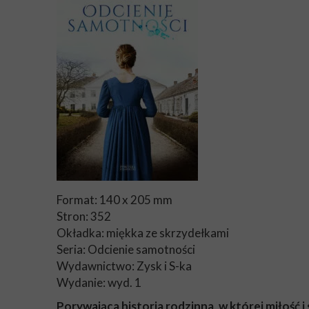
Format: 140 x 205 mm
Stron: 352
Okładka: miękka ze skrzydełkami
Seria: Odcienie samotności
Wydawnictwo: Zysk i S-ka
Wydanie: wyd. 1
Porywająca historia rodzinna, w której miłość i 