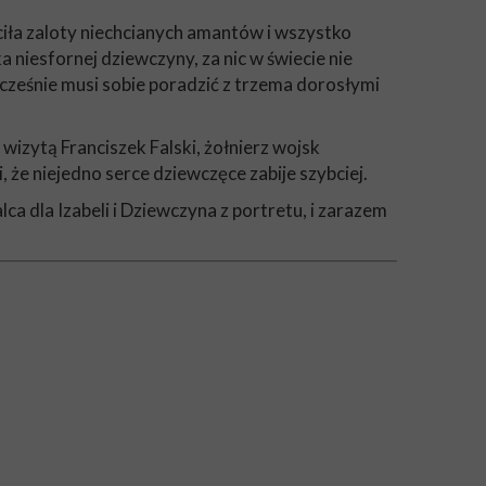
ła zaloty niechcianych amantów i wszystko
 niesfornej dziewczyny, za nic w świecie nie
ocześnie musi sobie poradzić z trzema dorosłymi
izytą Franciszek Falski, żołnierz wojsk
, że niejedno serce dziewczęce zabije szybciej.
ca dla Izabeli i Dziewczyna z portretu, i zarazem