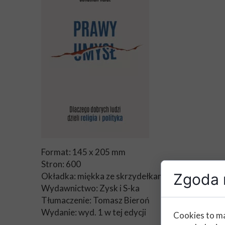
Format: 145 x 205 mm
Stron: 600
Zgoda n
Okładka: miękka ze skrzydełkami
Wydawnictwo: Zysk i S-ka
Tłumaczenie: Tomasz Bieroń
Wydanie: wyd. 1 w tej edycji
Cookies to ma