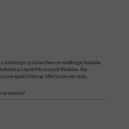
 z sielskiego życia na dworze wielkiego feudała,
go bohatera z epoki Mrocznych Wieków. Ale
czne spiski i intrygi. Mistyczne obrzędy,
im na zawsze?