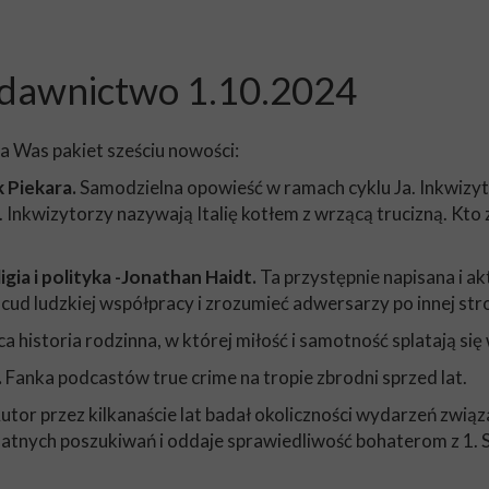
ydawnictwo 1.10.2024
a Was pakiet sześciu nowości:
k Piekara.
Samodzielna opowieść w ramach cyklu Ja. Inkwizyto
 Inkwizytorzy nazywają Italię kotłem z wrzącą trucizną. Kto z
igia i polityka -Jonathan Haidt.
Ta przystępnie napisana i a
ud ludzkiej współpracy i zrozumieć adwersarzy po innej str
 historia rodzinna, w której miłość i samotność splatają się 
.
Fanka podcastów true crime na tropie zbrodni sprzed lat.
utor przez kilkanaście lat badał okoliczności wydarzeń zwią
latnych poszukiwań i oddaje sprawiedliwość bohaterom z 1. 