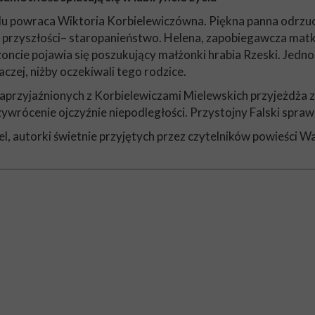
u powraca Wiktoria Korbielewiczówna. Piękna panna odrzuci
ch przyszłości– staropanieństwo. Helena, zapobiegawcza matka
oncie pojawia się poszukujący małżonki hrabia Rzeski. Jedn
czej, niżby oczekiwali tego rodzice.
rzyjaźnionych z Korbielewiczami Mielewskich przyjeżdża z w
zywrócenie ojczyźnie niepodległości. Przystojny Falski sprawi
, autorki świetnie przyjętych przez czytelników powieści Wal