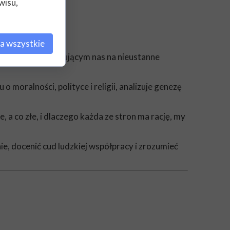
wisu,
a wszystkie
zekleństwem, skazującym nas na nieustanne
oralności, polityce i religii, analizuje genezę
, a co złe, i dlaczego każda ze stron ma rację, my
e, docenić cud ludzkiej współpracy i zrozumieć