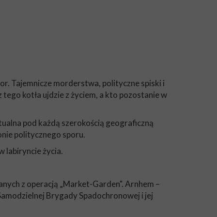
r. Tajemnicze morderstwa, polityczne spiski i
 tego kotła ujdzie z życiem, a kto pozostanie w
ktualna pod każdą szerokością geograficzną
onie politycznego sporu.
w labiryncie życia.
zanych z operacją „Market-Garden". Arnhem –
Samodzielnej Brygady Spadochronowej i jej