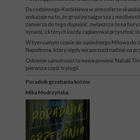
Do rodzinnego Korbielewa w atmosferze skandal
wskazuje na to, że grozi jej najgorsza z możliwy
zamierza do tego dopuścić, zwłaszcza że na horyz
synami, z których każdy zaplanował przyszłość ina
W tym samym czasie do sąsiedniego Miłowa do zap
Napoleona, który nigdy nie porzucił nadziei na pr
Odcienie samotności to nowa powieść Natalii Thiel
pierwsza część trylogii.
Poradnik grzebania kotów
Mika Modrzyńska