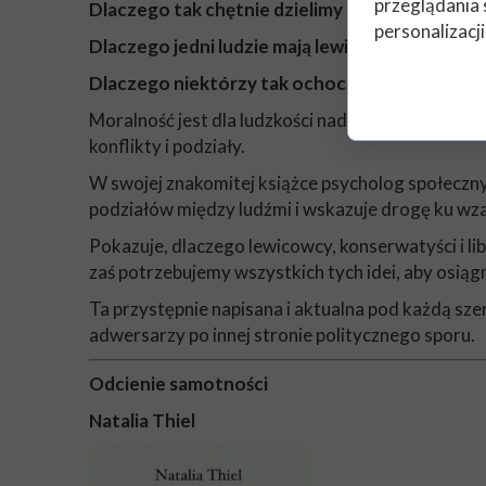
przeglądania 
Dlaczego tak chętnie dzielimy się na prześwia
personalizacji
Dlaczego jedni ludzie mają lewicowe poglądy, in
Dlaczego niektórzy tak ochoczo podchwytują s
Moralność jest dla ludzkości nadzwyczajnym dare
konflikty i podziały.
W swojej znakomitej książce psycholog społeczny 
podziałów między ludźmi i wskazuje drogę ku w
Pokazuje, dlaczego lewicowcy, konserwatyści i libe
zaś potrzebujemy wszystkich tych idei, aby osiąg
Ta przystępnie napisana i aktualna pod każdą sz
adwersarzy po innej stronie politycznego sporu.
Odcienie samotności
Natalia Thiel