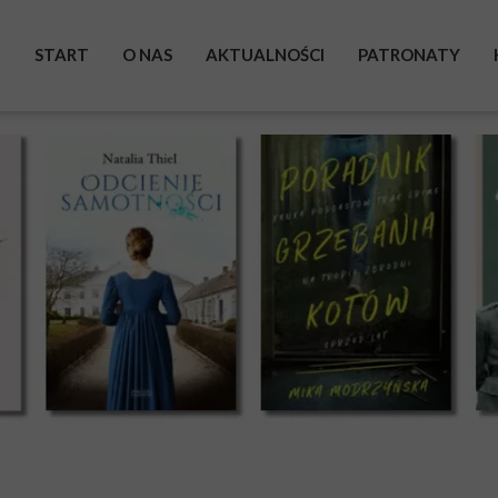
START
O NAS
AKTUALNOŚCI
PATRONATY
BOHATEROWIE
WYSTAWA
ZRZUTKA
POMAGAM