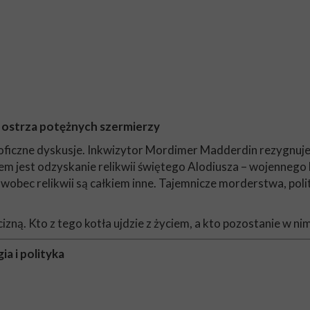
 ostrza potężnych szermierzy
lozoficzne dyskusje. Inkwizytor Mordimer Madderdin rezygnuje
j celem jest odzyskanie relikwii świętego Alodiusza – wojenne
obec relikwii są całkiem inne. Tajemnicze morderstwa, polity
izną. Kto z tego kotła ujdzie z życiem, a kto pozostanie w n
ia i polityka