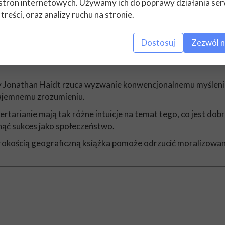
stron internetowych. Używamy ich do poprawy działania ser
dczone o własnej prawości wrogie grupy?
 treści, oraz analizy ruchu na stronie.
ni – konserwatywne, a jeszcze inni zostają libertarianami?
kandaliczne kłamstwa i teorie spiskowe?
Dostosuj
Zezwól n
m, który umożliwił powstanie cywilizacji, a jednocześnie pr
Jonathan Haidt rzuca wyzwanie konwencjonalnemu myśleniu o m
zajemnemu zrozumieniu.
rtarianie mają tak różne intuicje na temat tego, co jest dobre
nąć sukces jako społeczeństwo.
erokością geograficzną książka pomoże odrzucić moralizowani