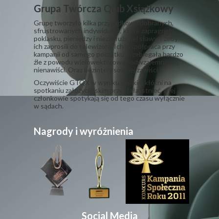
Grupa Twórcza Qlub Xsiążkowy
Grupę tworzyło kilka przypadkowo dobranych,
sfrustrowanych indywiduów, które zapragnęły
poklasku, pieniędzy i niezasłużonej sławy. I żeby
ich zaprosili do telewizora. Ich współpraca przy
kampanii od samego początku przebiegała bardzo
źle z powodu wielowektorowej, odwzajemnionej
nienawiści. Oraz bezinteresownej zawiści.
​Oczywiście GTQX w wyniku wielkiej kłótni na
spotkaniu założycielskim przestała istnieć, a jej
członkowie spotykają się od tego czasu wyłącznie
w sądach.
Nagrody i wyróżnienia
Social Media