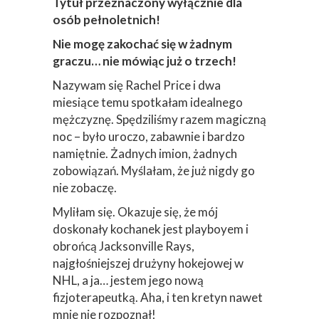
Tytuł przeznaczony wyłącznie dla
osób pełnoletnich!
Nie mogę zakochać się w żadnym
graczu… nie mówiąc już o trzech!
Nazywam się Rachel Price i dwa
miesiące temu spotkałam idealnego
mężczyznę. Spędziliśmy razem magiczną
noc – było uroczo, zabawnie i bardzo
namiętnie. Żadnych imion, żadnych
zobowiązań. Myślałam, że już nigdy go
nie zobaczę.
Myliłam się. Okazuje się, że mój
doskonały kochanek jest playboyem i
obrońcą Jacksonville Rays,
najgłośniejszej drużyny hokejowej w
NHL, a ja… jestem jego nową
fizjoterapeutką. Aha, i ten kretyn nawet
mnie nie rozpoznał!