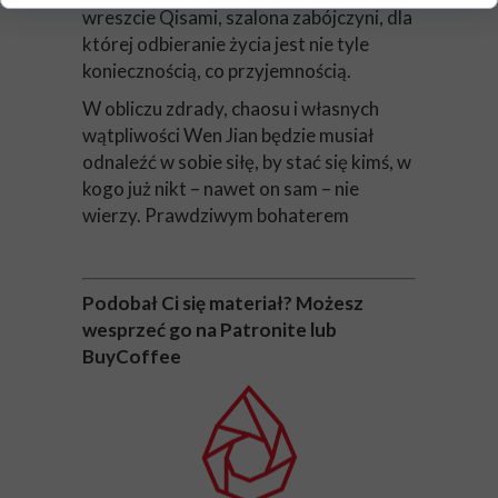
wreszcie Qisami, szalona zabójczyni, dla
której odbieranie życia jest nie tyle
koniecznością, co przyjemnością.
W obliczu zdrady, chaosu i własnych
wątpliwości Wen Jian będzie musiał
odnaleźć w sobie siłę, by stać się kimś, w
kogo już nikt – nawet on sam – nie
wierzy. Prawdziwym bohaterem
Podobał Ci się materiał? Możesz
wesprzeć go na Patronite lub
BuyCoffee