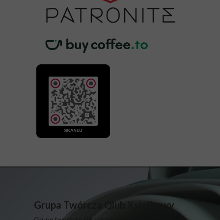
Grupa Twórcza Qlub Xsiążkowy
Grupę tworzyło kilka przypadkowo dobranych,