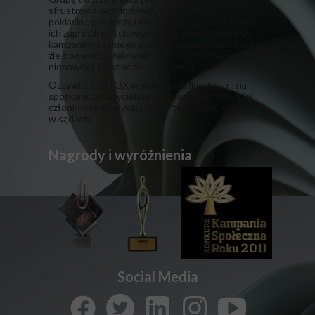
sfrustrowanych indywiduów, które zapragnęły
poklasku, pieniędzy i niezasłużonej sławy. I żeby
ich zaprosili do telewizora. Ich współpraca przy
kampanii od samego początku przebiegała bardzo
źle z powodu wielowektorowej, odwzajemnionej
nienawiści. Oraz bezinteresownej zawiści.
​Oczywiście GTQX w wyniku wielkiej kłótni na
spotkaniu założycielskim przestała istnieć, a jej
członkowie spotykają się od tego czasu wyłącznie
w sądach.
Nagrody i wyróżnienia
Social Media