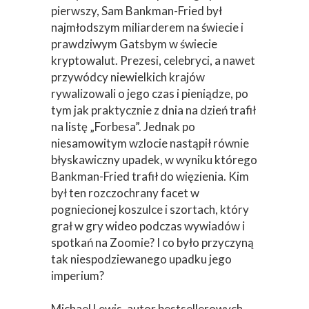
pierwszy, Sam Bankman-Fried był
najmłodszym miliarderem na świecie i
prawdziwym Gatsbym w świecie
kryptowalut. Prezesi, celebryci, a nawet
przywódcy niewielkich krajów
rywalizowali o jego czas i pieniądze, po
tym jak praktycznie z dnia na dzień trafił
na listę „Forbesa”. Jednak po
niesamowitym wzlocie nastąpił równie
błyskawiczny upadek, w wyniku którego
Bankman-Fried trafił do więzienia. Kim
był ten rozczochrany facet w
pogniecionej koszulce i szortach, który
grał w gry wideo podczas wywiadów i
spotkań na Zoomie? I co było przyczyną
tak niespodziewanego upadku jego
imperium?
Michael Lewis, autor bestsellerowych