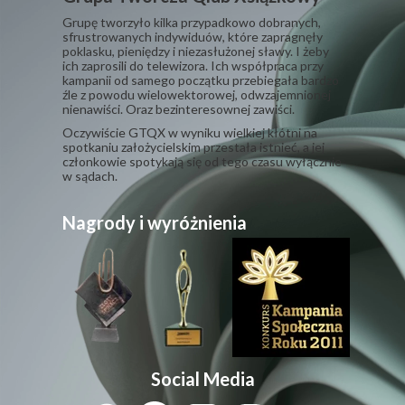
Grupę tworzyło kilka przypadkowo dobranych,
sfrustrowanych indywiduów, które zapragnęły
poklasku, pieniędzy i niezasłużonej sławy. I żeby
ich zaprosili do telewizora. Ich współpraca przy
kampanii od samego początku przebiegała bardzo
źle z powodu wielowektorowej, odwzajemnionej
nienawiści. Oraz bezinteresownej zawiści.
​Oczywiście GTQX w wyniku wielkiej kłótni na
spotkaniu założycielskim przestała istnieć, a jej
członkowie spotykają się od tego czasu wyłącznie
w sądach.
Nagrody i wyróżnienia
Social Media