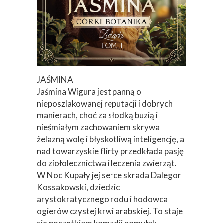
JAŚMINA
Jaśmina Wigura jest panną o
nieposzlakowanej reputacji i dobrych
manierach, choć za słodką buzią i
nieśmiałym zachowaniem skrywa
żelazną wolę i błyskotliwą inteligencję, a
nad towarzyskie flirty przedkłada pasję
do ziołolecznictwa i leczenia zwierząt.
W Noc Kupały jej serce skrada Dalegor
Kossakowski, dziedzic
arystokratycznego rodu i hodowca
ogierów czystej krwi arabskiej. To staje
się początkiem komedii pomyłek,