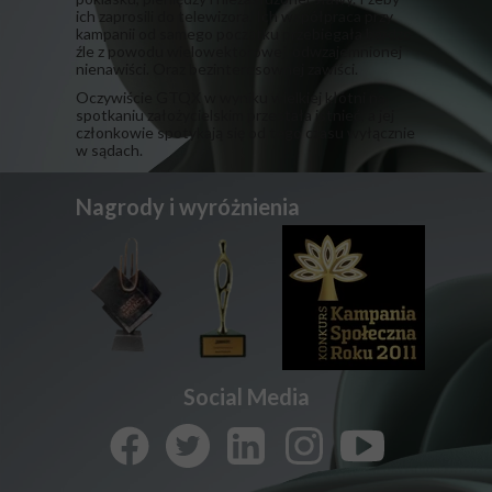
ich zaprosili do telewizora. Ich współpraca przy
kampanii od samego początku przebiegała bardzo
źle z powodu wielowektorowej, odwzajemnionej
nienawiści. Oraz bezinteresownej zawiści.
​Oczywiście GTQX w wyniku wielkiej kłótni na
spotkaniu założycielskim przestała istnieć, a jej
członkowie spotykają się od tego czasu wyłącznie
w sądach.
Nagrody i wyróżnienia
Social Media