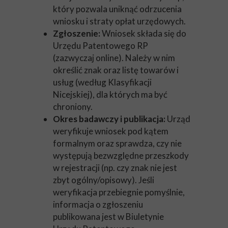
który pozwala uniknąć odrzucenia
wniosku i straty opłat urzędowych.
Zgłoszenie:
Wniosek składa się do
Urzędu Patentowego RP
(zazwyczaj online). Należy w nim
określić znak oraz listę towarów i
usług (według Klasyfikacji
Nicejskiej), dla których ma być
chroniony.
Okres badawczy i publikacja:
Urząd
weryfikuje wniosek pod kątem
formalnym oraz sprawdza, czy nie
występują bezwzględne przeszkody
w rejestracji (np. czy znak nie jest
zbyt ogólny/opisowy). Jeśli
weryfikacja przebiegnie pomyślnie,
informacja o zgłoszeniu
publikowana jest w Biuletynie