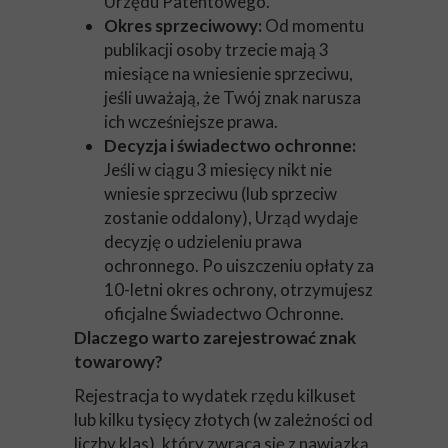
Urzędu Patentowego.
Okres sprzeciwowy:
Od momentu
publikacji osoby trzecie mają 3
miesiące na wniesienie sprzeciwu,
jeśli uważają, że Twój znak narusza
ich wcześniejsze prawa.
Decyzja i świadectwo ochronne:
Jeśli w ciągu 3 miesięcy nikt nie
wniesie sprzeciwu (lub sprzeciw
zostanie oddalony), Urząd wydaje
decyzję o udzieleniu prawa
ochronnego. Po uiszczeniu opłaty za
10-letni okres ochrony, otrzymujesz
oficjalne Świadectwo Ochronne.
Dlaczego warto zarejestrować znak
towarowy?
Rejestracja to wydatek rzędu kilkuset
lub kilku tysięcy złotych (w zależności od
liczby klas), który zwraca się z nawiązką