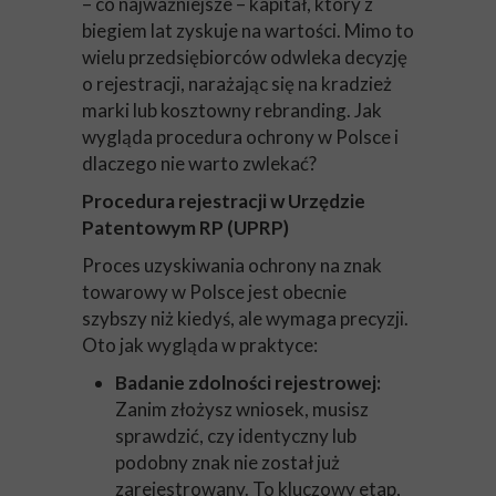
– co najważniejsze – kapitał, który z
biegiem lat zyskuje na wartości. Mimo to
wielu przedsiębiorców odwleka decyzję
o rejestracji, narażając się na kradzież
marki lub kosztowny rebranding. Jak
wygląda procedura ochrony w Polsce i
dlaczego nie warto zwlekać?
Procedura rejestracji w Urzędzie
Patentowym RP (UPRP)
Proces uzyskiwania ochrony na znak
towarowy w Polsce jest obecnie
szybszy niż kiedyś, ale wymaga precyzji.
Oto jak wygląda w praktyce:
Badanie zdolności rejestrowej:
Zanim złożysz wniosek, musisz
sprawdzić, czy identyczny lub
podobny znak nie został już
zarejestrowany. To kluczowy etap,