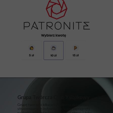
Grupa Twórcza Qlub Xsiążkowy
Grupę tworzyło kilka przypadkowo dobranych,
sfrustrowanych indywiduów, które zapragnęły
poklasku, pieniędzy i niezasłużonej sławy. I żeby