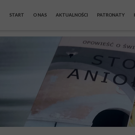
START
O NAS
AKTUALNOŚCI
PATRONATY
BOHATEROWIE
WYSTAWA
ZRZUTKA
POMAGAM