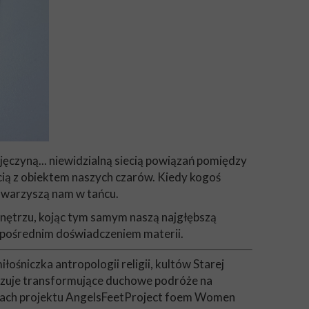
jęczyną... niewidzialną siecią powiązań pomiędzy
ścią z obiektem naszych czarów. Kiedy kogoś
owarzyszą nam w tańcu.
 wnętrzu, kojąc tym samym naszą najgłębszą
ezpośrednim doświadczeniem materii.
łośniczka antropologii religii, kultów Starej
nizuje transformujące duchowe podróże na
amach projektu AngelsFeetProject foem Women