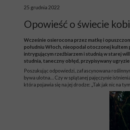
25 grudnia 2022
Opowieść o świecie kob
Wcześnie osierocona przez matkę i opuszczon
południu Włoch, nieopodal otoczonej kultem 
intrygującym rzeźbiarzem i studnią w starej wi
studnia, taneczny obłęd, przypisywany ugryzieni
Poszukując odpowiedzi, zafascynowana roślinny
bywa ulotna… Czy w splątanej pajęczynie istnieni
która pojawia się na jej drodze: „Tak jak nic na ty