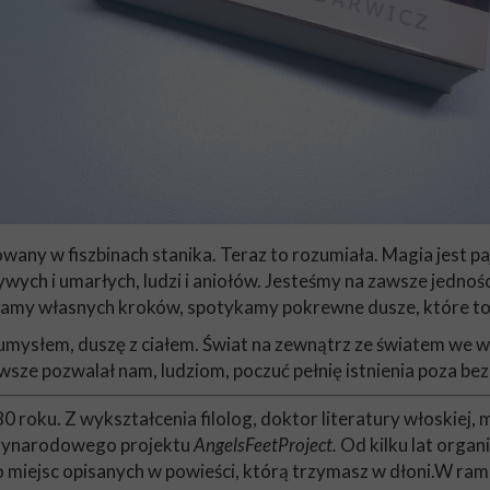
wany w fiszbinach stanika. Teraz to rozumiała. Magia jest pa
żywych i umarłych, ludzi i aniołów. Jesteśmy na zawsze jedno
ukamy własnych kroków, spotykamy pokrewne dusze, które t
z umysłem, duszę z ciałem. Świat na zewnątrz ze światem we
awsze pozwalał nam, ludziom, poczuć pełnię istnienia poza b
 roku. Z wykształcenia filolog, doktor literatury włoskiej, mi
ędzynarodowego projektu
AngelsFeetProject.
Od kilku lat orga
miejsc opisanych w powieści, którą trzymasz w dłoni.W r