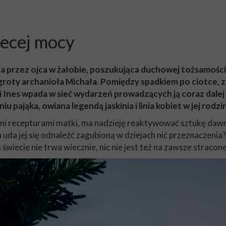
iecej mocy
a przez ojca w żałobie, poszukująca duchowej tożsamośc
groty archanioła Michała. Pomiędzy spadkiem po ciotce,
lli Ines wpada w sieć wydarzeń prowadzących ją coraz dal
u pająka, owiana legendą jaskinia i linia kobiet w jej rodz
mi recepturami matki, ma nadzieję reaktywować sztukę dawn
a uda jej się odnaleźć zagubioną w dziejach nić przeznaczeni
m świecie nie trwa wiecznie, nic nie jest też na zawsze stracone