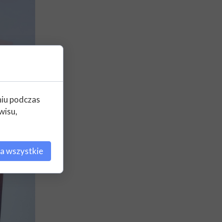
niu podczas
wisu,
a wszystkie