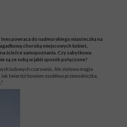
i Ines powraca do nadmorskiego miasteczka na
 zagadkową chorobą miejscowych kobiet,
ej na ścieżce samopoznania. Czy zabytkowa
inie są ze sobą w jakiś sposób połączone?
ych ludowych czarownic. Ale ziołowa magia
a? Jak twierdzi bowiem osobliwa przewodniczka,
.”