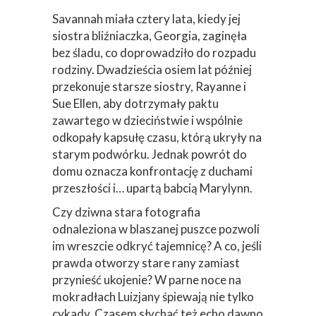
Savannah miała cztery lata, kiedy jej
siostra bliźniaczka, Georgia, zaginęła
bez śladu, co doprowadziło do rozpadu
rodziny. Dwadzieścia osiem lat później
przekonuje starsze siostry, Rayanne i
Sue Ellen, aby dotrzymały paktu
zawartego w dzieciństwie i wspólnie
odkopały kapsułę czasu, którą ukryły na
starym podwórku. Jednak powrót do
domu oznacza konfrontację z duchami
przeszłości i… upartą babcią Marylynn.
Czy dziwna stara fotografia
odnaleziona w blaszanej puszce pozwoli
im wreszcie odkryć tajemnicę? A co, jeśli
prawda otworzy stare rany zamiast
przynieść ukojenie? W parne noce na
mokradłach Luizjany śpiewają nie tylko
cykady. Czasem słychać też echo dawno