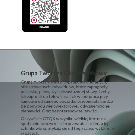
Grupa Twórcza Qlub Xsiążkowy
Grupę tworzyło kilka przypadkowo dobranych,
sfrustrowanych indywiduów, które zapragnęły
poklasku, pieniędzy i niezasłużonej sławy. I żeby
ich zaprosili do telewizora. Ich współpraca przy
kampanii od samego początku przebiegała bardzo
źle z powodu wielowektorowej, odwzajemnionej
nienawiści. Oraz bezinteresownej zawiści.
​Oczywiście GTQX w wyniku wielkiej kłótni na
spotkaniu założycielskim przestała istnieć, a jej
członkowie spotykają się od tego czasu wyłącznie
w sądach.