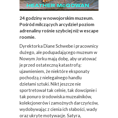
24 godziny w nowojorskim muzeum.
Pośród milczących arcydzieł poziom
adrenaliny rośnie szybciej niż w escape
roomie.
Dyrektorka Diane Schwebe i pracownicy
dużego, ale podupadającego muzeum w
Nowym Jorku mają dobę, aby uratować
je przed ostateczną katastrofą:
ujawnieniem, że niektóre eksponaty
pochodzą z nielegalnego handlu
dziełami sztuki. Nikt jeszcze nie
sportretował tak celnie, tak dowcipnie i
tak ponuro środowiska muzealników,
kolekcjonerów i zamożnych darczyńców,
wydobywając z cienia ich słabości, wady
oraz ukryte motywacje. Satyra,