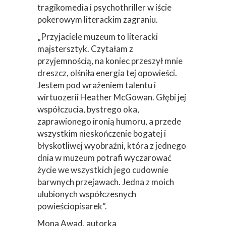
tragikomedia i psychothriller w iście
pokerowym literackim zagraniu.
„Przyjaciele muzeum to literacki
majstersztyk. Czytałam z
przyjemnością, na koniec przeszył mnie
dreszcz, olśniła energia tej opowieści.
Jestem pod wrażeniem talentu i
wirtuozerii Heather McGowan. Głębi jej
współczucia, bystrego oka,
zaprawionego ironią humoru, a przede
wszystkim nieskończenie bogatej i
błyskotliwej wyobraźni, która z jednego
dnia w muzeum potrafi wyczarować
życie we wszystkich jego cudownie
barwnych przejawach. Jedna z moich
ulubionych współczesnych
powieściopisarek”.
Mona Awad, autorka