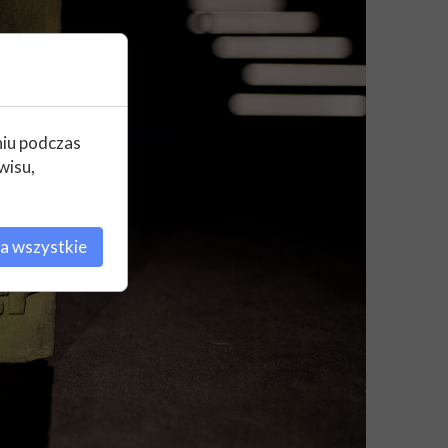
niu podczas
wisu,
a wszystkie