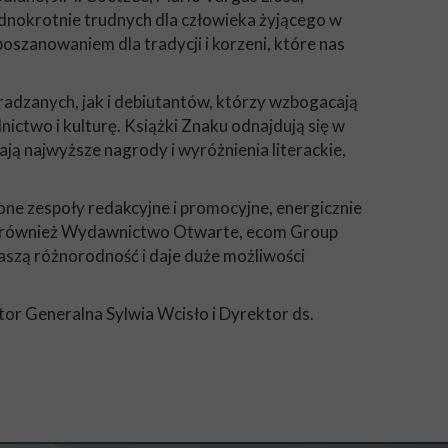
ednokrotnie trudnych dla człowieka żyjącego w
szanowaniem dla tradycji i korzeni, które nas
gradzanych, jak i debiutantów, którzy wzbogacają
nictwo i kulturę. Książki Znaku odnajdują się w
ą najwyższe nagrody i wyróżnienia literackie,
ne zespoły redakcyjne i promocyjne, energicznie
leżą również Wydawnictwo Otwarte, ecom Group
szą różnorodność i daje duże możliwości
or Generalna Sylwia Wcisło i Dyrektor ds.