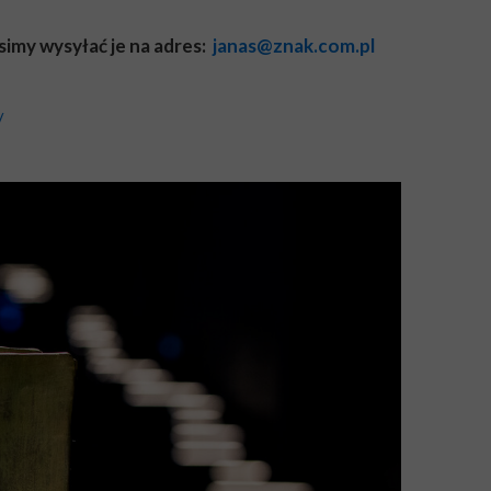
imy wysyłać je na adres:
janas@znak.com.pl
/