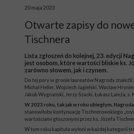
20 maja 2023
Otwarte zapisy do nowej
Tischnera
Lista zgłoszeń do kolejnej, 23. edycji Na
jest osobom, które wartości bliskie ks. J
zarówno słowem, jak i czynem.
Do tej pory w gronie laureatów Nagrody znaleźli 
Michał Heller, Wojciech Jagielski, Wacław Hryni
Jakub Wygnański, Jerzy Szacki, Łukasz Lamża, s.
W 2023 roku, tak jak w roku ubiegłym, Nagrod
stanowiłoby kontynuację Tischnerowskiego „myślen
wartościami głoszonymi przez ks. Józefa Tischne
W tym roku kapituła wyłoni w każdej kategorii t