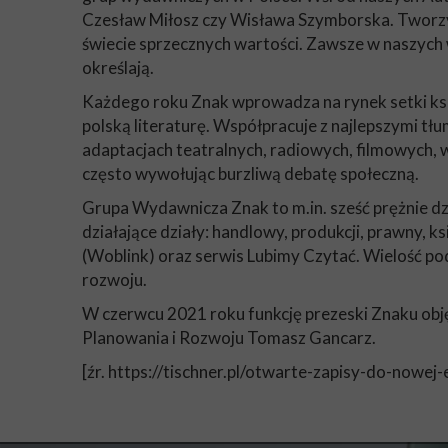
Czesław Miłosz czy Wisława Szymborska. Tworzymy
świecie sprzecznych wartości. Zawsze w naszych 
określają.
Każdego roku Znak wprowadza na rynek setki książ
polską literaturę. Współpracuje z najlepszymi tłu
adaptacjach teatralnych, radiowych, filmowych, 
często wywołując burzliwą debatę społeczną.
Grupa Wydawnicza Znak to m.in. sześć prężnie d
działające działy: handlowy, produkcji, prawny
(Woblink) oraz serwis Lubimy Czytać. Wielość 
rozwoju.
W czerwcu 2021 roku funkcję prezeski Znaku obj
Planowania i Rozwoju Tomasz Gancarz.
[źr. https://tischner.pl/otwarte-zapisy-do-nowej