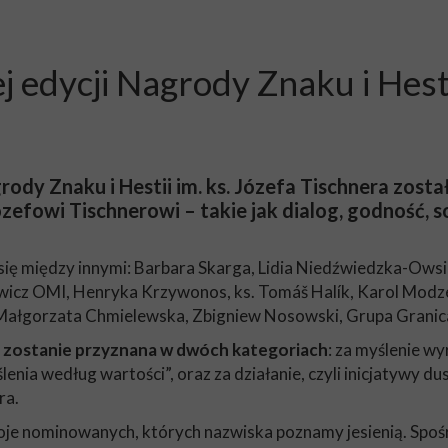
 edycji Nagrody Znaku i Hestii
grody Znaku i Hestii im. ks. Józefa Tischnera zost
ózefowi Tischnerowi – takie jak dialog, godność, sol
się między innymi: Barbara Skarga, Lidia Niedźwiedzka-Owsia
ewicz OMI, Henryka Krzywonos, ks. Tomáš Halík, Karol Modze
 Małgorzata Chmielewska, Zbigniew Nosowski, Grupa Granica, 
a zostanie przyznana w dwóch kategoriach
: za myślenie wy
ia według wartości”, oraz za działanie, czyli inicjatywy dus
ra.
roje nominowanych, których nazwiska poznamy jesienią. Spoś