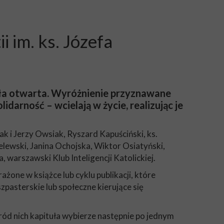
 im. ks. Józefa
ała otwarta.
Wyróżnienie przyznawane
idarność – wcielają w życie, realizując je
k i Jerzy Owsiak, Ryszard Kapuściński, ks.
lewski, Janina Ochojska, Wiktor Osiatyński,
warszawski Klub Inteligencji Katolickiej.
rażone w książce lub cyklu publikacji, które
zpasterskie lub społeczne kierujące się
ród nich kapituła wybierze następnie po jednym