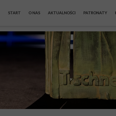
START
O NAS
AKTUALNOŚCI
PATRONATY
BOHATEROWIE
WYSTAWA
ZRZUTKA
POMAGAM