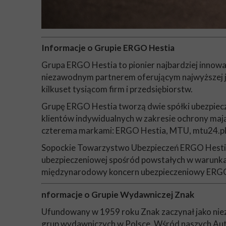
Informacje o Grupie ERGO Hestia
Grupa ERGO Hestia to pionier najbardziej innow
niezawodnym partnerem oferującym najwyższej ja
kilkuset tysiącom firm i przedsiębiorstw.
Grupę ERGO Hestia tworzą dwie spółki ubezpiecz
klientów indywidualnych w zakresie ochrony mająt
czterema markami: ERGO Hestia, MTU, mtu24.pl 
Sopockie Towarzystwo Ubezpieczeń ERGO Hestia 
ubezpieczeniowej spośród powstałych w warunka
międzynarodowy koncern ubezpieczeniowy ERGO I
nformacje o Grupie Wydawniczej Znak
Ufundowany w 1959 roku Znak zaczynał jako niezal
grup wydawniczych w Polsce. Wśród naszych Autor