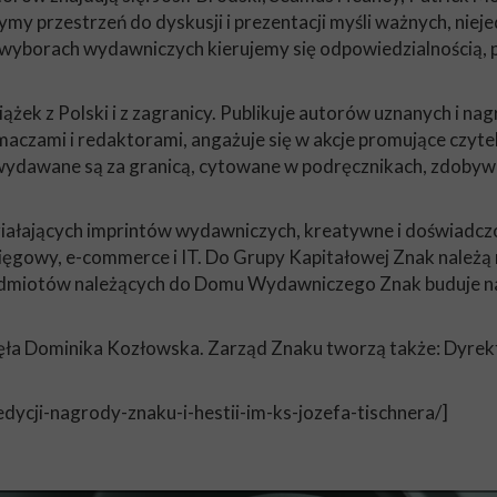
 przestrzeń do dyskusji i prezentacji myśli ważnych, niej
wyborach wydawniczych kierujemy się odpowiedzialnością, po
ek z Polski i z zagranicy. Publikuje autorów uznanych i na
maczami i redaktorami, angażuje się w akcje promujące czytel
wydawane są za granicą, cytowane w podręcznikach, zdobywaj
ziałających imprintów wydawniczych, kreatywne i doświadczo
, księgowy, e-commerce i IT. Do Grupy Kapitałowej Znak na
podmiotów należących do Domu Wydawniczego Znak buduje na
ęła Dominika Kozłowska. Zarząd Znaku tworzą także: Dyrekt
-edycji-nagrody-znaku-i-hestii-im-ks-jozefa-tischnera/]