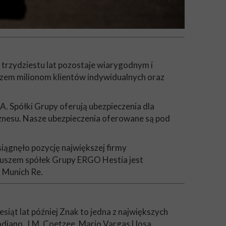
trzydziestu lat pozostaje wiarygodnym i
rzem milionom klientów indywidualnych oraz
 Spółki Grupy oferują ubezpieczenia dla
biznesu. Nasze ubezpieczenia oferowane są pod
ągnęło pozycję największej firmy
uszem spółek Grupy ERGO Hestia jest
 Munich Re.
siąt lat później Znak to jedna z największych
diano, J.M. Coetzee, Mario Vargas Llosa,