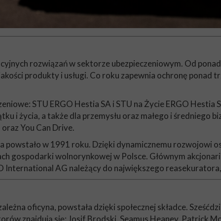
acyjnych rozwiązań w sektorze ubezpieczeniowym. Od ponad 
kości produkty i usługi. Co roku zapewnia ochronę ponad t
eniowe: STU ERGO Hestia SA i STU na Życie ERGO Hestia SA.
ku i życia, a także dla przemysłu oraz małego i średniego 
oraz You Can Drive.
powstało w 1991 roku. Dzięki dynamicznemu rozwojowi osi
ch gospodarki wolnorynkowej w Polsce. Głównym akcjonari
nternational AG należący do największego reasekuratora,
eżna oficyna, powstała dzięki społecznej składce. Sześćdzie
ów znajdują się: Josif Brodski, Seamus Heaney, Patrick Mo