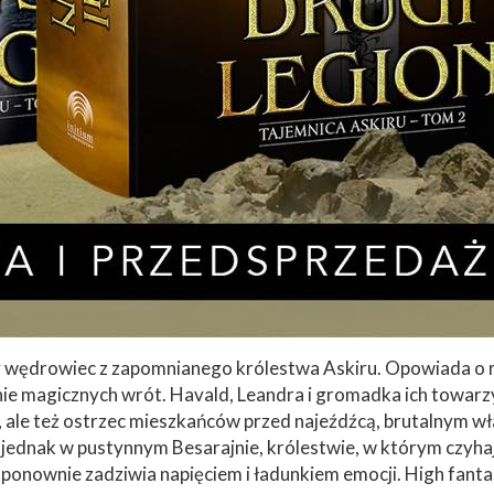
wędrowiec z zapomnianego królestwa Askiru. Opowiada o ro
e magicznych wrót. Havald, Leandra i gromadka ich towarzy
, ale też ostrzec mieszkańców przed najeźdźcą, brutalnym wł
 jednak w pustynnym Besarajnie, królestwie, w którym czyhaj
u ponownie zadziwia napięciem i ładunkiem emocji. High fan