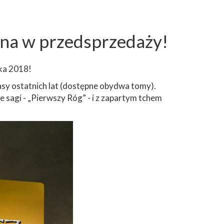
pna w przedsprzedaży!
ika 2018!
tasy ostatnich lat (dostępne obydwa tomy).
 sagi - „Pierwszy Róg” - i z zapartym tchem