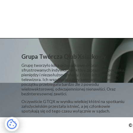
Grupa Twórcza Qlub Xsiążkowy
Grupę tworzyło kilka przypadkowo dobranych,
sfrustrowanych indywiduów, które zapragnęły poklasku,
pieniędzy i niezasłużonej sławy. I żeby ich zaprosili do
telewizora. Ich współpraca przy kampanii od samego
początku przebiegała bardzo źle z powodu
wielowektorowej, odwzajemnionej nienawiści. Oraz
bezinteresownej zawiści.
​Oczywiście GTQX w wyniku wielkiej kłótni na spotkaniu
założycielskim przestała istnieć, a jej członkowie
spotykają się od tego czasu wyłącznie w sądach.
© 