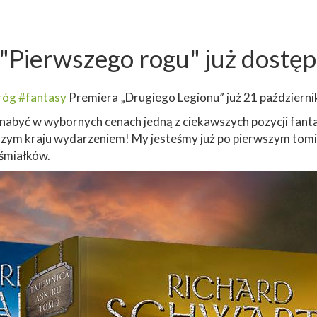
 "Pierwszego rogu" już dostę
róg
#fantasy
Premiera „Drugiego Legionu” już 21 październ
e nabyć w wybornych cenach jedną z ciekawszych pozycji fan
szym kraju wydarzeniem! My jesteśmy już po pierwszym tomie
 śmiałków.