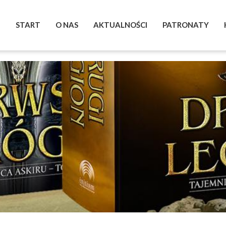
START
O NAS
AKTUALNOŚCI
PATRONATY
BOHATEROWIE
WYSTAWA
ZRZUTKA
POMAGAM