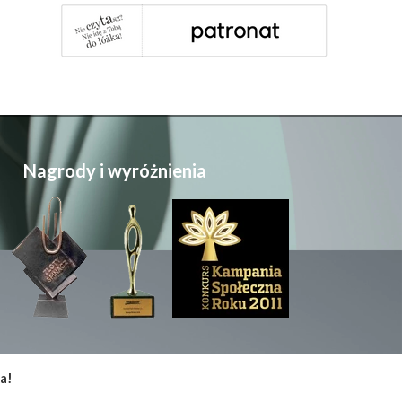
Nagrody i wyróżnienia
a!