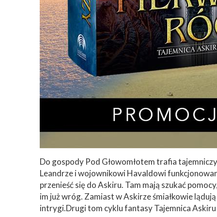
Do gospody Pod Głowomłotem trafia tajemniczy 
Leandrze i wojownikowi Havaldowi funkcjonowani
przenieść się do Askiru. Tam mają szukać pomocy
im już wróg. Zamiast w Askirze śmiałkowie lądują
intrygi.Drugi tom cyklu fantasy Tajemnica Askir