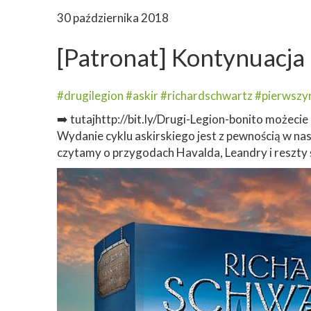
30 października 2018
[Patronat] Kontynuacja
#drugilegion
#askir
#richardschwartz
#pierwszy
➡️ tutajhttp://bit.ly/Drugi-Legion-bonito możeci
Wydanie cyklu askirskiego jest z pewnością w na
czytamy o przygodach Havalda, Leandry i reszty