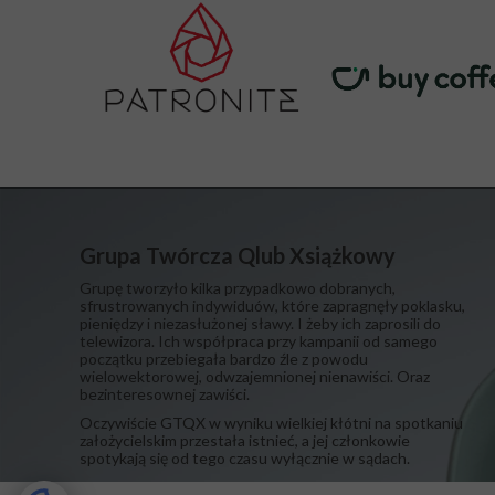
Grupa Twórcza Qlub Xsiążkowy
Grupę tworzyło kilka przypadkowo dobranych,
sfrustrowanych indywiduów, które zapragnęły poklasku,
pieniędzy i niezasłużonej sławy. I żeby ich zaprosili do
telewizora. Ich współpraca przy kampanii od samego
początku przebiegała bardzo źle z powodu
wielowektorowej, odwzajemnionej nienawiści. Oraz
bezinteresownej zawiści.
​Oczywiście GTQX w wyniku wielkiej kłótni na spotkaniu
założycielskim przestała istnieć, a jej członkowie
spotykają się od tego czasu wyłącznie w sądach.