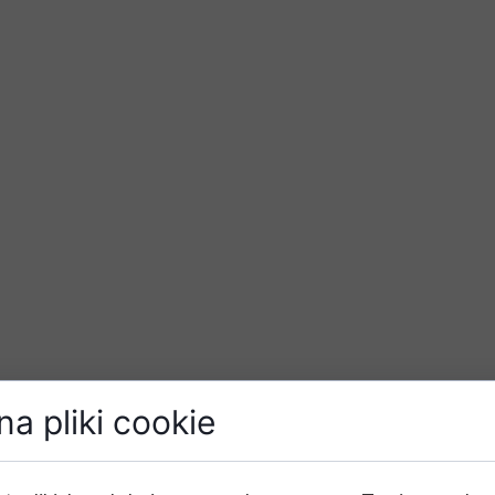
a pliki cookie
dzą do emocjonalnej katastrofy?
tość?
nipulacji?