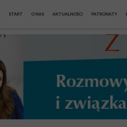
START
O NAS
AKTUALNOŚCI
PATRONATY
BOHATEROWIE
WYSTAWA
ZRZUTKA
POMAGAM