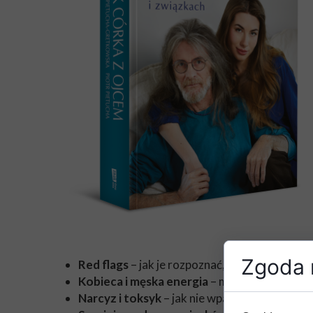
Zgoda n
Red flags
– jak je rozpoznać, zanim doprowa
Kobieca i męska energia
– mit czy rzeczywis
Narcyz
i toksyk
– jak nie wpaść w sidła ich ma