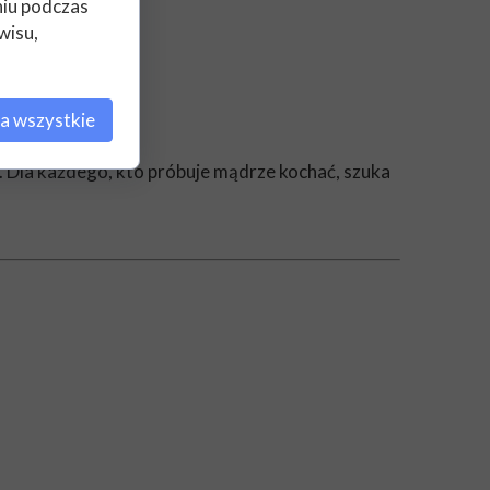
niu podczas
wisu,
gadać.
iowym.
a wszystkie
a. Dla każdego, kto próbuje mądrze kochać, szuka