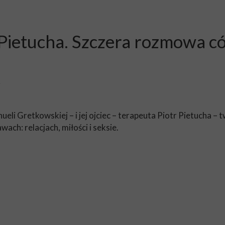
Pietucha. Szczera rozmowa có
i
ueli Gretkowskiej – i jej ojciec – terapeuta Piotr Pietucha 
ach: relacjach, miłości i seksie.