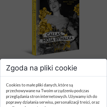
Zgoda na pliki cookie
W tej historii pasja miesza się z udręką, a
fascynacja z bólem niespełnienia.
„Callas, moja rywalka” to opowieść o
tym, że pasja może być zarówno darem,
Cookies to małe pliki danych, które są
jak i przekleństwem. To sugestywny
przechowywane na Twoim urządzeniu podczas
obraz tego, jak łatwo można się zatracić
przeglądania stron internetowych. Używamy ich do
w cudzym blasku i pozwolić, by fałszywa
poprawy działania serwisu, personalizacji treści, oraz
nuta zdominowała całe nasze życie.