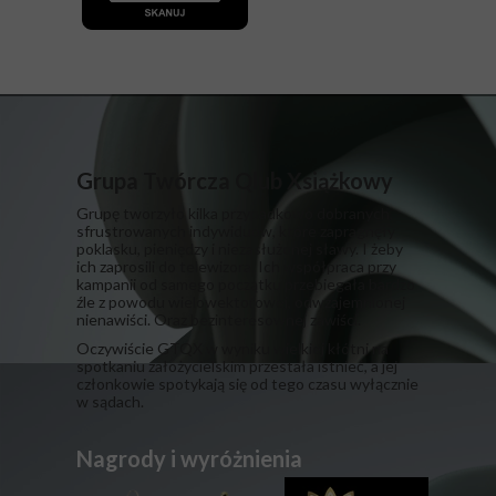
Grupa Twórcza Qlub Xsiążkowy
Grupę tworzyło kilka przypadkowo dobranych,
sfrustrowanych indywiduów, które zapragnęły
poklasku, pieniędzy i niezasłużonej sławy. I żeby
ich zaprosili do telewizora. Ich współpraca przy
kampanii od samego początku przebiegała bardzo
źle z powodu wielowektorowej, odwzajemnionej
nienawiści. Oraz bezinteresownej zawiści.
​Oczywiście GTQX w wyniku wielkiej kłótni na
spotkaniu założycielskim przestała istnieć, a jej
członkowie spotykają się od tego czasu wyłącznie
w sądach.
Nagrody i wyróżnienia