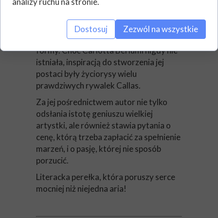
analizy ruchu na stronie.
Éric-Emmanuel Schmitt, autor „Oskara i
pani Róży”, po raz kolejny udowadnia, że
Dostosuj
Zezwól na wszystkie
jest prawdziwym mistrzem krótkiej
formy. Choć Carlotta Berlumi nigdy nie
istniała, inspiracją do stworzenia jej
postaci były życiorysy wielu
prawdziwych rywalek Callas.
Za jej pośrednictwem autor nie tylko
odsłania istotę geniuszu wielkiej
artystki, ale również stawia pytania o
cenę, którą trzeba zapłacić za spełnienie
marzeń, i o pasję, której nie sposób
porzucić.
Literacka perełka, która poruszy serce
mocniej niż niejedna aria!