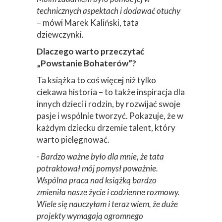
technicznych aspektach i dodawać otuchy
– mówi Marek Kaliński, tata
dziewczynki.
Dlaczego warto przeczytać
„Powstanie Bohaterów”?
Ta książka to coś więcej niż tylko
ciekawa historia – to także inspiracja dla
innych dzieci i rodzin, by rozwijać swoje
pasje i wspólnie tworzyć. Pokazuje, że w
każdym dziecku drzemie talent, który
warto pielęgnować.
- Bardzo ważne było dla mnie, że tata
potraktował mój pomysł poważnie.
Wspólna praca nad książką bardzo
zmieniła nasze życie i codzienne rozmowy.
Wiele się nauczyłam i teraz wiem, że duże
projekty wymagają ogromnego