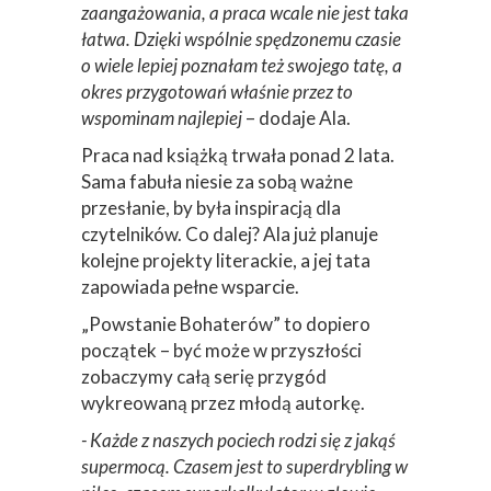
zaangażowania, a praca wcale nie jest taka
łatwa. Dzięki wspólnie spędzonemu czasie
o wiele lepiej poznałam też swojego tatę, a
okres przygotowań właśnie przez to
wspominam najlepiej
– dodaje Ala.
Praca nad książką trwała ponad 2 lata.
Sama fabuła niesie za sobą ważne
przesłanie, by była inspiracją dla
czytelników. Co dalej? Ala już planuje
kolejne projekty literackie, a jej tata
zapowiada pełne wsparcie.
„Powstanie Bohaterów” to dopiero
początek – być może w przyszłości
zobaczymy całą serię przygód
wykreowaną przez młodą autorkę.
- Każde z naszych pociech rodzi się z jakąś
supermocą. Czasem jest to superdrybling w