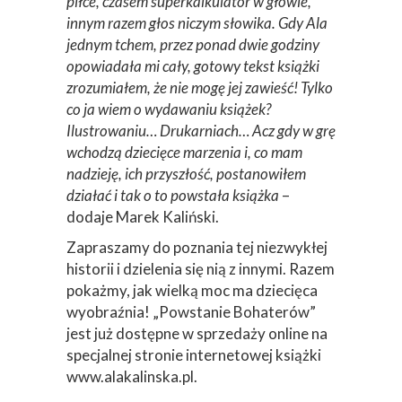
piłce, czasem superkalkulator w głowie,
innym razem głos niczym słowika. Gdy Ala
jednym tchem, przez ponad dwie godziny
opowiadała mi cały, gotowy tekst książki
zrozumiałem, że nie mogę jej zawieść! Tylko
co ja wiem o wydawaniu książek?
Ilustrowaniu… Drukarniach… Acz gdy w grę
wchodzą dziecięce marzenia i, co mam
nadzieję, ich przyszłość, postanowiłem
działać i tak o to powstała książka
–
dodaje Marek Kaliński.
Zapraszamy do poznania tej niezwykłej
historii i dzielenia się nią z innymi. Razem
pokażmy, jak wielką moc ma dziecięca
wyobraźnia! „Powstanie Bohaterów”
jest już dostępne w sprzedaży online na
specjalnej stronie internetowej książki
www.alakalinska.pl.