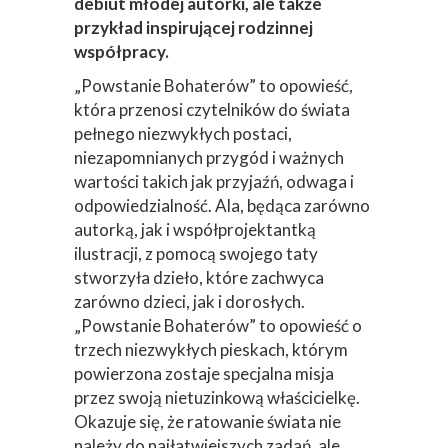
debiut młodej autorki, ale także
przykład inspirującej rodzinnej
współpracy.
„Powstanie Bohaterów” to opowieść,
która przenosi czytelników do świata
pełnego niezwykłych postaci,
niezapomnianych przygód i ważnych
wartości takich jak przyjaźń, odwaga i
odpowiedzialność. Ala, będąca zarówno
autorką, jak i współprojektantką
ilustracji, z pomocą swojego taty
stworzyła dzieło, które zachwyca
zarówno dzieci, jak i dorosłych.
„Powstanie Bohaterów” to opowieść o
trzech niezwykłych pieskach, którym
powierzona zostaje specjalna misja
przez swoją nietuzinkową właścicielkę.
Okazuje się, że ratowanie świata nie
należy do najłatwiejszych zadań, ale