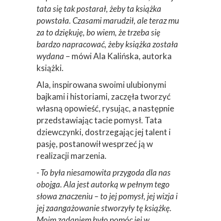
tata się tak postarał, żeby ta książka
powstała. Czasami marudził, ale teraz mu
za to dziękuję, bo wiem, że trzeba się
bardzo napracować, żeby książka została
wydana
– mówi Ala Kalińska, autorka
książki.
Ala, inspirowana swoimi ulubionymi
bajkami i historiami, zaczęła tworzyć
własną opowieść, rysując, a następnie
przedstawiając tacie pomysł. Tata
dziewczynki, dostrzegając jej talent i
pasję, postanowił wesprzeć ją w
realizacji marzenia.
- To była niesamowita przygoda dla nas
obojga. Ala jest autorką w pełnym tego
słowa znaczeniu – to jej pomysł, jej wizja i
jej zaangażowanie stworzyły tę książkę.
Moim zadaniem było pomóc jej w