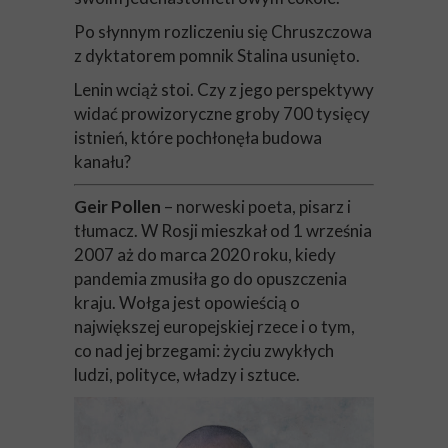
Po słynnym rozliczeniu się Chruszczowa
z dyktatorem pomnik Stalina usunięto.
Lenin wciąż stoi. Czy z jego perspektywy
widać prowizoryczne groby 700 tysięcy
istnień, które pochłonęła budowa
kanału?
Geir Pollen
– norweski poeta, pisarz i
tłumacz. W Rosji mieszkał od 1 września
2007 aż do marca 2020 roku, kiedy
pandemia zmusiła go do opuszczenia
kraju. Wołga jest opowieścią o
największej europejskiej rzece i o tym,
co nad jej brzegami: życiu zwykłych
ludzi, polityce, władzy i sztuce.