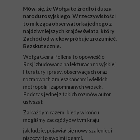
Mówi się, że Wołga to źródło i dusza
narodu rosyjskiego. W rzeczywistości
to milcząca obserwatorka jednego z
najdziwniejszych krajów świata, który
Zachód od wieków próbuje zrozumieć.
Bezskutecznie.
Wołga Geira Pollena to opowieść o
Rosji zbudowana na lekturach rosyjskiej
literatury i prasy, obserwacjach oraz
rozmowach z mieszkańcami wielkich
metropolii i zapomnianych wiosek.
Podczas jednej z takich rozmów autor
usłyszał:
Za każdym razem, kiedy w końcu
mogliśmy zacząć żyć w tym kraju
jak ludzie, pojawiał się nowy szaleniec i
niszczył to swoimi ideami.