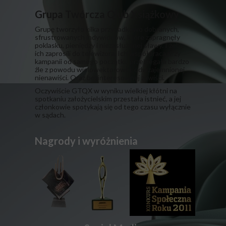
Grupa Twórcza Qlub Xsiążkowy
Grupę tworzyło kilka przypadkowo dobranych,
sfrustrowanych indywiduów, które zapragnęły
poklasku, pieniędzy i niezasłużonej sławy. I żeby
ich zaprosili do telewizora. Ich współpraca przy
kampanii od samego początku przebiegała bardzo
źle z powodu wielowektorowej, odwzajemnionej
nienawiści. Oraz bezinteresownej zawiści.
​Oczywiście GTQX w wyniku wielkiej kłótni na
spotkaniu założycielskim przestała istnieć, a jej
członkowie spotykają się od tego czasu wyłącznie
w sądach.
Nagrody i wyróżnienia