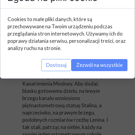
kupcy; przy jej brzegach Słowianie i
azjatyccy koczownicy walczyli o tereny,
Cookies to małe pliki danych, które są
a chrześcijanie i muzułmanie o ludzkie
przechowywane na Twoim urządzeniu podczas
dusze.
przeglądania stron internetowych. Używamy ich do
To tutaj urodził się morderca cara
poprawy działania serwisu, personalizacji treści, oraz
Mikołaja II – znienawidzonego tyrana i
analizy ruchu na stronie.
prawosławnego świętego, a Władimir
Putin ogłosił, że zamierza kandydować
Dostosuj
Zezwól na wszystkie
na czwartą prezydencką kadencję.
Wody Wołgi zasilają monumentalny
Kanał imienia Moskwy. Aby dodać
blasku gotowemu dziełu, na lewym
brzegu kanału wzniesiono
piętnastometrową statuę Stalina, a
naprzeciwko, na prawym brzegu,
podobnych rozmiarów rzeźbę Lenina. I
tak stali, patrząc na siebie, każdy na
swoim jedenastometrowym cokole.